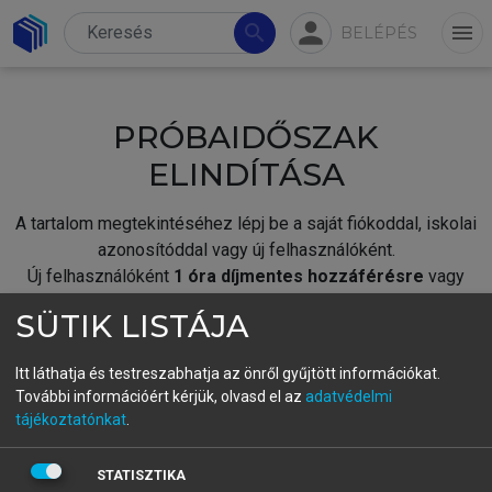
person
search
menu
BELÉPÉS
PRÓBAIDŐSZAK
ELINDÍTÁSA
A tartalom megtekintéséhez lépj be a saját fiókoddal, iskolai
azonosítóddal vagy új felhasználóként.
Új felhasználóként
1 óra díjmentes hozzáférésre
vagy
jogosult.
SÜTIK LISTÁJA
A próbaidőszak elindításához,
jelentkezz
be meglévő
fiókoddal,
vagy hozz létre új fiókot.
Itt láthatja és testreszabhatja az önről gyűjtött információkat.
További információért kérjük, olvasd el az
adatvédelmi
A regisztráció után a
próbaidőszak
automatikusan
elindul.
tájékoztatónkat
.
BELÉPÉS SAJÁT FIÓKKAL
STATISZTIKA