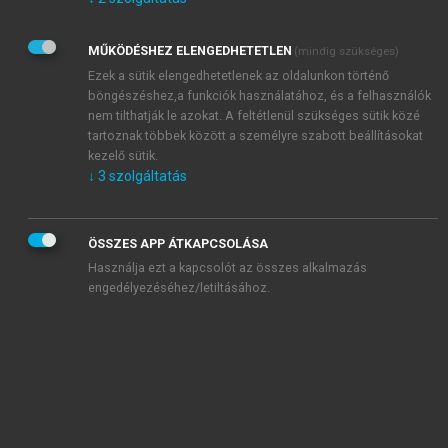
Kérek értesítést az Akadémiai Kiadó Zrt. újdonságairól,
akcióiról.
MŰKÖDÉSHEZ ELENGEDHETETLEN
(mindig szükséges)
Az
Adatkezelési tájékoztatóban
foglaltakat tudomásul
veszem és elfogadom.
Ezek a sütik elengedhetetlenek az oldalunkon történő
Az
Általános vásárlási feltételeket
, valamint a
szotar.net
és a
böngészéshez,a funkciók használatához, és a felhasználók
mersz.hu
oldalak licencszerződéseiben foglaltakat
nem tilthatják le azokat. A feltétlenül szükséges sütik közé
tudomásul veszem és elfogadom.
tartoznak többek között a személyre szabott beállításokat
kezelő sütik.
↓
3
szolgáltatás
KIPRÓBÁLOM
ÖSSZES APP ÁTKAPCSOLÁSA
Használja ezt a kapcsolót az összes alkalmazás
engedélyezéséhez/letiltásához.
MIÉRT ÉRDEMES A MERSZ ONLINE
OKOSKÖNYVTÁRAT HASZNÁLNI?