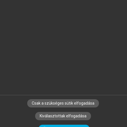
Jelöld meg a számodra fontos részeket, és
készíts
saját
jegyzeteket!
Egyéni előfizetéssel további
MeRSZ+ funkciókat
és
tartalmakat is elérhetsz.
Csak a szükséges sütik elfogadása
SZERZŐKNEK
CÉGEKNEK
KÖNYVTÁROSOKNAK
Kiválasztottak elfogadása
SZERKESZTÉSI ÉS LEKTORÁLÁSI ALAPELVEK