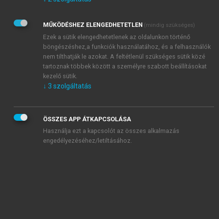
Kérek értesítést az Akadémiai Kiadó Zrt. újdonságairól,
akcióiról.
MŰKÖDÉSHEZ ELENGEDHETETLEN
(mindig szükséges)
Az
Adatkezelési tájékoztatóban
foglaltakat tudomásul
veszem és elfogadom.
Ezek a sütik elengedhetetlenek az oldalunkon történő
Az
Általános vásárlási feltételeket
, valamint a
szotar.net
és a
böngészéshez,a funkciók használatához, és a felhasználók
mersz.hu
oldalak licencszerződéseiben foglaltakat
nem tilthatják le azokat. A feltétlenül szükséges sütik közé
tudomásul veszem és elfogadom.
tartoznak többek között a személyre szabott beállításokat
kezelő sütik.
↓
3
szolgáltatás
KIPRÓBÁLOM
ÖSSZES APP ÁTKAPCSOLÁSA
Használja ezt a kapcsolót az összes alkalmazás
engedélyezéséhez/letiltásához.
MIÉRT ÉRDEMES A MERSZ ONLINE
OKOSKÖNYVTÁRAT HASZNÁLNI?