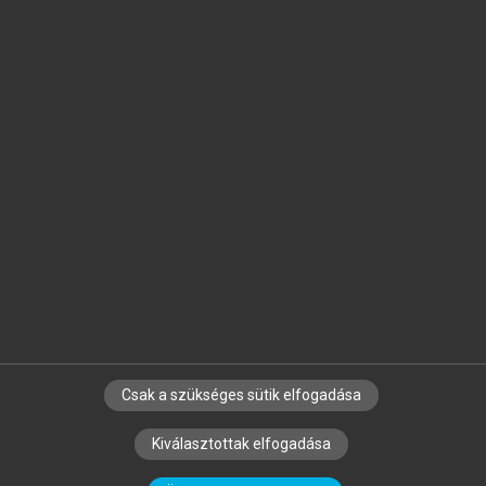
Jelöld meg a számodra fontos részeket, és
készíts
saját
jegyzeteket!
Egyéni előfizetéssel további
MeRSZ+ funkciókat
és
tartalmakat is elérhetsz.
Csak a szükséges sütik elfogadása
SZERZŐKNEK
CÉGEKNEK
KÖNYVTÁROSOKNAK
Kiválasztottak elfogadása
SZERKESZTÉSI ÉS LEKTORÁLÁSI ALAPELVEK