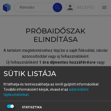
person
search
menu
BELÉPÉS
PRÓBAIDŐSZAK
ELINDÍTÁSA
A tartalom megtekintéséhez lépj be a saját fiókoddal, iskolai
azonosítóddal vagy új felhasználóként.
Új felhasználóként
1 óra díjmentes hozzáférésre
vagy
jogosult.
SÜTIK LISTÁJA
A próbaidőszak elindításához,
jelentkezz
be meglévő
fiókoddal,
vagy hozz létre új fiókot.
Itt láthatja és testreszabhatja az önről gyűjtött információkat.
További információért kérjük, olvasd el az
adatvédelmi
A regisztráció után a
próbaidőszak
automatikusan
elindul.
tájékoztatónkat
.
BELÉPÉS SAJÁT FIÓKKAL
STATISZTIKA