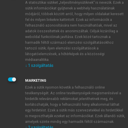
A statisztikai sütiket „teljesítménysütiknek” is nevezik. Ezek a
sütik információkat gyűjtenek a webhely használatának
módjáról, többek között arról, hogy milyen oldalakat keresett
ÚJ FIÓK LÉTREHOZÁSA
fel és milyen linkekre kattintott. Ezek az információk a
1 óra díjmentes hozzáférés
felhasználó azonosítására nem használhatóak, mivel az
adatok összesítettek és anonimizáltak. Céljuk kizárólag a
weboldal funkcióinak javítása. Ezek közé tartoznak a
E-MAIL-CÍM
harmadik féltől származó elemzési szolgáltatásokhoz
tartozó sütik; ilyen elemzési szolgáltatások a
látogatóelemzések, a hőtérképek és a közösségi
NÉV
médiaanalitika.
↓
1
szolgáltatás
JELSZÓ
MARKETING
Ezek a sütik nyomon követik a felhasználó online
tevékenységét. Az online tevékenységek megismerésével a
JELSZÓ ÚJRA
hirdetők relevánsabb reklámokat jeleníthetnek meg, és
korlátozhatják, hogy a felhasználó hány alkalommal láthat
egy hirdetést. Ezek a sütik más szervezetekkel és hirdetőkkel
is megoszthatják ezeket az információkat. Ezek állandó sütik,
Kérek értesítést a MeRSZ újdonságairól, akcióiról.
amelyek szinte mindig egy harmadik féltől származnak.
↓
2
szolgáltatás