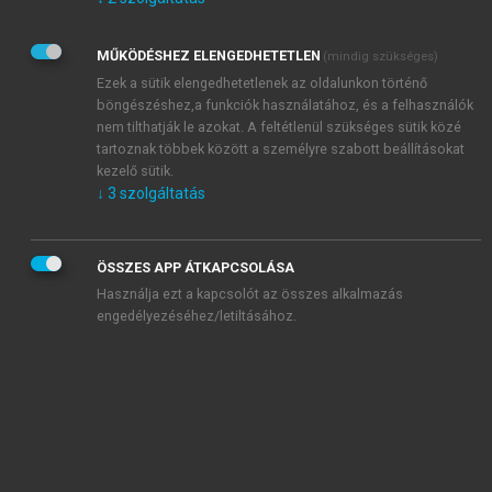
Kérek értesítést az Akadémiai Kiadó Zrt. újdonságairól,
akcióiról.
MŰKÖDÉSHEZ ELENGEDHETETLEN
(mindig szükséges)
Az
Adatkezelési tájékoztatóban
foglaltakat tudomásul
veszem és elfogadom.
Ezek a sütik elengedhetetlenek az oldalunkon történő
Az
Általános vásárlási feltételeket
, valamint a
szotar.net
és a
böngészéshez,a funkciók használatához, és a felhasználók
mersz.hu
oldalak licencszerződéseiben foglaltakat
nem tilthatják le azokat. A feltétlenül szükséges sütik közé
tudomásul veszem és elfogadom.
tartoznak többek között a személyre szabott beállításokat
kezelő sütik.
↓
3
szolgáltatás
KIPRÓBÁLOM
ÖSSZES APP ÁTKAPCSOLÁSA
Használja ezt a kapcsolót az összes alkalmazás
engedélyezéséhez/letiltásához.
MIÉRT ÉRDEMES A MERSZ ONLINE
OKOSKÖNYVTÁRAT HASZNÁLNI?