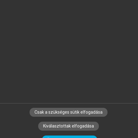
Jelöld meg a számodra fontos részeket, és
készíts
saját
jegyzeteket!
Egyéni előfizetéssel további
MeRSZ+ funkciókat
és
tartalmakat is elérhetsz.
Csak a szükséges sütik elfogadása
SZERZŐKNEK
CÉGEKNEK
KÖNYVTÁROSOKNAK
Kiválasztottak elfogadása
SZERKESZTÉSI ÉS LEKTORÁLÁSI ALAPELVEK