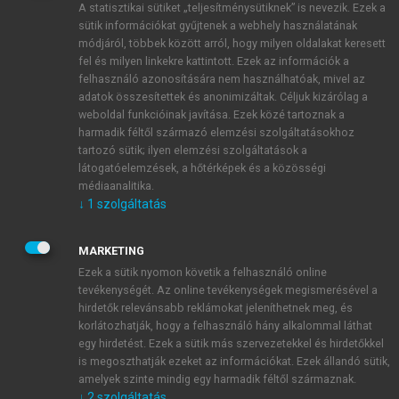
A statisztikai sütiket „teljesítménysütiknek” is nevezik. Ezek a
sütik információkat gyűjtenek a webhely használatának
módjáról, többek között arról, hogy milyen oldalakat keresett
ÚJ FIÓK LÉTREHOZÁSA
fel és milyen linkekre kattintott. Ezek az információk a
1 óra díjmentes hozzáférés
felhasználó azonosítására nem használhatóak, mivel az
adatok összesítettek és anonimizáltak. Céljuk kizárólag a
weboldal funkcióinak javítása. Ezek közé tartoznak a
E-MAIL-CÍM
harmadik féltől származó elemzési szolgáltatásokhoz
tartozó sütik; ilyen elemzési szolgáltatások a
látogatóelemzések, a hőtérképek és a közösségi
NÉV
médiaanalitika.
↓
1
szolgáltatás
JELSZÓ
MARKETING
Ezek a sütik nyomon követik a felhasználó online
tevékenységét. Az online tevékenységek megismerésével a
JELSZÓ ÚJRA
hirdetők relevánsabb reklámokat jeleníthetnek meg, és
korlátozhatják, hogy a felhasználó hány alkalommal láthat
egy hirdetést. Ezek a sütik más szervezetekkel és hirdetőkkel
is megoszthatják ezeket az információkat. Ezek állandó sütik,
Kérek értesítést a MeRSZ újdonságairól, akcióiról.
amelyek szinte mindig egy harmadik féltől származnak.
↓
2
szolgáltatás