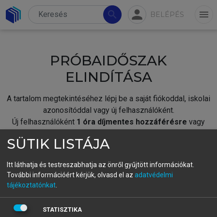
person
search
menu
BELÉPÉS
PRÓBAIDŐSZAK
ELINDÍTÁSA
A tartalom megtekintéséhez lépj be a saját fiókoddal, iskolai
azonosítóddal vagy új felhasználóként.
Új felhasználóként
1 óra díjmentes hozzáférésre
vagy
jogosult.
SÜTIK LISTÁJA
A próbaidőszak elindításához,
jelentkezz
be meglévő
fiókoddal,
vagy hozz létre új fiókot.
Itt láthatja és testreszabhatja az önről gyűjtött információkat.
További információért kérjük, olvasd el az
adatvédelmi
A regisztráció után a
próbaidőszak
automatikusan
elindul.
tájékoztatónkat
.
BELÉPÉS SAJÁT FIÓKKAL
STATISZTIKA