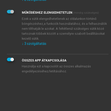
Kérek értesítést az Akadémiai Kiadó Zrt. újdonságairól,
akcióiról.
MŰKÖDÉSHEZ ELENGEDHETETLEN
(mindig szükséges)
Az
Adatkezelési tájékoztatóban
foglaltakat tudomásul
veszem és elfogadom.
Ezek a sütik elengedhetetlenek az oldalunkon történő
Az
Általános vásárlási feltételeket
, valamint a
szotar.net
és a
böngészéshez,a funkciók használatához, és a felhasználók
mersz.hu
oldalak licencszerződéseiben foglaltakat
nem tilthatják le azokat. A feltétlenül szükséges sütik közé
tudomásul veszem és elfogadom.
tartoznak többek között a személyre szabott beállításokat
kezelő sütik.
↓
3
szolgáltatás
KIPRÓBÁLOM
ÖSSZES APP ÁTKAPCSOLÁSA
Használja ezt a kapcsolót az összes alkalmazás
engedélyezéséhez/letiltásához.
MIÉRT ÉRDEMES A MERSZ ONLINE
OKOSKÖNYVTÁRAT HASZNÁLNI?