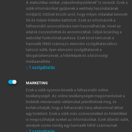
A statisztikai sütiket „teljesítménysütiknek” is nevezik. Ezek a
sütik információkat gyűjtenek a webhely használatának
módjáról, többek között arról, hogy milyen oldalakat keresett
ÚJ FIÓK LÉTREHOZÁSA
fel és milyen linkekre kattintott. Ezek az információk a
1 óra díjmentes hozzáférés
felhasználó azonosítására nem használhatóak, mivel az
adatok összesítettek és anonimizáltak. Céljuk kizárólag a
weboldal funkcióinak javítása. Ezek közé tartoznak a
E-MAIL-CÍM
harmadik féltől származó elemzési szolgáltatásokhoz
tartozó sütik; ilyen elemzési szolgáltatások a
látogatóelemzések, a hőtérképek és a közösségi
NÉV
médiaanalitika.
↓
1
szolgáltatás
JELSZÓ
MARKETING
Ezek a sütik nyomon követik a felhasználó online
tevékenységét. Az online tevékenységek megismerésével a
JELSZÓ ÚJRA
hirdetők relevánsabb reklámokat jeleníthetnek meg, és
korlátozhatják, hogy a felhasználó hány alkalommal láthat
egy hirdetést. Ezek a sütik más szervezetekkel és hirdetőkkel
is megoszthatják ezeket az információkat. Ezek állandó sütik,
Kérek értesítést a MeRSZ újdonságairól, akcióiról.
amelyek szinte mindig egy harmadik féltől származnak.
↓
2
szolgáltatás