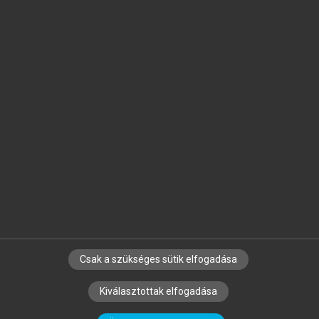
Jelöld meg a számodra fontos részeket, és
készíts
saját
jegyzeteket!
Egyéni előfizetéssel további
MeRSZ+ funkciókat
és
tartalmakat is elérhetsz.
Csak a szükséges sütik elfogadása
SZERZŐKNEK
CÉGEKNEK
KÖNYVTÁROSOKNAK
Kiválasztottak elfogadása
SZERKESZTÉSI ÉS LEKTORÁLÁSI ALAPELVEK