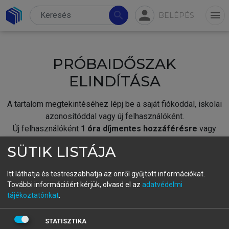
person
search
menu
BELÉPÉS
PRÓBAIDŐSZAK
ELINDÍTÁSA
A tartalom megtekintéséhez lépj be a saját fiókoddal, iskolai
azonosítóddal vagy új felhasználóként.
Új felhasználóként
1 óra díjmentes hozzáférésre
vagy
jogosult.
SÜTIK LISTÁJA
A próbaidőszak elindításához,
jelentkezz
be meglévő
fiókoddal,
vagy hozz létre új fiókot.
Itt láthatja és testreszabhatja az önről gyűjtött információkat.
További információért kérjük, olvasd el az
adatvédelmi
A regisztráció után a
próbaidőszak
automatikusan
elindul.
tájékoztatónkat
.
BELÉPÉS SAJÁT FIÓKKAL
STATISZTIKA