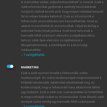
A statisztikai sütiket „teljesítménysütiknek” is nevezik. Ezek a
sütik információkat gyűjtenek a webhely használatának
módjáról, többek között arról, hogy milyen oldalakat keresett
ÚJ FIÓK LÉTREHOZÁSA
fel és milyen linkekre kattintott. Ezek az információk a
1 óra díjmentes hozzáférés
felhasználó azonosítására nem használhatóak, mivel az
adatok összesítettek és anonimizáltak. Céljuk kizárólag a
weboldal funkcióinak javítása. Ezek közé tartoznak a
E-MAIL-CÍM
harmadik féltől származó elemzési szolgáltatásokhoz
tartozó sütik; ilyen elemzési szolgáltatások a
látogatóelemzések, a hőtérképek és a közösségi
NÉV
médiaanalitika.
↓
1
szolgáltatás
JELSZÓ
MARKETING
Ezek a sütik nyomon követik a felhasználó online
tevékenységét. Az online tevékenységek megismerésével a
JELSZÓ ÚJRA
hirdetők relevánsabb reklámokat jeleníthetnek meg, és
korlátozhatják, hogy a felhasználó hány alkalommal láthat
egy hirdetést. Ezek a sütik más szervezetekkel és hirdetőkkel
is megoszthatják ezeket az információkat. Ezek állandó sütik,
Kérek értesítést a MeRSZ újdonságairól, akcióiról.
amelyek szinte mindig egy harmadik féltől származnak.
↓
2
szolgáltatás