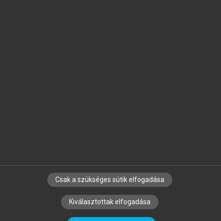
Jelöld meg a számodra fontos részeket, és
készíts
saját
jegyzeteket!
Egyéni előfizetéssel további
MeRSZ+ funkciókat
és
tartalmakat is elérhetsz.
Csak a szükséges sütik elfogadása
SZERZŐKNEK
CÉGEKNEK
KÖNYVTÁROSOKNAK
Kiválasztottak elfogadása
SZERKESZTÉSI ÉS LEKTORÁLÁSI ALAPELVEK