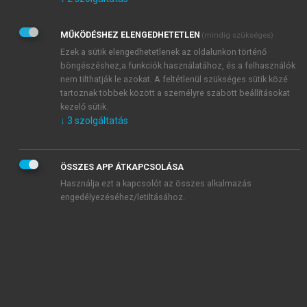
Kérek értesítést az Akadémiai Kiadó Zrt. újdonságairól,
akcióiról.
MŰKÖDÉSHEZ ELENGEDHETETLEN
(mindig szükséges)
Az
Adatkezelési tájékoztatóban
foglaltakat tudomásul
veszem és elfogadom.
Ezek a sütik elengedhetetlenek az oldalunkon történő
Az
Általános vásárlási feltételeket
, valamint a
szotar.net
és a
böngészéshez,a funkciók használatához, és a felhasználók
mersz.hu
oldalak licencszerződéseiben foglaltakat
nem tilthatják le azokat. A feltétlenül szükséges sütik közé
tudomásul veszem és elfogadom.
tartoznak többek között a személyre szabott beállításokat
kezelő sütik.
↓
3
szolgáltatás
KIPRÓBÁLOM
ÖSSZES APP ÁTKAPCSOLÁSA
Használja ezt a kapcsolót az összes alkalmazás
engedélyezéséhez/letiltásához.
MIÉRT ÉRDEMES A MERSZ ONLINE
OKOSKÖNYVTÁRAT HASZNÁLNI?