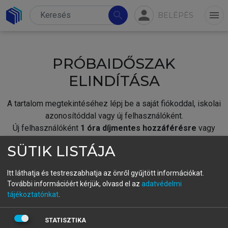
person
search
menu
BELÉPÉS
PRÓBAIDŐSZAK
ELINDÍTÁSA
A tartalom megtekintéséhez lépj be a saját fiókoddal, iskolai
azonosítóddal vagy új felhasználóként.
Új felhasználóként
1 óra díjmentes hozzáférésre
vagy
jogosult.
SÜTIK LISTÁJA
A próbaidőszak elindításához,
jelentkezz
be meglévő
fiókoddal,
vagy hozz létre új fiókot.
Itt láthatja és testreszabhatja az önről gyűjtött információkat.
További információért kérjük, olvasd el az
adatvédelmi
A regisztráció után a
próbaidőszak
automatikusan
elindul.
tájékoztatónkat
.
BELÉPÉS SAJÁT FIÓKKAL
STATISZTIKA