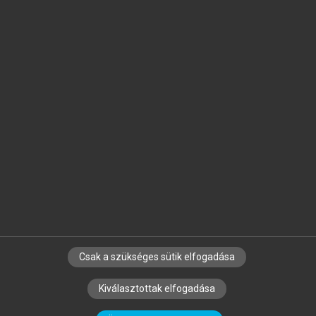
Jelöld meg a számodra fontos részeket, és
készíts
saját
jegyzeteket!
Egyéni előfizetéssel további
MeRSZ+ funkciókat
és
tartalmakat is elérhetsz.
Csak a szükséges sütik elfogadása
SZERZŐKNEK
CÉGEKNEK
KÖNYVTÁROSOKNAK
Kiválasztottak elfogadása
SZERKESZTÉSI ÉS LEKTORÁLÁSI ALAPELVEK