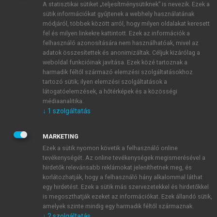
A statisztikai sütiket „teljesítménysütiknek” is nevezik. Ezek a
sütik információkat gyűjtenek a webhely használatának
módjáról, többek között arról, hogy milyen oldalakat keresett
ÚJ FIÓK LÉTREHOZÁSA
fel és milyen linkekre kattintott. Ezek az információk a
1 óra díjmentes hozzáférés
felhasználó azonosítására nem használhatóak, mivel az
adatok összesítettek és anonimizáltak. Céljuk kizárólag a
weboldal funkcióinak javítása. Ezek közé tartoznak a
E-MAIL-CÍM
harmadik féltől származó elemzési szolgáltatásokhoz
tartozó sütik; ilyen elemzési szolgáltatások a
látogatóelemzések, a hőtérképek és a közösségi
NÉV
médiaanalitika.
↓
1
szolgáltatás
JELSZÓ
MARKETING
Ezek a sütik nyomon követik a felhasználó online
tevékenységét. Az online tevékenységek megismerésével a
JELSZÓ ÚJRA
hirdetők relevánsabb reklámokat jeleníthetnek meg, és
korlátozhatják, hogy a felhasználó hány alkalommal láthat
egy hirdetést. Ezek a sütik más szervezetekkel és hirdetőkkel
is megoszthatják ezeket az információkat. Ezek állandó sütik,
Kérek értesítést a MeRSZ újdonságairól, akcióiról.
amelyek szinte mindig egy harmadik féltől származnak.
↓
2
szolgáltatás