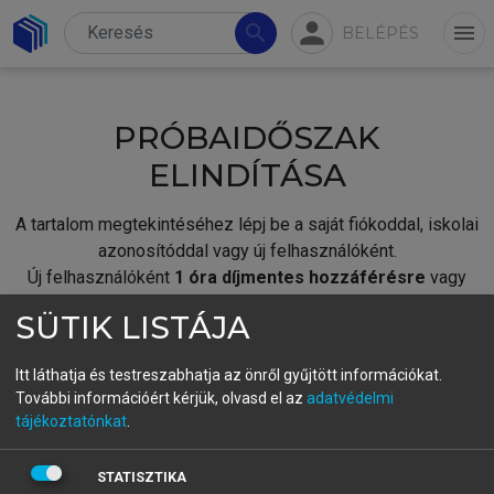
person
search
menu
BELÉPÉS
PRÓBAIDŐSZAK
ELINDÍTÁSA
A tartalom megtekintéséhez lépj be a saját fiókoddal, iskolai
azonosítóddal vagy új felhasználóként.
Új felhasználóként
1 óra díjmentes hozzáférésre
vagy
jogosult.
SÜTIK LISTÁJA
A próbaidőszak elindításához,
jelentkezz
be meglévő
fiókoddal,
vagy hozz létre új fiókot.
Itt láthatja és testreszabhatja az önről gyűjtött információkat.
További információért kérjük, olvasd el az
adatvédelmi
A regisztráció után a
próbaidőszak
automatikusan
elindul.
tájékoztatónkat
.
BELÉPÉS SAJÁT FIÓKKAL
STATISZTIKA