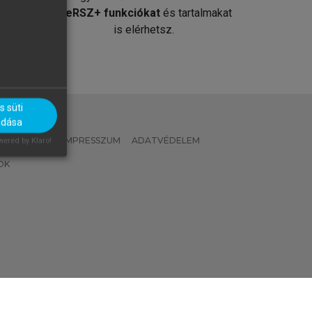
át
MeRSZ+ funkciókat
és tartalmakat
is elérhetsz.
 süti
adása
 IRÁNYELVEK
IMPRESSZUM
ADATVÉDELEM
ered by Klaro!
OK