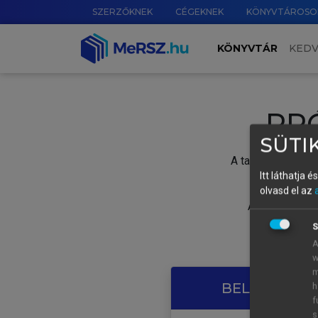
SZERZŐKNEK
CÉGEKNEK
KÖNYVTÁROSO
KÖNYVTÁR
KED
PR
SÜTIK
A tartalom megtek
Itt láthatja 
olvasd el az
A próbaidősza
S
A
w
m
BELÉPÉS SAJ
h
f
s