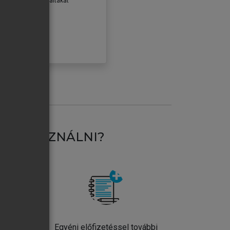
erződéseiben foglaltakat
ogadom.
ÓBÁLOM
AT HASZNÁLNI?
ntos
Egyéni előfizetéssel további