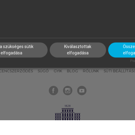
nyokat, hogy bármikor azonnal
részeket, és
készíts
saj
hozzájuk férhess!
jegyzeteket!
a szükséges sütik
Kiválasztottak
Összes
elfogadása
elfogadása
elfog
KNAK
SZERKESZTÉSI ÉS LEKTORÁLÁSI ALAPELVEK
MI – ÁLTALÁNOS
Pow
ICENCSZERZŐDÉS
SÚGÓ
GYIK
BLOG
RÓLUNK
SÜTI BEÁLLÍTÁS