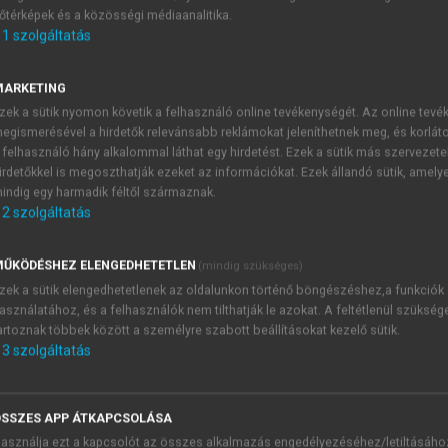
őtérképek és a közösségi médiaanalitika.
E-MAIL-CÍM
1
szolgáltatás
MARKETING
NÉV
zek a sütik nyomon követik a felhasználó online tevékenységét. Az online tev
egismerésével a hirdetők relevánsabb reklámokat jeleníthetnek meg, és korlát
 felhasználó hány alkalommal láthat egy hirdetést. Ezek a sütik más szervezete
JELSZÓ
irdetőkkel is megoszthatják ezeket az információkat. Ezek állandó sütik, amely
indig egy harmadik féltől származnak.
2
szolgáltatás
JELSZÓ ÚJRA
PÉS
ŰKÖDÉSHEZ ELENGEDHETETLEN
(mindig szükséges)
zek a sütik elengedhetetlenek az oldalunkon történő böngészéshez,a funkciók
asználatához, és a felhasználók nem tilthatják le azokat. A feltétlenül szükség
Kérek értesítést a MeRSZ új
artoznak többek között a személyre szabott beállításokat kezelő sütik.
Kérek értesítést az Akadémi
3
szolgáltatás
akcióiról.
 VAGY?
Az
Adatkezelési tájékozta
yi azonosítóval
veszem és elfogadom.
SSZES APP ÁTKAPCSOLÁSA
Az
Általános vásárlási felt
asználja ezt a kapcsolót az összes alkalmazás engedélyezéséhez/letiltásáho