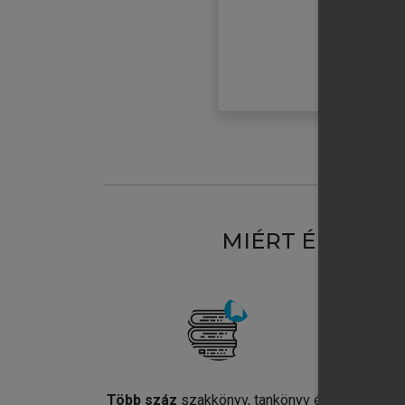
MIÉRT ÉRDEME
Több száz
szakkönyv, tankönyv és
Jel