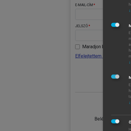
h
E-MAIL-CÍM
↓
JELSZÓ
E
m
a
Maradjon belépve
h
Elfelejtettem a jelszavamat
m
↓
BELÉ
M
E
h
t
↓
TANULÓ
Belépés intézmén
Ö
H