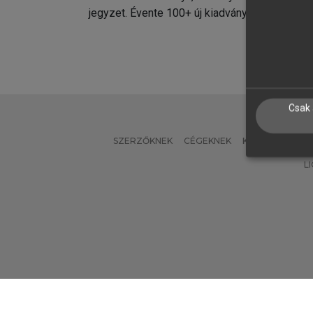
jegyzet. Évente 100+ új kiadvány.
kiadvá
Csak 
SZERZŐKNEK
CÉGEKNEK
KÖNYVTÁROSO
L
Verzió: 2.7.2