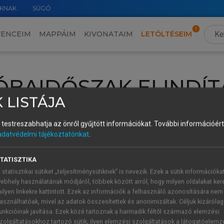
KNAK
SÚGÓ
VENCEIM
MAPPÁIM
KIVONATAIM
LETÖLTÉSEIM
ÓBAIDŐSZAK ELINDÍT
 LISTÁJA
intéséhez lépj be a saját fiókoddal, iskolai azonosítóddal vagy ú
és testreszabhatja az önről gyűjtött információkat.
További információért 
Új felhasználóként
1 óra díjmentes hozzáférésre
vagy jogosult
adatvédelmi tájékoztatónkat
.
k elindításához,
jelentkezz
be meglévő fiókoddal,
vagy hozz lé
A regisztráció után a
próbaidőszak
automatikusan
elindul.
TATISZTIKA
 statisztikai sütiket „teljesítménysütiknek” is nevezik. Ezek a sütik információka
ebhely használatának módjáról, többek között arról, hogy milyen oldalakat kere
ilyen linkekre kattintott. Ezek az információk a felhasználó azonosítására nem
ÚJ FIÓK 
ÁT FIÓKKAL
asználhatóak, mivel az adatok összesítettek és anonimizáltak. Céljuk kizáróla
1 óra díjme
unkcióinak javítása. Ezek közé tartoznak a harmadik féltől származó elemzési
zolgáltatásokhoz tartozó sütik; ilyen elemzési szolgáltatások a látogatóelemz