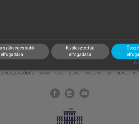
nyokat, hogy bármikor azonnal
részeket, és
készíts
saj
hozzájuk férhess!
jegyzeteket!
a szükséges sütik
Kiválasztottak
Összes
elfogadása
elfogadása
elfog
KNAK
SZERKESZTÉSI ÉS LEKTORÁLÁSI ALAPELVEK
MI – ÁLTALÁNOS
Pow
ICENCSZERZŐDÉS
SÚGÓ
GYIK
BLOG
RÓLUNK
SÜTI BEÁLLÍTÁS