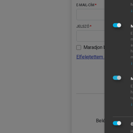
h
E-MAIL-CÍM
↓
JELSZÓ
E
m
a
Maradjon belépve
h
Elfelejtettem a jelszavamat
m
↓
BELÉ
M
E
h
t
↓
TANULÓ
Belépés intézmén
Ö
H