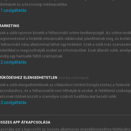
őtérképek és a közösségi médiaanalitika.
E-MAIL-CÍM
1
szolgáltatás
MARKETING
NÉV
zek a sütik nyomon követik a felhasználó online tevékenységét. Az online tev
egismerésével a hirdetők relevánsabb reklámokat jeleníthetnek meg, és korlát
 felhasználó hány alkalommal láthat egy hirdetést. Ezek a sütik más szervezete
JELSZÓ
irdetőkkel is megoszthatják ezeket az információkat. Ezek állandó sütik, amely
indig egy harmadik féltől származnak.
2
szolgáltatás
JELSZÓ ÚJRA
PÉS
ŰKÖDÉSHEZ ELENGEDHETETLEN
(mindig szükséges)
zek a sütik elengedhetetlenek az oldalunkon történő böngészéshez,a funkciók
asználatához, és a felhasználók nem tilthatják le azokat. A feltétlenül szükség
Kérek értesítést a MeRSZ új
artoznak többek között a személyre szabott beállításokat kezelő sütik.
Kérek értesítést az Akadémi
3
szolgáltatás
akcióiról.
 VAGY?
Az
Adatkezelési tájékozta
yi azonosítóval
veszem és elfogadom.
SSZES APP ÁTKAPCSOLÁSA
Az
Általános vásárlási felt
asználja ezt a kapcsolót az összes alkalmazás engedélyezéséhez/letiltásáho