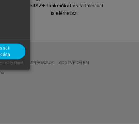
át
MeRSZ+ funkciókat
és tartalmakat
is elérhetsz.
 süti
adása
 IRÁNYELVEK
IMPRESSZUM
ADATVÉDELEM
ered by Klaro!
OK