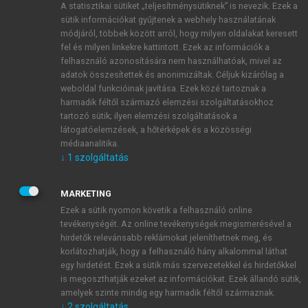
A statisztikai sütiket „teljesítménysütiknek” is nevezik. Ezek a
sütik információkat gyűjtenek a webhely használatának
módjáról, többek között arról, hogy milyen oldalakat keresett
ÚJ FIÓK LÉTREHOZÁSA
fel és milyen linkekre kattintott. Ezek az információk a
1 óra díjmentes hozzáférés
felhasználó azonosítására nem használhatóak, mivel az
adatok összesítettek és anonimizáltak. Céljuk kizárólag a
weboldal funkcióinak javítása. Ezek közé tartoznak a
E-MAIL-CÍM
harmadik féltől származó elemzési szolgáltatásokhoz
tartozó sütik; ilyen elemzési szolgáltatások a
látogatóelemzések, a hőtérképek és a közösségi
NÉV
médiaanalitika.
↓
1
szolgáltatás
JELSZÓ
MARKETING
Ezek a sütik nyomon követik a felhasználó online
tevékenységét. Az online tevékenységek megismerésével a
JELSZÓ ÚJRA
hirdetők relevánsabb reklámokat jeleníthetnek meg, és
korlátozhatják, hogy a felhasználó hány alkalommal láthat
egy hirdetést. Ezek a sütik más szervezetekkel és hirdetőkkel
is megoszthatják ezeket az információkat. Ezek állandó sütik,
Kérek értesítést a MeRSZ újdonságairól, akcióiról.
amelyek szinte mindig egy harmadik féltől származnak.
↓
2
szolgáltatás