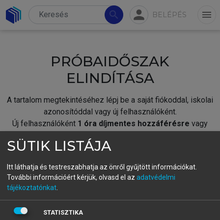
person
search
menu
BELÉPÉS
PRÓBAIDŐSZAK
ELINDÍTÁSA
A tartalom megtekintéséhez lépj be a saját fiókoddal, iskolai
azonosítóddal vagy új felhasználóként.
Új felhasználóként
1 óra díjmentes hozzáférésre
vagy
jogosult.
SÜTIK LISTÁJA
A próbaidőszak elindításához,
jelentkezz
be meglévő
fiókoddal,
vagy hozz létre új fiókot.
Itt láthatja és testreszabhatja az önről gyűjtött információkat.
További információért kérjük, olvasd el az
adatvédelmi
A regisztráció után a
próbaidőszak
automatikusan
elindul.
tájékoztatónkat
.
BELÉPÉS SAJÁT FIÓKKAL
STATISZTIKA