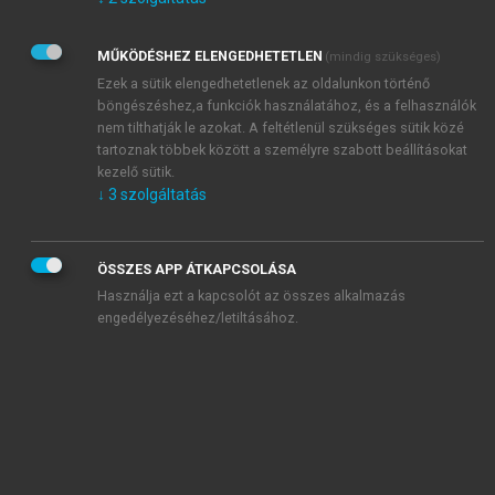
Kérek értesítést az Akadémiai Kiadó Zrt. újdonságairól,
akcióiról.
MŰKÖDÉSHEZ ELENGEDHETETLEN
(mindig szükséges)
Az
Adatkezelési tájékoztatóban
foglaltakat tudomásul
veszem és elfogadom.
Ezek a sütik elengedhetetlenek az oldalunkon történő
Az
Általános vásárlási feltételeket
, valamint a
szotar.net
és a
böngészéshez,a funkciók használatához, és a felhasználók
mersz.hu
oldalak licencszerződéseiben foglaltakat
nem tilthatják le azokat. A feltétlenül szükséges sütik közé
tudomásul veszem és elfogadom.
tartoznak többek között a személyre szabott beállításokat
kezelő sütik.
↓
3
szolgáltatás
KIPRÓBÁLOM
ÖSSZES APP ÁTKAPCSOLÁSA
Használja ezt a kapcsolót az összes alkalmazás
engedélyezéséhez/letiltásához.
MIÉRT ÉRDEMES A MERSZ ONLINE
OKOSKÖNYVTÁRAT HASZNÁLNI?