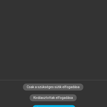
Jelöld meg a számodra fontos részeket, és
készíts
saját
jegyzeteket!
Egyéni előfizetéssel további
MeRSZ+ funkciókat
és
tartalmakat is elérhetsz.
Csak a szükséges sütik elfogadása
SZERZŐKNEK
CÉGEKNEK
KÖNYVTÁROSOKNAK
Kiválasztottak elfogadása
SZERKESZTÉSI ÉS LEKTORÁLÁSI ALAPELVEK