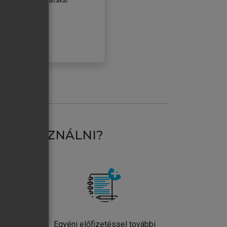
erződéseiben foglaltakat
ogadom.
ÓBÁLOM
AT HASZNÁLNI?
ntos
Egyéni előfizetéssel további