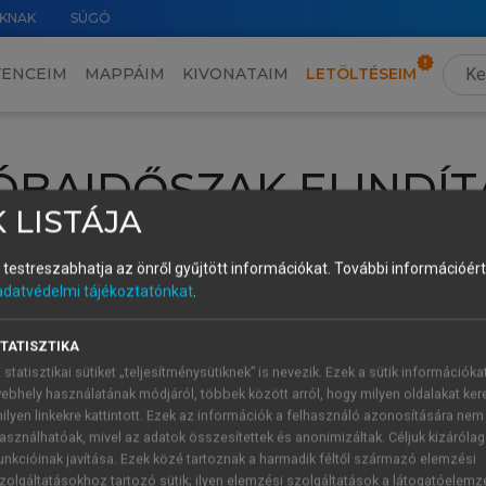
KNAK
SÚGÓ
VENCEIM
MAPPÁIM
KIVONATAIM
LETÖLTÉSEIM
ÓBAIDŐSZAK ELINDÍT
 LISTÁJA
intéséhez lépj be a saját fiókoddal, iskolai azonosítóddal vagy ú
és testreszabhatja az önről gyűjtött információkat.
További információért 
Új felhasználóként
1 óra díjmentes hozzáférésre
vagy jogosult
adatvédelmi tájékoztatónkat
.
k elindításához,
jelentkezz
be meglévő fiókoddal,
vagy hozz lé
A regisztráció után a
próbaidőszak
automatikusan
elindul.
TATISZTIKA
 statisztikai sütiket „teljesítménysütiknek” is nevezik. Ezek a sütik információka
ebhely használatának módjáról, többek között arról, hogy milyen oldalakat kere
ilyen linkekre kattintott. Ezek az információk a felhasználó azonosítására nem
ÚJ FIÓK 
ÁT FIÓKKAL
asználhatóak, mivel az adatok összesítettek és anonimizáltak. Céljuk kizáróla
1 óra díjme
unkcióinak javítása. Ezek közé tartoznak a harmadik féltől származó elemzési
zolgáltatásokhoz tartozó sütik; ilyen elemzési szolgáltatások a látogatóelemz