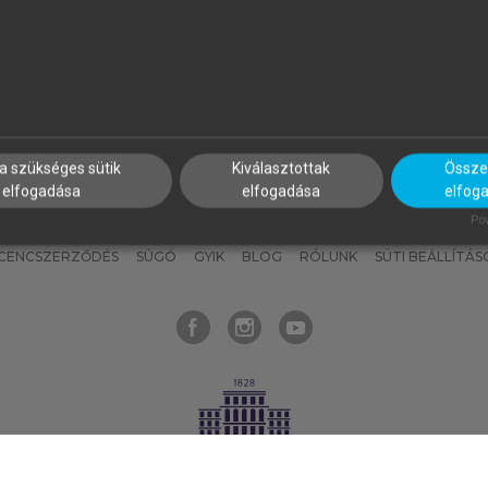
nyokat, hogy bármikor azonnal
részeket, és
készíts
saj
hozzájuk férhess!
jegyzeteket!
a szükséges sütik
Kiválasztottak
Összes
elfogadása
elfogadása
elfog
KNAK
SZERKESZTÉSI ÉS LEKTORÁLÁSI ALAPELVEK
MI – ÁLTALÁNOS
Pow
ICENCSZERZŐDÉS
SÚGÓ
GYIK
BLOG
RÓLUNK
SÜTI BEÁLLÍTÁS