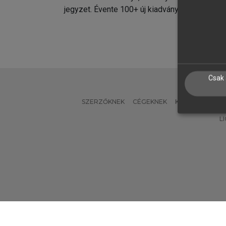
jegyzet. Évente 100+ új kiadvány.
kiadvá
Csak 
SZERZŐKNEK
CÉGEKNEK
KÖNYVTÁROSO
L
Verzió: 2.7.2