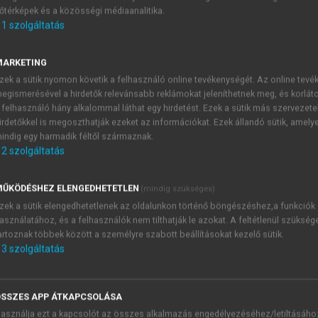
őtérképek és a közösségi médiaanalitika.
E-MAIL-CÍM
1
szolgáltatás
MARKETING
NÉV
zek a sütik nyomon követik a felhasználó online tevékenységét. Az online tev
egismerésével a hirdetők relevánsabb reklámokat jeleníthetnek meg, és korlát
 felhasználó hány alkalommal láthat egy hirdetést. Ezek a sütik más szervezete
JELSZÓ
irdetőkkel is megoszthatják ezeket az információkat. Ezek állandó sütik, amely
indig egy harmadik féltől származnak.
2
szolgáltatás
JELSZÓ ÚJRA
PÉS
ŰKÖDÉSHEZ ELENGEDHETETLEN
(mindig szükséges)
zek a sütik elengedhetetlenek az oldalunkon történő böngészéshez,a funkciók
asználatához, és a felhasználók nem tilthatják le azokat. A feltétlenül szükség
Kérek értesítést a MeRSZ új
artoznak többek között a személyre szabott beállításokat kezelő sütik.
Kérek értesítést az Akadémi
3
szolgáltatás
akcióiról.
 VAGY?
Az
Adatkezelési tájékozta
yi azonosítóval
veszem és elfogadom.
SSZES APP ÁTKAPCSOLÁSA
Az
Általános vásárlási felt
asználja ezt a kapcsolót az összes alkalmazás engedélyezéséhez/letiltásáho