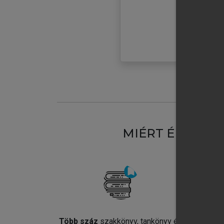
MIÉRT ÉRDEME
Több száz
szakkönyv, tankönyv és
Jel