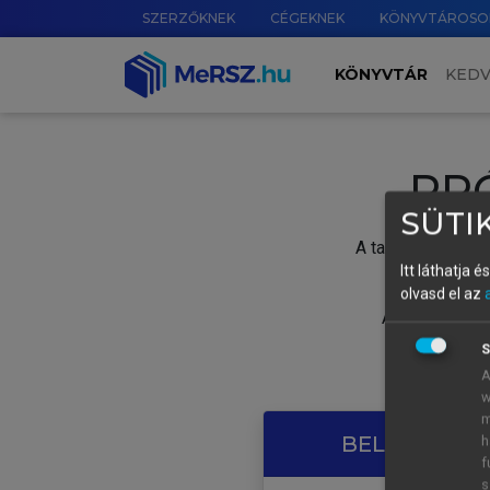
SZERZŐKNEK
CÉGEKNEK
KÖNYVTÁROSO
KÖNYVTÁR
KED
PR
SÜTIK
A tartalom megtek
Itt láthatja 
olvasd el az
A próbaidősza
S
A
w
m
BELÉPÉS SAJ
h
f
s