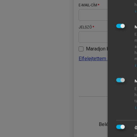
h
E-MAIL-CÍM
↓
JELSZÓ
E
m
a
Maradjon belépve
h
Elfelejtettem a jelszavamat
m
↓
BELÉ
M
E
h
t
↓
TANULÓ
Belépés intézmén
Ö
H