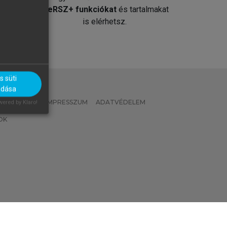
át
MeRSZ+ funkciókat
és tartalmakat
is elérhetsz.
 süti
adása
 IRÁNYELVEK
IMPRESSZUM
ADATVÉDELEM
ered by Klaro!
OK