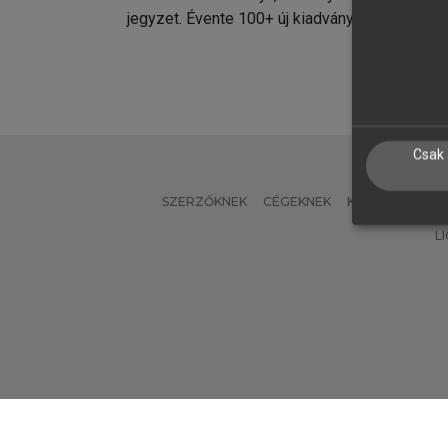
jegyzet. Évente 100+ új kiadvány.
kiadvá
Csak 
SZERZŐKNEK
CÉGEKNEK
KÖNYVTÁROSO
L
Verzió: 2.7.2