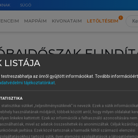
KNAK
SÚGÓ
VENCEIM
MAPPÁIM
KIVONATAIM
LETÖLTÉSEIM
ÓBAIDŐSZAK ELINDÍT
 LISTÁJA
intéséhez lépj be a saját fiókoddal, iskolai azonosítóddal vagy ú
és testreszabhatja az önről gyűjtött információkat.
További információért 
Új felhasználóként
1 óra díjmentes hozzáférésre
vagy jogosult
adatvédelmi tájékoztatónkat
.
k elindításához,
jelentkezz
be meglévő fiókoddal,
vagy hozz lé
A regisztráció után a
próbaidőszak
automatikusan
elindul.
TATISZTIKA
 statisztikai sütiket „teljesítménysütiknek” is nevezik. Ezek a sütik információka
ebhely használatának módjáról, többek között arról, hogy milyen oldalakat kere
ilyen linkekre kattintott. Ezek az információk a felhasználó azonosítására nem
ÚJ FIÓK 
ÁT FIÓKKAL
asználhatóak, mivel az adatok összesítettek és anonimizáltak. Céljuk kizáróla
1 óra díjme
unkcióinak javítása. Ezek közé tartoznak a harmadik féltől származó elemzési
zolgáltatásokhoz tartozó sütik; ilyen elemzési szolgáltatások a látogatóelemz