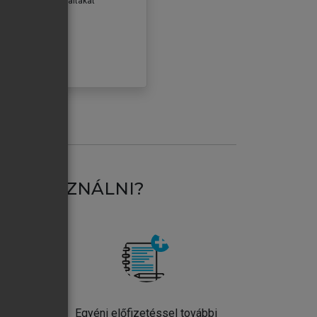
erződéseiben foglaltakat
ogadom.
ÓBÁLOM
AT HASZNÁLNI?
ntos
Egyéni előfizetéssel további