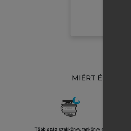
MIÉRT ÉRDEME
Több száz
szakkönyv, tankönyv és
Jel