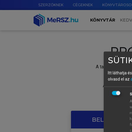
SZERZŐKNEK
CÉGEKNEK
KÖNYVTÁROSO
KÖNYVTÁR
KED
PR
SÜTIK
A tartalom megtek
Itt láthatja 
olvasd el az
A próbaidősza
S
A
w
m
BELÉPÉS SAJ
h
f
s