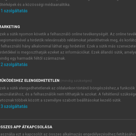
őtérképek és a közösségi médiaanalitika.
E-MAIL-CÍM
1
szolgáltatás
MARKETING
NÉV
zek a sütik nyomon követik a felhasználó online tevékenységét. Az online tev
egismerésével a hirdetők relevánsabb reklámokat jeleníthetnek meg, és korlát
 felhasználó hány alkalommal láthat egy hirdetést. Ezek a sütik más szervezete
JELSZÓ
irdetőkkel is megoszthatják ezeket az információkat. Ezek állandó sütik, amely
indig egy harmadik féltől származnak.
2
szolgáltatás
JELSZÓ ÚJRA
PÉS
ŰKÖDÉSHEZ ELENGEDHETETLEN
(mindig szükséges)
zek a sütik elengedhetetlenek az oldalunkon történő böngészéshez,a funkciók
asználatához, és a felhasználók nem tilthatják le azokat. A feltétlenül szükség
Kérek értesítést a MeRSZ új
artoznak többek között a személyre szabott beállításokat kezelő sütik.
Kérek értesítést az Akadémi
3
szolgáltatás
akcióiról.
 VAGY?
Az
Adatkezelési tájékozta
yi azonosítóval
veszem és elfogadom.
SSZES APP ÁTKAPCSOLÁSA
Az
Általános vásárlási felt
asználja ezt a kapcsolót az összes alkalmazás engedélyezéséhez/letiltásáho