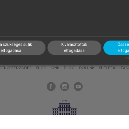
nyokat, hogy bármikor azonnal
részeket, és
készíts
saj
hozzájuk férhess!
jegyzeteket!
a szükséges sütik
Kiválasztottak
Összes
elfogadása
elfogadása
elfog
KNAK
SZERKESZTÉSI ÉS LEKTORÁLÁSI ALAPELVEK
MI – ÁLTALÁNOS
Pow
ICENCSZERZŐDÉS
SÚGÓ
GYIK
BLOG
RÓLUNK
SÜTI BEÁLLÍTÁS