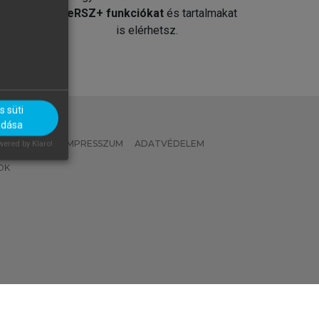
át
MeRSZ+ funkciókat
és tartalmakat
is elérhetsz.
 süti
adása
 IRÁNYELVEK
IMPRESSZUM
ADATVÉDELEM
ered by Klaro!
OK