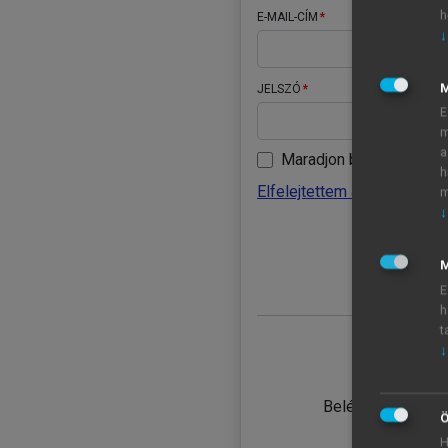
h
E-MAIL-CÍM
↓
JELSZÓ
E
m
a
Maradjon belépve
h
Elfelejtettem a jelszavamat
m
↓
BELÉ
M
E
h
t
↓
TANULÓ
Belépés intézmén
Ö
H