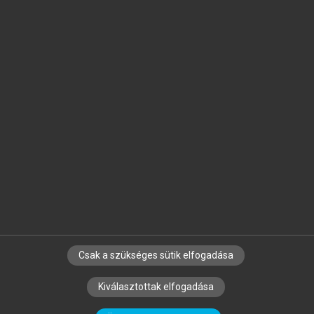
Jelöld meg a számodra fontos részeket, és
készíts
saját
jegyzeteket!
Egyéni előfizetéssel további
MeRSZ+ funkciókat
és
tartalmakat is elérhetsz.
Csak a szükséges sütik elfogadása
SZERZŐKNEK
CÉGEKNEK
KÖNYVTÁROSOKNAK
Kiválasztottak elfogadása
SZERKESZTÉSI ÉS LEKTORÁLÁSI ALAPELVEK