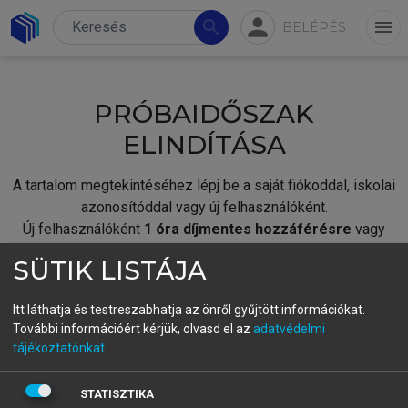
person
search
menu
BELÉPÉS
PRÓBAIDŐSZAK
ELINDÍTÁSA
A tartalom megtekintéséhez lépj be a saját fiókoddal, iskolai
azonosítóddal vagy új felhasználóként.
Új felhasználóként
1 óra díjmentes hozzáférésre
vagy
jogosult.
SÜTIK LISTÁJA
A próbaidőszak elindításához,
jelentkezz
be meglévő
fiókoddal,
vagy hozz létre új fiókot.
Itt láthatja és testreszabhatja az önről gyűjtött információkat.
További információért kérjük, olvasd el az
adatvédelmi
A regisztráció után a
próbaidőszak
automatikusan
elindul.
tájékoztatónkat
.
BELÉPÉS SAJÁT FIÓKKAL
STATISZTIKA