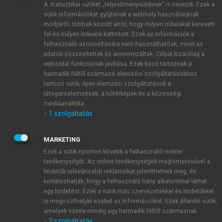
A statisztikai sütiket „teljesítménysütiknek” is nevezik. Ezek a
sütik információkat gyűjtenek a webhely használatának
módjáról, többek között arról, hogy milyen oldalakat keresett
ÚJ FIÓK LÉTREHOZÁSA
fel és milyen linkekre kattintott. Ezek az információk a
1 óra díjmentes hozzáférés
felhasználó azonosítására nem használhatóak, mivel az
adatok összesítettek és anonimizáltak. Céljuk kizárólag a
weboldal funkcióinak javítása. Ezek közé tartoznak a
E-MAIL-CÍM
harmadik féltől származó elemzési szolgáltatásokhoz
tartozó sütik; ilyen elemzési szolgáltatások a
látogatóelemzések, a hőtérképek és a közösségi
NÉV
médiaanalitika.
↓
1
szolgáltatás
JELSZÓ
MARKETING
Ezek a sütik nyomon követik a felhasználó online
tevékenységét. Az online tevékenységek megismerésével a
JELSZÓ ÚJRA
hirdetők relevánsabb reklámokat jeleníthetnek meg, és
korlátozhatják, hogy a felhasználó hány alkalommal láthat
egy hirdetést. Ezek a sütik más szervezetekkel és hirdetőkkel
is megoszthatják ezeket az információkat. Ezek állandó sütik,
Kérek értesítést a MeRSZ újdonságairól, akcióiról.
amelyek szinte mindig egy harmadik féltől származnak.
↓
2
szolgáltatás