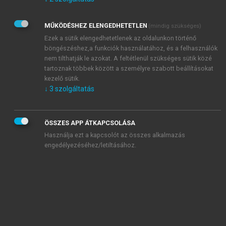
Kérek értesítést az Akadémiai Kiadó Zrt. újdonságairól,
akcióiról.
MŰKÖDÉSHEZ ELENGEDHETETLEN
(mindig szükséges)
Az
Adatkezelési tájékoztatóban
foglaltakat tudomásul
veszem és elfogadom.
Ezek a sütik elengedhetetlenek az oldalunkon történő
Az
Általános vásárlási feltételeket
, valamint a
szotar.net
és a
böngészéshez,a funkciók használatához, és a felhasználók
mersz.hu
oldalak licencszerződéseiben foglaltakat
nem tilthatják le azokat. A feltétlenül szükséges sütik közé
tudomásul veszem és elfogadom.
tartoznak többek között a személyre szabott beállításokat
kezelő sütik.
↓
3
szolgáltatás
KIPRÓBÁLOM
ÖSSZES APP ÁTKAPCSOLÁSA
Használja ezt a kapcsolót az összes alkalmazás
engedélyezéséhez/letiltásához.
MIÉRT ÉRDEMES A MERSZ ONLINE
OKOSKÖNYVTÁRAT HASZNÁLNI?