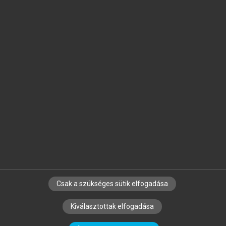
Jelöld meg a számodra fontos részeket, és
készíts
saját
jegyzeteket!
Egyéni előfizetéssel további
MeRSZ+ funkciókat
és
tartalmakat is elérhetsz.
Csak a szükséges sütik elfogadása
SZERZŐKNEK
CÉGEKNEK
KÖNYVTÁROSOKNAK
Kiválasztottak elfogadása
SZERKESZTÉSI ÉS LEKTORÁLÁSI ALAPELVEK