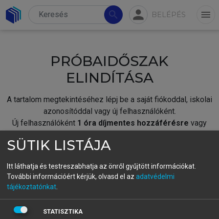
person
search
menu
BELÉPÉS
PRÓBAIDŐSZAK
ELINDÍTÁSA
A tartalom megtekintéséhez lépj be a saját fiókoddal, iskolai
azonosítóddal vagy új felhasználóként.
Új felhasználóként
1 óra díjmentes hozzáférésre
vagy
jogosult.
SÜTIK LISTÁJA
A próbaidőszak elindításához,
jelentkezz
be meglévő
fiókoddal,
vagy hozz létre új fiókot.
Itt láthatja és testreszabhatja az önről gyűjtött információkat.
További információért kérjük, olvasd el az
adatvédelmi
A regisztráció után a
próbaidőszak
automatikusan
elindul.
tájékoztatónkat
.
BELÉPÉS SAJÁT FIÓKKAL
STATISZTIKA