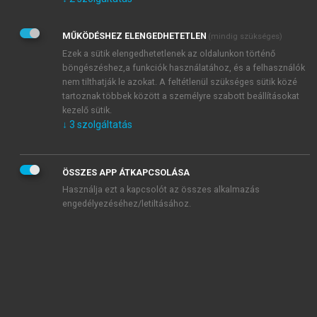
Kérek értesítést az Akadémiai Kiadó Zrt. újdonságairól,
akcióiról.
MŰKÖDÉSHEZ ELENGEDHETETLEN
(mindig szükséges)
Az
Adatkezelési tájékoztatóban
foglaltakat tudomásul
veszem és elfogadom.
Ezek a sütik elengedhetetlenek az oldalunkon történő
Az
Általános vásárlási feltételeket
, valamint a
szotar.net
és a
böngészéshez,a funkciók használatához, és a felhasználók
mersz.hu
oldalak licencszerződéseiben foglaltakat
nem tilthatják le azokat. A feltétlenül szükséges sütik közé
tudomásul veszem és elfogadom.
tartoznak többek között a személyre szabott beállításokat
kezelő sütik.
↓
3
szolgáltatás
KIPRÓBÁLOM
ÖSSZES APP ÁTKAPCSOLÁSA
Használja ezt a kapcsolót az összes alkalmazás
engedélyezéséhez/letiltásához.
MIÉRT ÉRDEMES A MERSZ ONLINE
OKOSKÖNYVTÁRAT HASZNÁLNI?