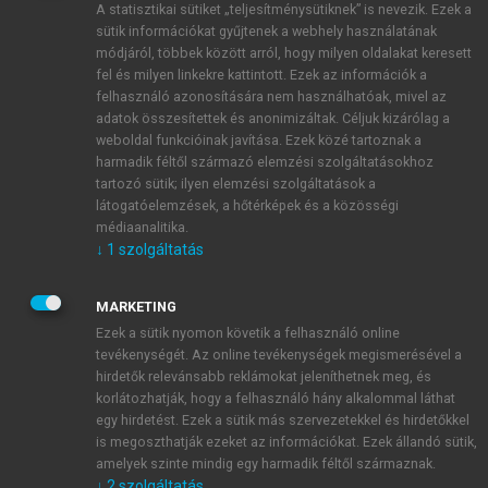
A statisztikai sütiket „teljesítménysütiknek” is nevezik. Ezek a
sütik információkat gyűjtenek a webhely használatának
módjáról, többek között arról, hogy milyen oldalakat keresett
ÚJ FIÓK LÉTREHOZÁSA
fel és milyen linkekre kattintott. Ezek az információk a
1 óra díjmentes hozzáférés
felhasználó azonosítására nem használhatóak, mivel az
adatok összesítettek és anonimizáltak. Céljuk kizárólag a
weboldal funkcióinak javítása. Ezek közé tartoznak a
E-MAIL-CÍM
harmadik féltől származó elemzési szolgáltatásokhoz
tartozó sütik; ilyen elemzési szolgáltatások a
látogatóelemzések, a hőtérképek és a közösségi
NÉV
médiaanalitika.
↓
1
szolgáltatás
JELSZÓ
MARKETING
Ezek a sütik nyomon követik a felhasználó online
tevékenységét. Az online tevékenységek megismerésével a
JELSZÓ ÚJRA
hirdetők relevánsabb reklámokat jeleníthetnek meg, és
korlátozhatják, hogy a felhasználó hány alkalommal láthat
egy hirdetést. Ezek a sütik más szervezetekkel és hirdetőkkel
is megoszthatják ezeket az információkat. Ezek állandó sütik,
Kérek értesítést a MeRSZ újdonságairól, akcióiról.
amelyek szinte mindig egy harmadik féltől származnak.
↓
2
szolgáltatás