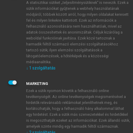
A statisztikai sütiket „teljesítménysütiknek” is nevezik. Ezek a
sütik információkat gyűjtenek a webhely használatának
módjáról, többek között arról, hogy milyen oldalakat keresett
ÚJ FIÓK LÉTREHOZÁSA
fel és milyen linkekre kattintott. Ezek az információk a
1 óra díjmentes hozzáférés
felhasználó azonosítására nem használhatóak, mivel az
adatok összesítettek és anonimizáltak. Céljuk kizárólag a
weboldal funkcióinak javítása. Ezek közé tartoznak a
E-MAIL-CÍM
harmadik féltől származó elemzési szolgáltatásokhoz
tartozó sütik; ilyen elemzési szolgáltatások a
látogatóelemzések, a hőtérképek és a közösségi
NÉV
médiaanalitika.
↓
1
szolgáltatás
JELSZÓ
MARKETING
Ezek a sütik nyomon követik a felhasználó online
tevékenységét. Az online tevékenységek megismerésével a
JELSZÓ ÚJRA
hirdetők relevánsabb reklámokat jeleníthetnek meg, és
korlátozhatják, hogy a felhasználó hány alkalommal láthat
egy hirdetést. Ezek a sütik más szervezetekkel és hirdetőkkel
is megoszthatják ezeket az információkat. Ezek állandó sütik,
Kérek értesítést a MeRSZ újdonságairól, akcióiról.
amelyek szinte mindig egy harmadik féltől származnak.
↓
2
szolgáltatás