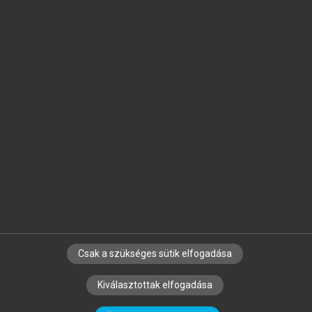
Jelöld meg a számodra fontos részeket, és
készíts
saját
jegyzeteket!
Egyéni előfizetéssel további
MeRSZ+ funkciókat
és
tartalmakat is elérhetsz.
Csak a szükséges sütik elfogadása
SZERZŐKNEK
CÉGEKNEK
KÖNYVTÁROSOKNAK
Kiválasztottak elfogadása
SZERKESZTÉSI ÉS LEKTORÁLÁSI ALAPELVEK