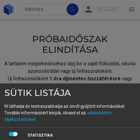
person
search
menu
BELÉPÉS
PRÓBAIDŐSZAK
ELINDÍTÁSA
A tartalom megtekintéséhez lépj be a saját fiókoddal, iskolai
azonosítóddal vagy új felhasználóként.
Új felhasználóként
1 óra díjmentes hozzáférésre
vagy
jogosult.
SÜTIK LISTÁJA
A próbaidőszak elindításához,
jelentkezz
be meglévő
fiókoddal,
vagy hozz létre új fiókot.
Itt láthatja és testreszabhatja az önről gyűjtött információkat.
További információért kérjük, olvasd el az
adatvédelmi
A regisztráció után a
próbaidőszak
automatikusan
elindul.
tájékoztatónkat
.
BELÉPÉS SAJÁT FIÓKKAL
STATISZTIKA