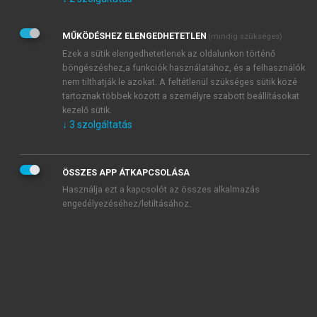
Kérek értesítést az Akadémiai Kiadó Zrt. újdonságairól,
akcióiról.
MŰKÖDÉSHEZ ELENGEDHETETLEN
(mindig szükséges)
Az
Adatkezelési tájékoztatóban
foglaltakat tudomásul
veszem és elfogadom.
Ezek a sütik elengedhetetlenek az oldalunkon történő
Az
Általános vásárlási feltételeket
, valamint a
szotar.net
és a
böngészéshez,a funkciók használatához, és a felhasználók
mersz.hu
oldalak licencszerződéseiben foglaltakat
nem tilthatják le azokat. A feltétlenül szükséges sütik közé
tudomásul veszem és elfogadom.
tartoznak többek között a személyre szabott beállításokat
kezelő sütik.
↓
3
szolgáltatás
KIPRÓBÁLOM
ÖSSZES APP ÁTKAPCSOLÁSA
Használja ezt a kapcsolót az összes alkalmazás
engedélyezéséhez/letiltásához.
MIÉRT ÉRDEMES A MERSZ ONLINE
OKOSKÖNYVTÁRAT HASZNÁLNI?