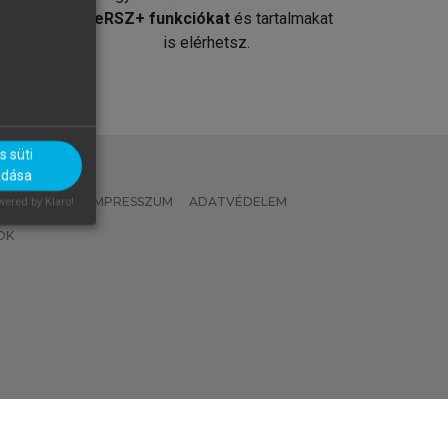
át
MeRSZ+ funkciókat
és tartalmakat
is elérhetsz.
 süti
adása
 IRÁNYELVEK
IMPRESSZUM
ADATVÉDELEM
ered by Klaro!
OK