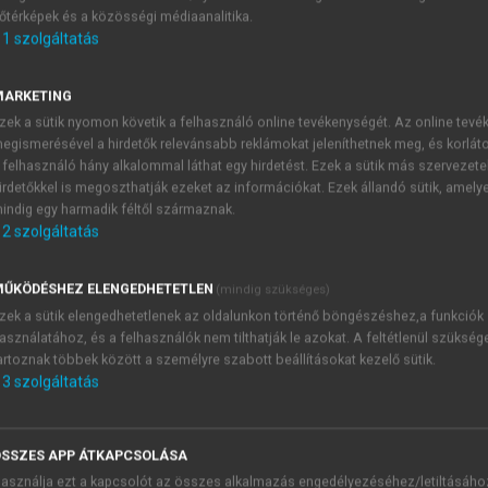
őtérképek és a közösségi médiaanalitika.
E-MAIL-CÍM
1
szolgáltatás
MARKETING
NÉV
zek a sütik nyomon követik a felhasználó online tevékenységét. Az online tev
egismerésével a hirdetők relevánsabb reklámokat jeleníthetnek meg, és korlát
 felhasználó hány alkalommal láthat egy hirdetést. Ezek a sütik más szervezete
JELSZÓ
irdetőkkel is megoszthatják ezeket az információkat. Ezek állandó sütik, amely
indig egy harmadik féltől származnak.
2
szolgáltatás
JELSZÓ ÚJRA
PÉS
ŰKÖDÉSHEZ ELENGEDHETETLEN
(mindig szükséges)
zek a sütik elengedhetetlenek az oldalunkon történő böngészéshez,a funkciók
asználatához, és a felhasználók nem tilthatják le azokat. A feltétlenül szükség
Kérek értesítést a MeRSZ új
artoznak többek között a személyre szabott beállításokat kezelő sütik.
Kérek értesítést az Akadémi
3
szolgáltatás
akcióiról.
 VAGY?
Az
Adatkezelési tájékozta
yi azonosítóval
veszem és elfogadom.
SSZES APP ÁTKAPCSOLÁSA
Az
Általános vásárlási felt
asználja ezt a kapcsolót az összes alkalmazás engedélyezéséhez/letiltásáho