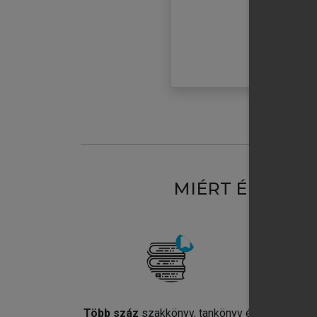
MIÉRT ÉRDEME
Több száz
szakkönyv, tankönyv és
Jel