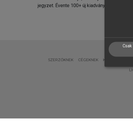
jegyzet. Évente 100+ új kiadvány.
kiadvá
Csak 
SZERZŐKNEK
CÉGEKNEK
KÖNYVTÁROSO
L
Verzió: 2.7.2