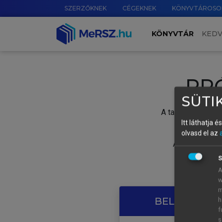
SZERZŐKNEK
CÉGEKNEK
KÖNYVTÁROSO
KÖNYVTÁR
KED
PR
SÜTIK
A tartalom megtek
Itt láthatja 
olvasd el az
A próbaidősza
S
A
w
m
BELÉPÉS SAJ
h
f
s