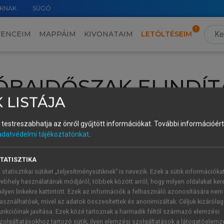
KNAK
SÚGÓ
VENCEIM
MAPPÁIM
KIVONATAIM
LETÖLTÉSEIM
ÓBAIDŐSZAK ELINDÍT
 LISTÁJA
intéséhez lépj be a saját fiókoddal, iskolai azonosítóddal vagy ú
és testreszabhatja az önről gyűjtött információkat.
További információért 
Új felhasználóként
1 óra díjmentes hozzáférésre
vagy jogosult
adatvédelmi tájékoztatónkat
.
k elindításához,
jelentkezz
be meglévő fiókoddal,
vagy hozz lé
A regisztráció után a
próbaidőszak
automatikusan
elindul.
TATISZTIKA
 statisztikai sütiket „teljesítménysütiknek” is nevezik. Ezek a sütik információka
ebhely használatának módjáról, többek között arról, hogy milyen oldalakat kere
ilyen linkekre kattintott. Ezek az információk a felhasználó azonosítására nem
ÚJ FIÓK 
ÁT FIÓKKAL
asználhatóak, mivel az adatok összesítettek és anonimizáltak. Céljuk kizáróla
1 óra díjme
unkcióinak javítása. Ezek közé tartoznak a harmadik féltől származó elemzési
zolgáltatásokhoz tartozó sütik; ilyen elemzési szolgáltatások a látogatóelemz