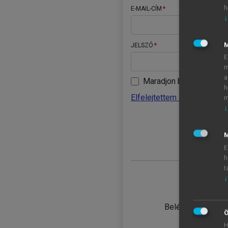
h
E-MAIL-CÍM
↓
JELSZÓ
E
m
a
Maradjon belépve
h
Elfelejtettem a jelszavamat
m
↓
BELÉ
M
E
h
t
↓
TANULÓ
Belépés intézmén
Ö
H