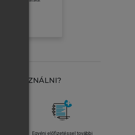
erződéseiben foglaltakat
ogadom.
ÓBÁLOM
AT HASZNÁLNI?
ntos
Egyéni előfizetéssel további