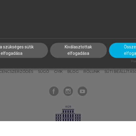
nyokat, hogy bármikor azonnal
részeket, és
készíts
saj
hozzájuk férhess!
jegyzeteket!
a szükséges sütik
Kiválasztottak
Összes
elfogadása
elfogadása
elfog
KNAK
SZERKESZTÉSI ÉS LEKTORÁLÁSI ALAPELVEK
MI – ÁLTALÁNOS
Pow
ICENCSZERZŐDÉS
SÚGÓ
GYIK
BLOG
RÓLUNK
SÜTI BEÁLLÍTÁS