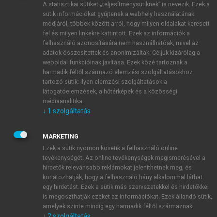
A statisztikai sütiket „teljesítménysütiknek” is nevezik. Ezek a
sütik információkat gyűjtenek a webhely használatának
módjáról, többek között arról, hogy milyen oldalakat keresett
ÚJ FIÓK LÉTREHOZÁSA
fel és milyen linkekre kattintott. Ezek az információk a
1 óra díjmentes hozzáférés
felhasználó azonosítására nem használhatóak, mivel az
adatok összesítettek és anonimizáltak. Céljuk kizárólag a
weboldal funkcióinak javítása. Ezek közé tartoznak a
E-MAIL-CÍM
harmadik féltől származó elemzési szolgáltatásokhoz
tartozó sütik; ilyen elemzési szolgáltatások a
látogatóelemzések, a hőtérképek és a közösségi
NÉV
médiaanalitika.
↓
1
szolgáltatás
JELSZÓ
MARKETING
Ezek a sütik nyomon követik a felhasználó online
tevékenységét. Az online tevékenységek megismerésével a
JELSZÓ ÚJRA
hirdetők relevánsabb reklámokat jeleníthetnek meg, és
korlátozhatják, hogy a felhasználó hány alkalommal láthat
egy hirdetést. Ezek a sütik más szervezetekkel és hirdetőkkel
is megoszthatják ezeket az információkat. Ezek állandó sütik,
Kérek értesítést a MeRSZ újdonságairól, akcióiról.
amelyek szinte mindig egy harmadik féltől származnak.
↓
2
szolgáltatás