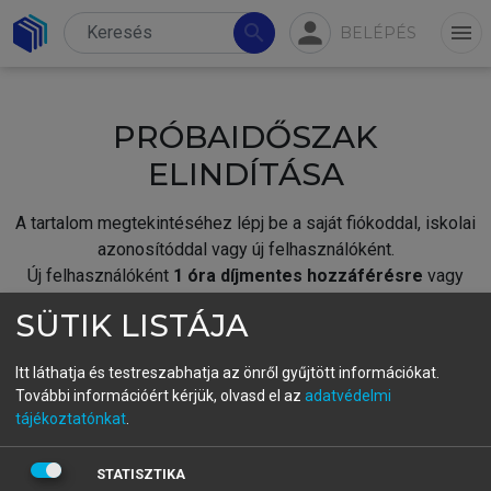
person
search
menu
BELÉPÉS
PRÓBAIDŐSZAK
ELINDÍTÁSA
A tartalom megtekintéséhez lépj be a saját fiókoddal, iskolai
azonosítóddal vagy új felhasználóként.
Új felhasználóként
1 óra díjmentes hozzáférésre
vagy
jogosult.
SÜTIK LISTÁJA
A próbaidőszak elindításához,
jelentkezz
be meglévő
fiókoddal,
vagy hozz létre új fiókot.
Itt láthatja és testreszabhatja az önről gyűjtött információkat.
További információért kérjük, olvasd el az
adatvédelmi
A regisztráció után a
próbaidőszak
automatikusan
elindul.
tájékoztatónkat
.
BELÉPÉS SAJÁT FIÓKKAL
STATISZTIKA