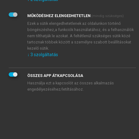
Kérek értesítést az Akadémiai Kiadó Zrt. újdonságairól,
akcióiról.
MŰKÖDÉSHEZ ELENGEDHETETLEN
(mindig szükséges)
Az
Adatkezelési tájékoztatóban
foglaltakat tudomásul
veszem és elfogadom.
Ezek a sütik elengedhetetlenek az oldalunkon történő
Az
Általános vásárlási feltételeket
, valamint a
szotar.net
és a
böngészéshez,a funkciók használatához, és a felhasználók
mersz.hu
oldalak licencszerződéseiben foglaltakat
nem tilthatják le azokat. A feltétlenül szükséges sütik közé
tudomásul veszem és elfogadom.
tartoznak többek között a személyre szabott beállításokat
kezelő sütik.
↓
3
szolgáltatás
KIPRÓBÁLOM
ÖSSZES APP ÁTKAPCSOLÁSA
Használja ezt a kapcsolót az összes alkalmazás
engedélyezéséhez/letiltásához.
MIÉRT ÉRDEMES A MERSZ ONLINE
OKOSKÖNYVTÁRAT HASZNÁLNI?