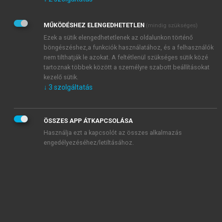
Kérek értesítést az Akadémiai Kiadó Zrt. újdonságairól,
akcióiról.
MŰKÖDÉSHEZ ELENGEDHETETLEN
(mindig szükséges)
Az
Adatkezelési tájékoztatóban
foglaltakat tudomásul
veszem és elfogadom.
Ezek a sütik elengedhetetlenek az oldalunkon történő
Az
Általános vásárlási feltételeket
, valamint a
szotar.net
és a
böngészéshez,a funkciók használatához, és a felhasználók
mersz.hu
oldalak licencszerződéseiben foglaltakat
nem tilthatják le azokat. A feltétlenül szükséges sütik közé
tudomásul veszem és elfogadom.
tartoznak többek között a személyre szabott beállításokat
kezelő sütik.
↓
3
szolgáltatás
KIPRÓBÁLOM
ÖSSZES APP ÁTKAPCSOLÁSA
Használja ezt a kapcsolót az összes alkalmazás
engedélyezéséhez/letiltásához.
MIÉRT ÉRDEMES A MERSZ ONLINE
OKOSKÖNYVTÁRAT HASZNÁLNI?