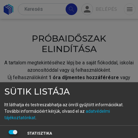
person
search
menu
BELÉPÉS
PRÓBAIDŐSZAK
ELINDÍTÁSA
A tartalom megtekintéséhez lépj be a saját fiókoddal, iskolai
azonosítóddal vagy új felhasználóként.
Új felhasználóként
1 óra díjmentes hozzáférésre
vagy
jogosult.
SÜTIK LISTÁJA
A próbaidőszak elindításához,
jelentkezz
be meglévő
fiókoddal,
vagy hozz létre új fiókot.
Itt láthatja és testreszabhatja az önről gyűjtött információkat.
További információért kérjük, olvasd el az
adatvédelmi
A regisztráció után a
próbaidőszak
automatikusan
elindul.
tájékoztatónkat
.
BELÉPÉS SAJÁT FIÓKKAL
STATISZTIKA