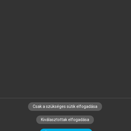
Jelöld meg a számodra fontos részeket, és
készíts
saját
jegyzeteket!
Egyéni előfizetéssel további
MeRSZ+ funkciókat
és
tartalmakat is elérhetsz.
Csak a szükséges sütik elfogadása
SZERZŐKNEK
CÉGEKNEK
KÖNYVTÁROSOKNAK
Kiválasztottak elfogadása
SZERKESZTÉSI ÉS LEKTORÁLÁSI ALAPELVEK