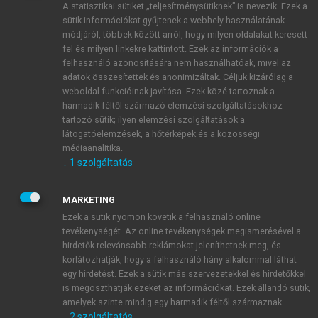
A statisztikai sütiket „teljesítménysütiknek” is nevezik. Ezek a
sütik információkat gyűjtenek a webhely használatának
módjáról, többek között arról, hogy milyen oldalakat keresett
ÚJ FIÓK LÉTREHOZÁSA
fel és milyen linkekre kattintott. Ezek az információk a
1 óra díjmentes hozzáférés
felhasználó azonosítására nem használhatóak, mivel az
adatok összesítettek és anonimizáltak. Céljuk kizárólag a
weboldal funkcióinak javítása. Ezek közé tartoznak a
E-MAIL-CÍM
harmadik féltől származó elemzési szolgáltatásokhoz
tartozó sütik; ilyen elemzési szolgáltatások a
látogatóelemzések, a hőtérképek és a közösségi
NÉV
médiaanalitika.
↓
1
szolgáltatás
JELSZÓ
MARKETING
Ezek a sütik nyomon követik a felhasználó online
tevékenységét. Az online tevékenységek megismerésével a
JELSZÓ ÚJRA
hirdetők relevánsabb reklámokat jeleníthetnek meg, és
korlátozhatják, hogy a felhasználó hány alkalommal láthat
egy hirdetést. Ezek a sütik más szervezetekkel és hirdetőkkel
is megoszthatják ezeket az információkat. Ezek állandó sütik,
Kérek értesítést a MeRSZ újdonságairól, akcióiról.
amelyek szinte mindig egy harmadik féltől származnak.
↓
2
szolgáltatás