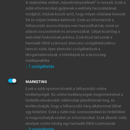
A statisztikai sütiket „teljesítménysütiknek” is nevezik. Ezek a
sütik információkat gyűjtenek a webhely használatának
módjáról, többek között arról, hogy milyen oldalakat keresett
ÚJ FIÓK LÉTREHOZÁSA
fel és milyen linkekre kattintott. Ezek az információk a
1 óra díjmentes hozzáférés
felhasználó azonosítására nem használhatóak, mivel az
adatok összesítettek és anonimizáltak. Céljuk kizárólag a
weboldal funkcióinak javítása. Ezek közé tartoznak a
E-MAIL-CÍM
harmadik féltől származó elemzési szolgáltatásokhoz
tartozó sütik; ilyen elemzési szolgáltatások a
látogatóelemzések, a hőtérképek és a közösségi
NÉV
médiaanalitika.
↓
1
szolgáltatás
JELSZÓ
MARKETING
Ezek a sütik nyomon követik a felhasználó online
tevékenységét. Az online tevékenységek megismerésével a
JELSZÓ ÚJRA
hirdetők relevánsabb reklámokat jeleníthetnek meg, és
korlátozhatják, hogy a felhasználó hány alkalommal láthat
egy hirdetést. Ezek a sütik más szervezetekkel és hirdetőkkel
is megoszthatják ezeket az információkat. Ezek állandó sütik,
Kérek értesítést a MeRSZ újdonságairól, akcióiról.
amelyek szinte mindig egy harmadik féltől származnak.
↓
2
szolgáltatás