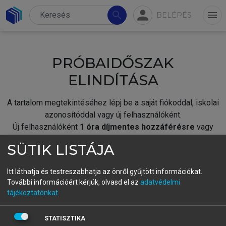
person
search
menu
BELÉPÉS
PRÓBAIDŐSZAK
ELINDÍTÁSA
A tartalom megtekintéséhez lépj be a saját fiókoddal, iskolai
azonosítóddal vagy új felhasználóként.
Új felhasználóként
1 óra díjmentes hozzáférésre
vagy
jogosult.
SÜTIK LISTÁJA
A próbaidőszak elindításához,
jelentkezz
be meglévő
fiókoddal,
vagy hozz létre új fiókot.
Itt láthatja és testreszabhatja az önről gyűjtött információkat.
További információért kérjük, olvasd el az
adatvédelmi
A regisztráció után a
próbaidőszak
automatikusan
elindul.
tájékoztatónkat
.
BELÉPÉS SAJÁT FIÓKKAL
STATISZTIKA