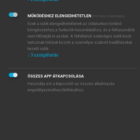
Kérek értesítést az Akadémiai Kiadó Zrt. újdonságairól,
akcióiról.
MŰKÖDÉSHEZ ELENGEDHETETLEN
(mindig szükséges)
Az
Adatkezelési tájékoztatóban
foglaltakat tudomásul
veszem és elfogadom.
Ezek a sütik elengedhetetlenek az oldalunkon történő
Az
Általános vásárlási feltételeket
, valamint a
szotar.net
és a
böngészéshez,a funkciók használatához, és a felhasználók
mersz.hu
oldalak licencszerződéseiben foglaltakat
nem tilthatják le azokat. A feltétlenül szükséges sütik közé
tudomásul veszem és elfogadom.
tartoznak többek között a személyre szabott beállításokat
kezelő sütik.
↓
3
szolgáltatás
KIPRÓBÁLOM
ÖSSZES APP ÁTKAPCSOLÁSA
Használja ezt a kapcsolót az összes alkalmazás
engedélyezéséhez/letiltásához.
MIÉRT ÉRDEMES A MERSZ ONLINE
OKOSKÖNYVTÁRAT HASZNÁLNI?