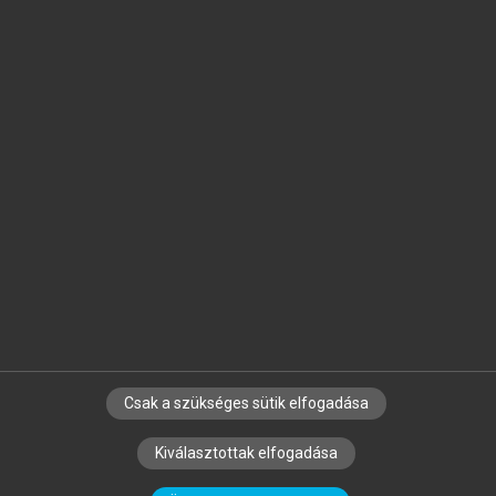
Jelöld meg a számodra fontos részeket, és
készíts
saját
jegyzeteket!
Egyéni előfizetéssel további
MeRSZ+ funkciókat
és
tartalmakat is elérhetsz.
Csak a szükséges sütik elfogadása
SZERZŐKNEK
CÉGEKNEK
KÖNYVTÁROSOKNAK
Kiválasztottak elfogadása
SZERKESZTÉSI ÉS LEKTORÁLÁSI ALAPELVEK