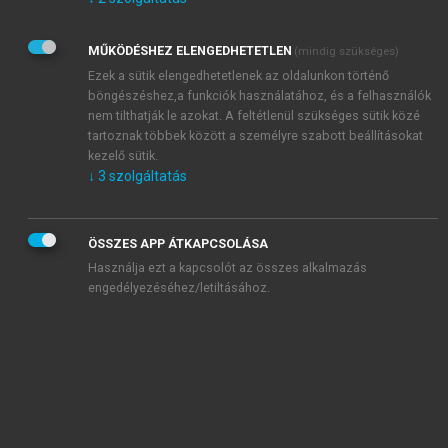
Kérek értesítést az Akadémiai Kiadó Zrt. újdonságairól,
akcióiról.
MŰKÖDÉSHEZ ELENGEDHETETLEN
(mindig szükséges)
Az
Adatkezelési tájékoztatóban
foglaltakat tudomásul
veszem és elfogadom.
Ezek a sütik elengedhetetlenek az oldalunkon történő
Az
Általános vásárlási feltételeket
, valamint a
szotar.net
és a
böngészéshez,a funkciók használatához, és a felhasználók
mersz.hu
oldalak licencszerződéseiben foglaltakat
nem tilthatják le azokat. A feltétlenül szükséges sütik közé
tudomásul veszem és elfogadom.
tartoznak többek között a személyre szabott beállításokat
kezelő sütik.
↓
3
szolgáltatás
KIPRÓBÁLOM
ÖSSZES APP ÁTKAPCSOLÁSA
Használja ezt a kapcsolót az összes alkalmazás
engedélyezéséhez/letiltásához.
MIÉRT ÉRDEMES A MERSZ ONLINE
OKOSKÖNYVTÁRAT HASZNÁLNI?