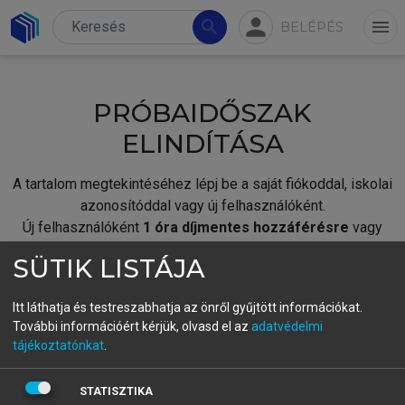
person
search
menu
BELÉPÉS
PRÓBAIDŐSZAK
ELINDÍTÁSA
A tartalom megtekintéséhez lépj be a saját fiókoddal, iskolai
azonosítóddal vagy új felhasználóként.
Új felhasználóként
1 óra díjmentes hozzáférésre
vagy
jogosult.
SÜTIK LISTÁJA
A próbaidőszak elindításához,
jelentkezz
be meglévő
fiókoddal,
vagy hozz létre új fiókot.
Itt láthatja és testreszabhatja az önről gyűjtött információkat.
További információért kérjük, olvasd el az
adatvédelmi
A regisztráció után a
próbaidőszak
automatikusan
elindul.
tájékoztatónkat
.
BELÉPÉS SAJÁT FIÓKKAL
STATISZTIKA