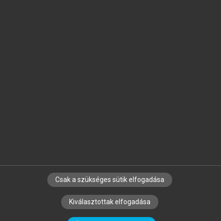
Jelöld meg a számodra fontos részeket, és
készíts
saját
jegyzeteket!
Egyéni előfizetéssel további
MeRSZ+ funkciókat
és
tartalmakat is elérhetsz.
Csak a szükséges sütik elfogadása
SZERZŐKNEK
CÉGEKNEK
KÖNYVTÁROSOKNAK
Kiválasztottak elfogadása
SZERKESZTÉSI ÉS LEKTORÁLÁSI ALAPELVEK