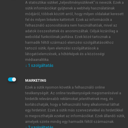
A statisztikai sütiket „teljesítménysütiknek” is nevezik. Ezek a
sütik információkat gyűjtenek a webhely használatának
módjáról, többek között arról, hogy milyen oldalakat keresett
ÚJ FIÓK LÉTREHOZÁSA
fel és milyen linkekre kattintott. Ezek az információk a
1 óra díjmentes hozzáférés
felhasználó azonosítására nem használhatóak, mivel az
adatok összesítettek és anonimizáltak. Céljuk kizárólag a
weboldal funkcióinak javítása. Ezek közé tartoznak a
E-MAIL-CÍM
harmadik féltől származó elemzési szolgáltatásokhoz
tartozó sütik; ilyen elemzési szolgáltatások a
látogatóelemzések, a hőtérképek és a közösségi
NÉV
médiaanalitika.
↓
1
szolgáltatás
JELSZÓ
MARKETING
Ezek a sütik nyomon követik a felhasználó online
tevékenységét. Az online tevékenységek megismerésével a
JELSZÓ ÚJRA
hirdetők relevánsabb reklámokat jeleníthetnek meg, és
korlátozhatják, hogy a felhasználó hány alkalommal láthat
egy hirdetést. Ezek a sütik más szervezetekkel és hirdetőkkel
is megoszthatják ezeket az információkat. Ezek állandó sütik,
Kérek értesítést a MeRSZ újdonságairól, akcióiról.
amelyek szinte mindig egy harmadik féltől származnak.
↓
2
szolgáltatás