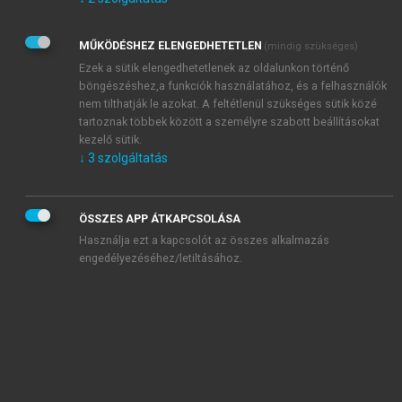
Kérek értesítést az Akadémiai Kiadó Zrt. újdonságairól,
akcióiról.
MŰKÖDÉSHEZ ELENGEDHETETLEN
(mindig szükséges)
Az
Adatkezelési tájékoztatóban
foglaltakat tudomásul
veszem és elfogadom.
Ezek a sütik elengedhetetlenek az oldalunkon történő
Az
Általános vásárlási feltételeket
, valamint a
szotar.net
és a
böngészéshez,a funkciók használatához, és a felhasználók
mersz.hu
oldalak licencszerződéseiben foglaltakat
nem tilthatják le azokat. A feltétlenül szükséges sütik közé
tudomásul veszem és elfogadom.
tartoznak többek között a személyre szabott beállításokat
kezelő sütik.
↓
3
szolgáltatás
KIPRÓBÁLOM
ÖSSZES APP ÁTKAPCSOLÁSA
Használja ezt a kapcsolót az összes alkalmazás
engedélyezéséhez/letiltásához.
MIÉRT ÉRDEMES A MERSZ ONLINE
OKOSKÖNYVTÁRAT HASZNÁLNI?