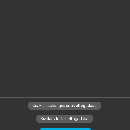
Jelöld meg a számodra fontos részeket, és
készíts
saját
jegyzeteket!
Egyéni előfizetéssel további
MeRSZ+ funkciókat
és
tartalmakat is elérhetsz.
Csak a szükséges sütik elfogadása
SZERZŐKNEK
CÉGEKNEK
KÖNYVTÁROSOKNAK
Kiválasztottak elfogadása
SZERKESZTÉSI ÉS LEKTORÁLÁSI ALAPELVEK