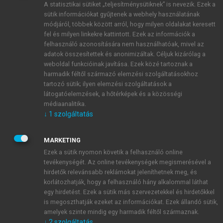
A statisztikai sütiket „teljesítménysütiknek” is nevezik. Ezek a
sütik információkat gyűjtenek a webhely használatának
módjáról, többek között arról, hogy milyen oldalakat keresett
ÚJ FIÓK LÉTREHOZÁSA
fel és milyen linkekre kattintott. Ezek az információk a
1 óra díjmentes hozzáférés
felhasználó azonosítására nem használhatóak, mivel az
adatok összesítettek és anonimizáltak. Céljuk kizárólag a
weboldal funkcióinak javítása. Ezek közé tartoznak a
E-MAIL-CÍM
harmadik féltől származó elemzési szolgáltatásokhoz
tartozó sütik; ilyen elemzési szolgáltatások a
látogatóelemzések, a hőtérképek és a közösségi
NÉV
médiaanalitika.
↓
1
szolgáltatás
JELSZÓ
MARKETING
Ezek a sütik nyomon követik a felhasználó online
tevékenységét. Az online tevékenységek megismerésével a
JELSZÓ ÚJRA
hirdetők relevánsabb reklámokat jeleníthetnek meg, és
korlátozhatják, hogy a felhasználó hány alkalommal láthat
egy hirdetést. Ezek a sütik más szervezetekkel és hirdetőkkel
is megoszthatják ezeket az információkat. Ezek állandó sütik,
Kérek értesítést a MeRSZ újdonságairól, akcióiról.
amelyek szinte mindig egy harmadik féltől származnak.
↓
2
szolgáltatás