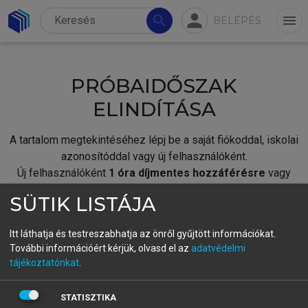
person
search
menu
BELÉPÉS
PRÓBAIDŐSZAK
ELINDÍTÁSA
A tartalom megtekintéséhez lépj be a saját fiókoddal, iskolai
azonosítóddal vagy új felhasználóként.
Új felhasználóként
1 óra díjmentes hozzáférésre
vagy
jogosult.
SÜTIK LISTÁJA
A próbaidőszak elindításához,
jelentkezz
be meglévő
fiókoddal,
vagy hozz létre új fiókot.
Itt láthatja és testreszabhatja az önről gyűjtött információkat.
További információért kérjük, olvasd el az
adatvédelmi
A regisztráció után a
próbaidőszak
automatikusan
elindul.
tájékoztatónkat
.
BELÉPÉS SAJÁT FIÓKKAL
STATISZTIKA