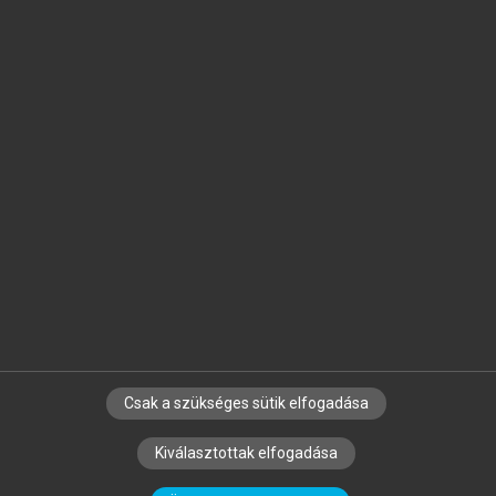
Jelöld meg a számodra fontos részeket, és
készíts
saját
jegyzeteket!
Egyéni előfizetéssel további
MeRSZ+ funkciókat
és
tartalmakat is elérhetsz.
Csak a szükséges sütik elfogadása
SZERZŐKNEK
CÉGEKNEK
KÖNYVTÁROSOKNAK
Kiválasztottak elfogadása
SZERKESZTÉSI ÉS LEKTORÁLÁSI ALAPELVEK