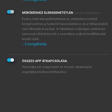
Kérek értesítést az Akadémiai Kiadó Zrt. újdonságairól,
akcióiról.
MŰKÖDÉSHEZ ELENGEDHETETLEN
(mindig szükséges)
Az
Adatkezelési tájékoztatóban
foglaltakat tudomásul
veszem és elfogadom.
Ezek a sütik elengedhetetlenek az oldalunkon történő
Az
Általános vásárlási feltételeket
, valamint a
szotar.net
és a
böngészéshez,a funkciók használatához, és a felhasználók
mersz.hu
oldalak licencszerződéseiben foglaltakat
nem tilthatják le azokat. A feltétlenül szükséges sütik közé
tudomásul veszem és elfogadom.
tartoznak többek között a személyre szabott beállításokat
kezelő sütik.
↓
3
szolgáltatás
KIPRÓBÁLOM
ÖSSZES APP ÁTKAPCSOLÁSA
Használja ezt a kapcsolót az összes alkalmazás
engedélyezéséhez/letiltásához.
MIÉRT ÉRDEMES A MERSZ ONLINE
OKOSKÖNYVTÁRAT HASZNÁLNI?