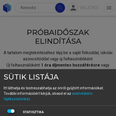
person
search
menu
BELÉPÉS
PRÓBAIDŐSZAK
ELINDÍTÁSA
A tartalom megtekintéséhez lépj be a saját fiókoddal, iskolai
azonosítóddal vagy új felhasználóként.
Új felhasználóként
1 óra díjmentes hozzáférésre
vagy
jogosult.
SÜTIK LISTÁJA
A próbaidőszak elindításához,
jelentkezz
be meglévő
fiókoddal,
vagy hozz létre új fiókot.
Itt láthatja és testreszabhatja az önről gyűjtött információkat.
További információért kérjük, olvasd el az
adatvédelmi
A regisztráció után a
próbaidőszak
automatikusan
elindul.
tájékoztatónkat
.
BELÉPÉS SAJÁT FIÓKKAL
STATISZTIKA