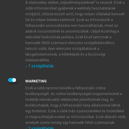
A statisztikai sütiket „teljesítménysütiknek” is nevezik. Ezek a
sütik információkat gyűjtenek a webhely használatának
módjáról, többek között arról, hogy milyen oldalakat keresett
ÚJ FIÓK LÉTREHOZÁSA
fel és milyen linkekre kattintott. Ezek az információk a
1 óra díjmentes hozzáférés
felhasználó azonosítására nem használhatóak, mivel az
adatok összesítettek és anonimizáltak. Céljuk kizárólag a
weboldal funkcióinak javítása. Ezek közé tartoznak a
E-MAIL-CÍM
harmadik féltől származó elemzési szolgáltatásokhoz
tartozó sütik; ilyen elemzési szolgáltatások a
látogatóelemzések, a hőtérképek és a közösségi
NÉV
médiaanalitika.
↓
1
szolgáltatás
JELSZÓ
MARKETING
Ezek a sütik nyomon követik a felhasználó online
tevékenységét. Az online tevékenységek megismerésével a
JELSZÓ ÚJRA
hirdetők relevánsabb reklámokat jeleníthetnek meg, és
korlátozhatják, hogy a felhasználó hány alkalommal láthat
egy hirdetést. Ezek a sütik más szervezetekkel és hirdetőkkel
is megoszthatják ezeket az információkat. Ezek állandó sütik,
Kérek értesítést a MeRSZ újdonságairól, akcióiról.
amelyek szinte mindig egy harmadik féltől származnak.
↓
2
szolgáltatás