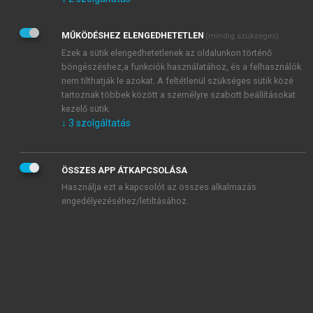
Kérek értesítést az Akadémiai Kiadó Zrt. újdonságairól,
akcióiról.
MŰKÖDÉSHEZ ELENGEDHETETLEN
(mindig szükséges)
Az
Adatkezelési tájékoztatóban
foglaltakat tudomásul
veszem és elfogadom.
Ezek a sütik elengedhetetlenek az oldalunkon történő
Az
Általános vásárlási feltételeket
, valamint a
szotar.net
és a
böngészéshez,a funkciók használatához, és a felhasználók
mersz.hu
oldalak licencszerződéseiben foglaltakat
nem tilthatják le azokat. A feltétlenül szükséges sütik közé
tudomásul veszem és elfogadom.
tartoznak többek között a személyre szabott beállításokat
kezelő sütik.
↓
3
szolgáltatás
KIPRÓBÁLOM
ÖSSZES APP ÁTKAPCSOLÁSA
Használja ezt a kapcsolót az összes alkalmazás
engedélyezéséhez/letiltásához.
MIÉRT ÉRDEMES A MERSZ ONLINE
OKOSKÖNYVTÁRAT HASZNÁLNI?