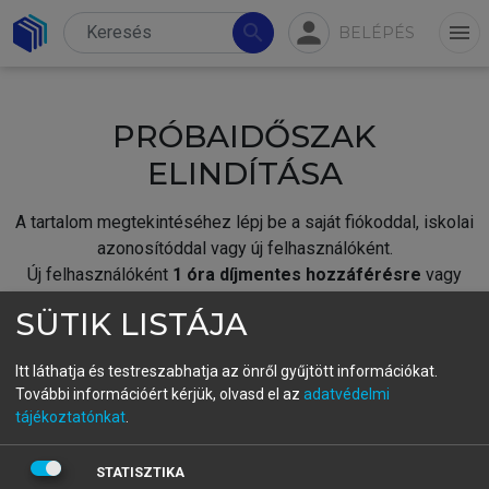
person
search
menu
BELÉPÉS
PRÓBAIDŐSZAK
ELINDÍTÁSA
A tartalom megtekintéséhez lépj be a saját fiókoddal, iskolai
azonosítóddal vagy új felhasználóként.
Új felhasználóként
1 óra díjmentes hozzáférésre
vagy
jogosult.
SÜTIK LISTÁJA
A próbaidőszak elindításához,
jelentkezz
be meglévő
fiókoddal,
vagy hozz létre új fiókot.
Itt láthatja és testreszabhatja az önről gyűjtött információkat.
További információért kérjük, olvasd el az
adatvédelmi
A regisztráció után a
próbaidőszak
automatikusan
elindul.
tájékoztatónkat
.
BELÉPÉS SAJÁT FIÓKKAL
STATISZTIKA