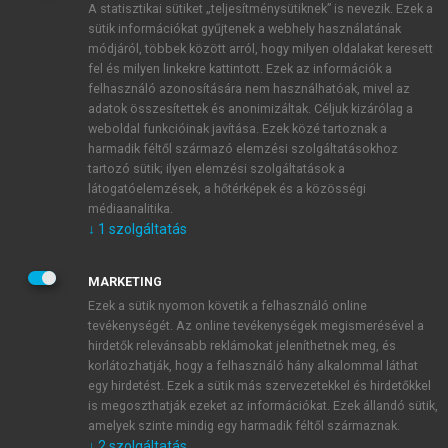
A statisztikai sütiket „teljesítménysütiknek” is nevezik. Ezek a
sütik információkat gyűjtenek a webhely használatának
módjáról, többek között arról, hogy milyen oldalakat keresett
ÚJ FIÓK LÉTREHOZÁSA
fel és milyen linkekre kattintott. Ezek az információk a
1 óra díjmentes hozzáférés
felhasználó azonosítására nem használhatóak, mivel az
adatok összesítettek és anonimizáltak. Céljuk kizárólag a
weboldal funkcióinak javítása. Ezek közé tartoznak a
E-MAIL-CÍM
harmadik féltől származó elemzési szolgáltatásokhoz
tartozó sütik; ilyen elemzési szolgáltatások a
látogatóelemzések, a hőtérképek és a közösségi
NÉV
médiaanalitika.
↓
1
szolgáltatás
JELSZÓ
MARKETING
Ezek a sütik nyomon követik a felhasználó online
tevékenységét. Az online tevékenységek megismerésével a
JELSZÓ ÚJRA
hirdetők relevánsabb reklámokat jeleníthetnek meg, és
korlátozhatják, hogy a felhasználó hány alkalommal láthat
egy hirdetést. Ezek a sütik más szervezetekkel és hirdetőkkel
is megoszthatják ezeket az információkat. Ezek állandó sütik,
Kérek értesítést a MeRSZ újdonságairól, akcióiról.
amelyek szinte mindig egy harmadik féltől származnak.
↓
2
szolgáltatás