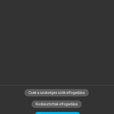
Jelöld meg a számodra fontos részeket, és
készíts
saját
jegyzeteket!
Egyéni előfizetéssel további
MeRSZ+ funkciókat
és
tartalmakat is elérhetsz.
Csak a szükséges sütik elfogadása
SZERZŐKNEK
CÉGEKNEK
KÖNYVTÁROSOKNAK
Kiválasztottak elfogadása
SZERKESZTÉSI ÉS LEKTORÁLÁSI ALAPELVEK