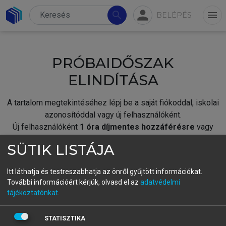
person
search
menu
BELÉPÉS
PRÓBAIDŐSZAK
ELINDÍTÁSA
A tartalom megtekintéséhez lépj be a saját fiókoddal, iskolai
azonosítóddal vagy új felhasználóként.
Új felhasználóként
1 óra díjmentes hozzáférésre
vagy
jogosult.
SÜTIK LISTÁJA
A próbaidőszak elindításához,
jelentkezz
be meglévő
fiókoddal,
vagy hozz létre új fiókot.
Itt láthatja és testreszabhatja az önről gyűjtött információkat.
További információért kérjük, olvasd el az
adatvédelmi
A regisztráció után a
próbaidőszak
automatikusan
elindul.
tájékoztatónkat
.
BELÉPÉS SAJÁT FIÓKKAL
STATISZTIKA