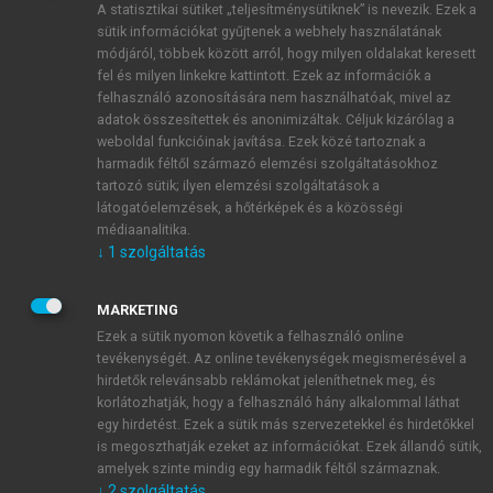
A statisztikai sütiket „teljesítménysütiknek” is nevezik. Ezek a
sütik információkat gyűjtenek a webhely használatának
módjáról, többek között arról, hogy milyen oldalakat keresett
ÚJ FIÓK LÉTREHOZÁSA
fel és milyen linkekre kattintott. Ezek az információk a
1 óra díjmentes hozzáférés
felhasználó azonosítására nem használhatóak, mivel az
adatok összesítettek és anonimizáltak. Céljuk kizárólag a
weboldal funkcióinak javítása. Ezek közé tartoznak a
E-MAIL-CÍM
harmadik féltől származó elemzési szolgáltatásokhoz
tartozó sütik; ilyen elemzési szolgáltatások a
látogatóelemzések, a hőtérképek és a közösségi
NÉV
médiaanalitika.
↓
1
szolgáltatás
JELSZÓ
MARKETING
Ezek a sütik nyomon követik a felhasználó online
tevékenységét. Az online tevékenységek megismerésével a
JELSZÓ ÚJRA
hirdetők relevánsabb reklámokat jeleníthetnek meg, és
korlátozhatják, hogy a felhasználó hány alkalommal láthat
egy hirdetést. Ezek a sütik más szervezetekkel és hirdetőkkel
is megoszthatják ezeket az információkat. Ezek állandó sütik,
Kérek értesítést a MeRSZ újdonságairól, akcióiról.
amelyek szinte mindig egy harmadik féltől származnak.
↓
2
szolgáltatás