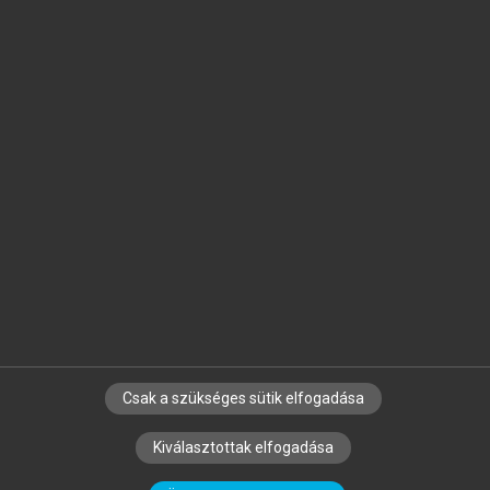
Jelöld meg a számodra fontos részeket, és
készíts
saját
jegyzeteket!
Egyéni előfizetéssel további
MeRSZ+ funkciókat
és
tartalmakat is elérhetsz.
Csak a szükséges sütik elfogadása
SZERZŐKNEK
CÉGEKNEK
KÖNYVTÁROSOKNAK
Kiválasztottak elfogadása
SZERKESZTÉSI ÉS LEKTORÁLÁSI ALAPELVEK