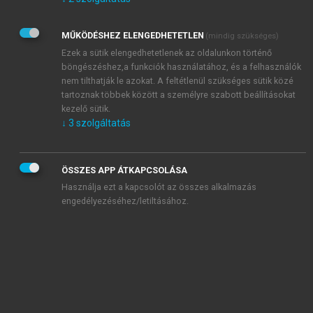
Kérek értesítést az Akadémiai Kiadó Zrt. újdonságairól,
akcióiról.
MŰKÖDÉSHEZ ELENGEDHETETLEN
(mindig szükséges)
Az
Adatkezelési tájékoztatóban
foglaltakat tudomásul
veszem és elfogadom.
Ezek a sütik elengedhetetlenek az oldalunkon történő
Az
Általános vásárlási feltételeket
, valamint a
szotar.net
és a
böngészéshez,a funkciók használatához, és a felhasználók
mersz.hu
oldalak licencszerződéseiben foglaltakat
nem tilthatják le azokat. A feltétlenül szükséges sütik közé
tudomásul veszem és elfogadom.
tartoznak többek között a személyre szabott beállításokat
kezelő sütik.
↓
3
szolgáltatás
KIPRÓBÁLOM
ÖSSZES APP ÁTKAPCSOLÁSA
Használja ezt a kapcsolót az összes alkalmazás
engedélyezéséhez/letiltásához.
MIÉRT ÉRDEMES A MERSZ ONLINE
OKOSKÖNYVTÁRAT HASZNÁLNI?