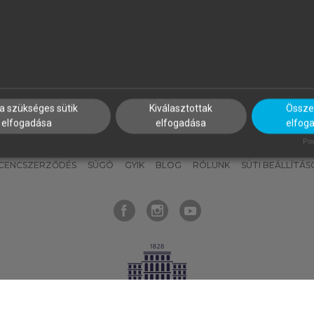
nyokat, hogy bármikor azonnal
részeket, és
készíts
saj
hozzájuk férhess!
jegyzeteket!
a szükséges sütik
Kiválasztottak
Összes
elfogadása
elfogadása
elfog
KNAK
SZERKESZTÉSI ÉS LEKTORÁLÁSI ALAPELVEK
MI – ÁLTALÁNOS
Pow
ICENCSZERZŐDÉS
SÚGÓ
GYIK
BLOG
RÓLUNK
SÜTI BEÁLLÍTÁS