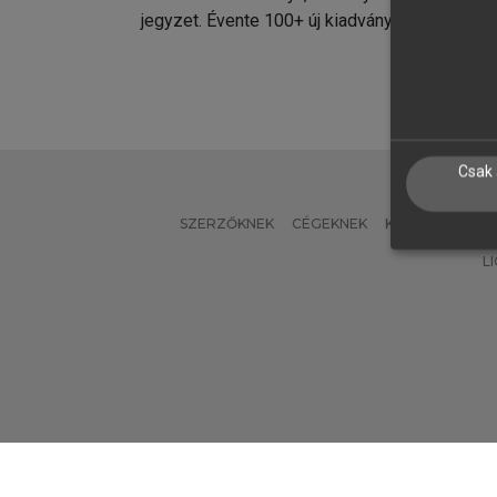
jegyzet. Évente 100+ új kiadvány.
kiadvá
Csak 
SZERZŐKNEK
CÉGEKNEK
KÖNYVTÁROSO
L
Verzió: 2.7.2