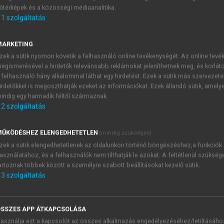
őtérképek és a közösségi médiaanalitika.
E-MAIL-CÍM
1
szolgáltatás
MARKETING
NÉV
zek a sütik nyomon követik a felhasználó online tevékenységét. Az online tev
egismerésével a hirdetők relevánsabb reklámokat jeleníthetnek meg, és korlát
 felhasználó hány alkalommal láthat egy hirdetést. Ezek a sütik más szervezete
JELSZÓ
irdetőkkel is megoszthatják ezeket az információkat. Ezek állandó sütik, amely
indig egy harmadik féltől származnak.
2
szolgáltatás
JELSZÓ ÚJRA
PÉS
ŰKÖDÉSHEZ ELENGEDHETETLEN
(mindig szükséges)
zek a sütik elengedhetetlenek az oldalunkon történő böngészéshez,a funkciók
asználatához, és a felhasználók nem tilthatják le azokat. A feltétlenül szükség
Kérek értesítést a MeRSZ új
artoznak többek között a személyre szabott beállításokat kezelő sütik.
Kérek értesítést az Akadémi
3
szolgáltatás
akcióiról.
 VAGY?
Az
Adatkezelési tájékozta
yi azonosítóval
veszem és elfogadom.
SSZES APP ÁTKAPCSOLÁSA
Az
Általános vásárlási felt
asználja ezt a kapcsolót az összes alkalmazás engedélyezéséhez/letiltásáho