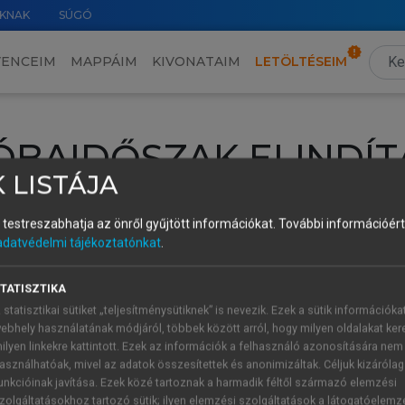
KNAK
SÚGÓ
VENCEIM
MAPPÁIM
KIVONATAIM
LETÖLTÉSEIM
ÓBAIDŐSZAK ELINDÍT
 LISTÁJA
intéséhez lépj be a saját fiókoddal, iskolai azonosítóddal vagy ú
és testreszabhatja az önről gyűjtött információkat.
További információért 
Új felhasználóként
1 óra díjmentes hozzáférésre
vagy jogosult
adatvédelmi tájékoztatónkat
.
k elindításához,
jelentkezz
be meglévő fiókoddal,
vagy hozz lé
A regisztráció után a
próbaidőszak
automatikusan
elindul.
TATISZTIKA
 statisztikai sütiket „teljesítménysütiknek” is nevezik. Ezek a sütik információka
ebhely használatának módjáról, többek között arról, hogy milyen oldalakat kere
ilyen linkekre kattintott. Ezek az információk a felhasználó azonosítására nem
ÚJ FIÓK 
ÁT FIÓKKAL
asználhatóak, mivel az adatok összesítettek és anonimizáltak. Céljuk kizáróla
1 óra díjme
unkcióinak javítása. Ezek közé tartoznak a harmadik féltől származó elemzési
zolgáltatásokhoz tartozó sütik; ilyen elemzési szolgáltatások a látogatóelemz