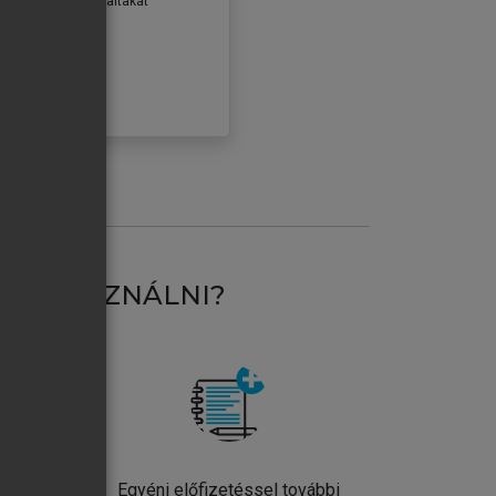
erződéseiben foglaltakat
ogadom.
ÓBÁLOM
AT HASZNÁLNI?
ntos
Egyéni előfizetéssel további