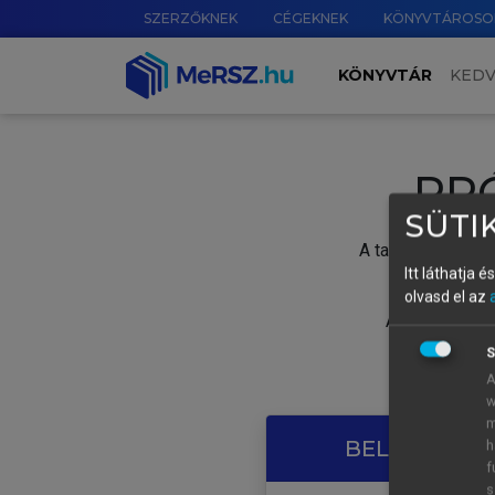
SZERZŐKNEK
CÉGEKNEK
KÖNYVTÁROSO
KÖNYVTÁR
KED
PR
SÜTIK
A tartalom megtek
Itt láthatja 
olvasd el az
A próbaidősza
S
A
w
m
BELÉPÉS SAJ
h
f
s