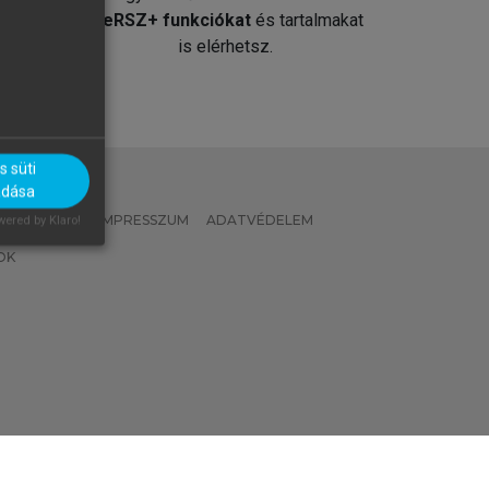
át
MeRSZ+ funkciókat
és tartalmakat
is elérhetsz.
 süti
adása
 IRÁNYELVEK
IMPRESSZUM
ADATVÉDELEM
ered by Klaro!
OK