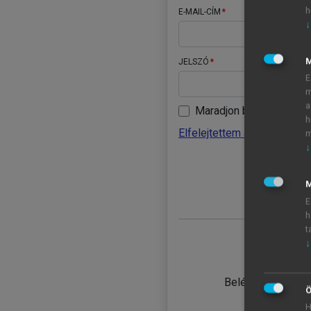
h
E-MAIL-CÍM
↓
JELSZÓ
E
m
a
Maradjon belépve
h
Elfelejtettem a jelszavamat
m
↓
BELÉ
M
E
h
t
↓
TANULÓ
Belépés intézmén
Ö
H