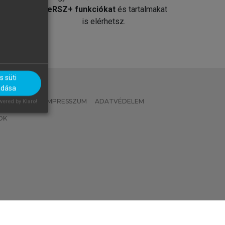
át
MeRSZ+ funkciókat
és tartalmakat
is elérhetsz.
 süti
adása
 IRÁNYELVEK
IMPRESSZUM
ADATVÉDELEM
ered by Klaro!
OK