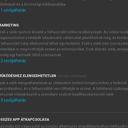
őtérképek és a közösségi médiaanalitika.
E-MAIL-CÍM
1
szolgáltatás
MARKETING
NÉV
zek a sütik nyomon követik a felhasználó online tevékenységét. Az online tev
egismerésével a hirdetők relevánsabb reklámokat jeleníthetnek meg, és korlát
 felhasználó hány alkalommal láthat egy hirdetést. Ezek a sütik más szervezete
JELSZÓ
irdetőkkel is megoszthatják ezeket az információkat. Ezek állandó sütik, amely
indig egy harmadik féltől származnak.
2
szolgáltatás
JELSZÓ ÚJRA
PÉS
ŰKÖDÉSHEZ ELENGEDHETETLEN
(mindig szükséges)
zek a sütik elengedhetetlenek az oldalunkon történő böngészéshez,a funkciók
asználatához, és a felhasználók nem tilthatják le azokat. A feltétlenül szükség
Kérek értesítést a MeRSZ új
artoznak többek között a személyre szabott beállításokat kezelő sütik.
Kérek értesítést az Akadémi
3
szolgáltatás
akcióiról.
 VAGY?
Az
Adatkezelési tájékozta
yi azonosítóval
veszem és elfogadom.
SSZES APP ÁTKAPCSOLÁSA
Az
Általános vásárlási felt
asználja ezt a kapcsolót az összes alkalmazás engedélyezéséhez/letiltásáho