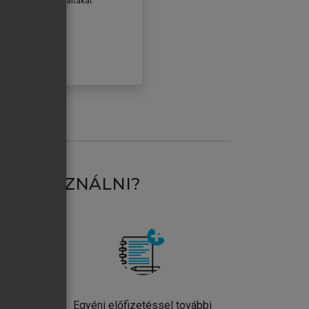
erződéseiben foglaltakat
ogadom.
ÓBÁLOM
AT HASZNÁLNI?
ntos
Egyéni előfizetéssel további