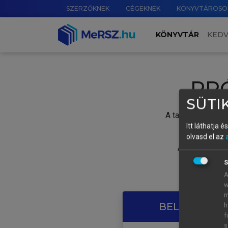
SZERZŐKNEK
CÉGEKNEK
KÖNYVTÁROSO
KÖNYVTÁR
KED
PR
SÜTIK
A tartalom megtek
Itt láthatja 
olvasd el az
A próbaidősza
S
A
w
m
BELÉPÉS SAJ
h
f
s