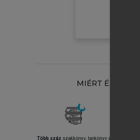
MIÉRT ÉRDEME
Több száz
szakkönyv, tankönyv és
Jel