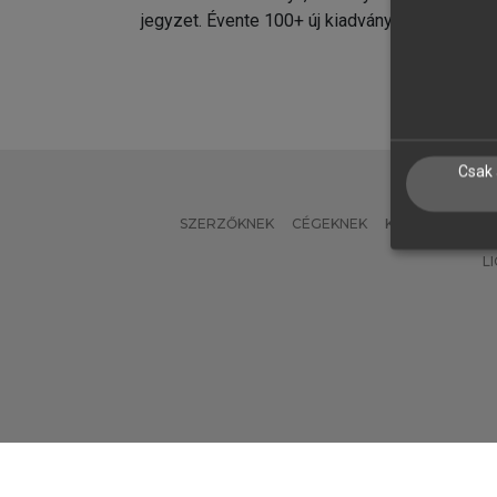
jegyzet. Évente 100+ új kiadvány.
kiadvá
Csak 
SZERZŐKNEK
CÉGEKNEK
KÖNYVTÁROSO
L
Verzió: 2.7.2