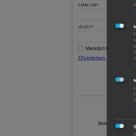
h
E-MAIL-CÍM
↓
JELSZÓ
E
m
a
Maradjon belépve
h
Elfelejtettem a jelszavamat
m
↓
BELÉ
M
E
h
t
↓
TANULÓ
Belépés intézmén
Ö
H