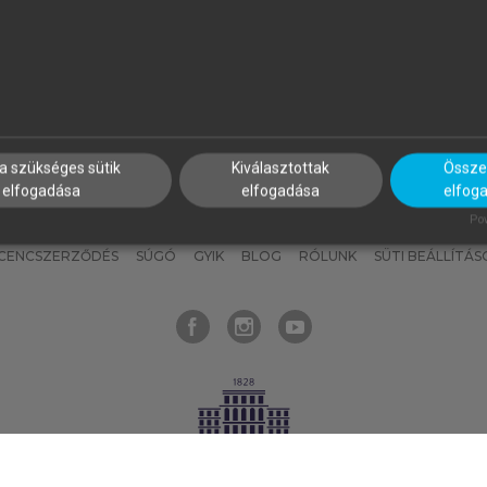
nyokat, hogy bármikor azonnal
részeket, és
készíts
saj
hozzájuk férhess!
jegyzeteket!
a szükséges sütik
Kiválasztottak
Összes
elfogadása
elfogadása
elfog
KNAK
SZERKESZTÉSI ÉS LEKTORÁLÁSI ALAPELVEK
MI – ÁLTALÁNOS
Pow
ICENCSZERZŐDÉS
SÚGÓ
GYIK
BLOG
RÓLUNK
SÜTI BEÁLLÍTÁS