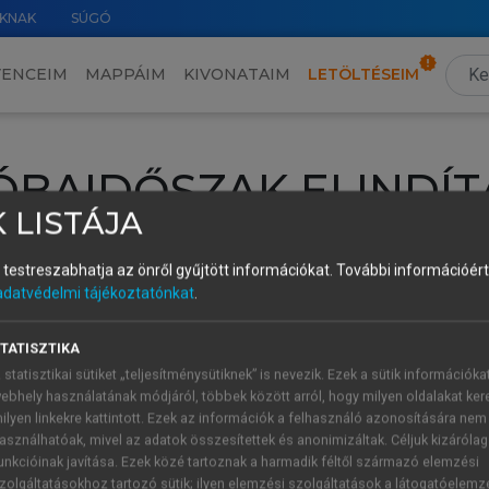
KNAK
SÚGÓ
VENCEIM
MAPPÁIM
KIVONATAIM
LETÖLTÉSEIM
ÓBAIDŐSZAK ELINDÍT
 LISTÁJA
intéséhez lépj be a saját fiókoddal, iskolai azonosítóddal vagy ú
és testreszabhatja az önről gyűjtött információkat.
További információért 
Új felhasználóként
1 óra díjmentes hozzáférésre
vagy jogosult
adatvédelmi tájékoztatónkat
.
k elindításához,
jelentkezz
be meglévő fiókoddal,
vagy hozz lé
A regisztráció után a
próbaidőszak
automatikusan
elindul.
TATISZTIKA
 statisztikai sütiket „teljesítménysütiknek” is nevezik. Ezek a sütik információka
ebhely használatának módjáról, többek között arról, hogy milyen oldalakat kere
ilyen linkekre kattintott. Ezek az információk a felhasználó azonosítására nem
ÚJ FIÓK 
ÁT FIÓKKAL
asználhatóak, mivel az adatok összesítettek és anonimizáltak. Céljuk kizáróla
1 óra díjme
unkcióinak javítása. Ezek közé tartoznak a harmadik féltől származó elemzési
zolgáltatásokhoz tartozó sütik; ilyen elemzési szolgáltatások a látogatóelemz