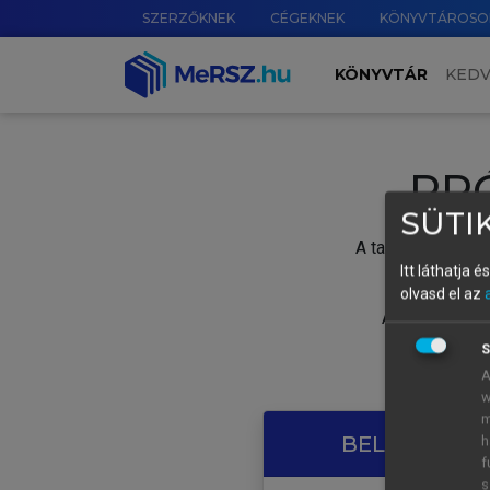
SZERZŐKNEK
CÉGEKNEK
KÖNYVTÁROSO
KÖNYVTÁR
KED
PR
SÜTIK
A tartalom megtek
Itt láthatja 
olvasd el az
A próbaidősza
S
A
w
m
BELÉPÉS SAJ
h
f
s