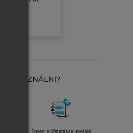
erződéseiben foglaltakat
ogadom.
ÓBÁLOM
AT HASZNÁLNI?
ntos
Egyéni előfizetéssel további