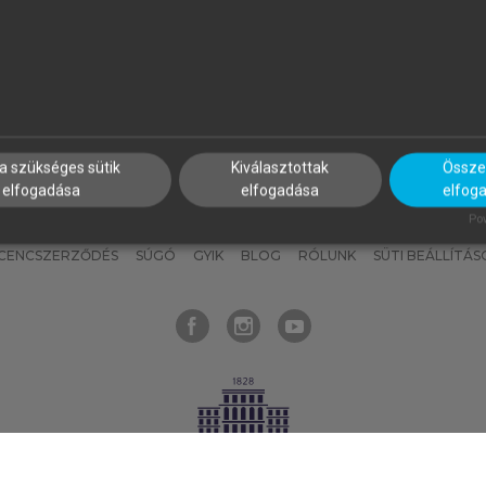
nyokat, hogy bármikor azonnal
részeket, és
készíts
saj
hozzájuk férhess!
jegyzeteket!
a szükséges sütik
Kiválasztottak
Összes
elfogadása
elfogadása
elfog
KNAK
SZERKESZTÉSI ÉS LEKTORÁLÁSI ALAPELVEK
MI – ÁLTALÁNOS
Pow
ICENCSZERZŐDÉS
SÚGÓ
GYIK
BLOG
RÓLUNK
SÜTI BEÁLLÍTÁS