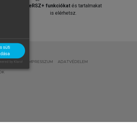
át
MeRSZ+ funkciókat
és tartalmakat
is elérhetsz.
 süti
adása
 IRÁNYELVEK
IMPRESSZUM
ADATVÉDELEM
ered by Klaro!
OK