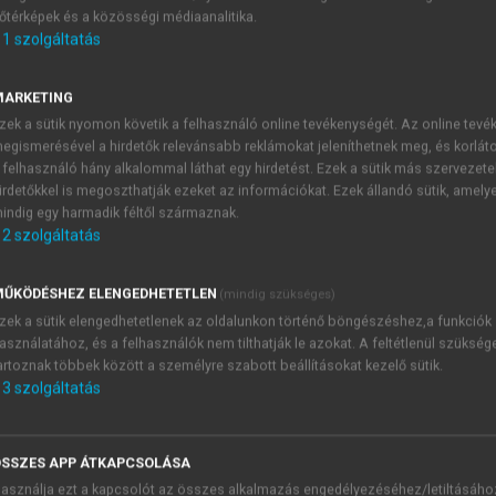
őtérképek és a közösségi médiaanalitika.
E-MAIL-CÍM
1
szolgáltatás
MARKETING
NÉV
zek a sütik nyomon követik a felhasználó online tevékenységét. Az online tev
egismerésével a hirdetők relevánsabb reklámokat jeleníthetnek meg, és korlát
 felhasználó hány alkalommal láthat egy hirdetést. Ezek a sütik más szervezete
JELSZÓ
irdetőkkel is megoszthatják ezeket az információkat. Ezek állandó sütik, amely
indig egy harmadik féltől származnak.
2
szolgáltatás
JELSZÓ ÚJRA
PÉS
ŰKÖDÉSHEZ ELENGEDHETETLEN
(mindig szükséges)
zek a sütik elengedhetetlenek az oldalunkon történő böngészéshez,a funkciók
asználatához, és a felhasználók nem tilthatják le azokat. A feltétlenül szükség
Kérek értesítést a MeRSZ új
artoznak többek között a személyre szabott beállításokat kezelő sütik.
Kérek értesítést az Akadémi
3
szolgáltatás
akcióiról.
 VAGY?
Az
Adatkezelési tájékozta
yi azonosítóval
veszem és elfogadom.
SSZES APP ÁTKAPCSOLÁSA
Az
Általános vásárlási felt
asználja ezt a kapcsolót az összes alkalmazás engedélyezéséhez/letiltásáho