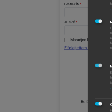
h
E-MAIL-CÍM
↓
JELSZÓ
E
m
a
Maradjon belépve
h
Elfelejtettem a jelszavamat
m
↓
BELÉ
M
E
h
t
↓
TANULÓ
Belépés intézmén
Ö
H