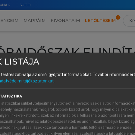
KNAK
SÚGÓ
VENCEIM
MAPPÁIM
KIVONATAIM
LETÖLTÉSEIM
ÓBAIDŐSZAK ELINDÍT
 LISTÁJA
intéséhez lépj be a saját fiókoddal, iskolai azonosítóddal vagy ú
és testreszabhatja az önről gyűjtött információkat.
További információért 
Új felhasználóként
1 óra díjmentes hozzáférésre
vagy jogosult
adatvédelmi tájékoztatónkat
.
k elindításához,
jelentkezz
be meglévő fiókoddal,
vagy hozz lé
A regisztráció után a
próbaidőszak
automatikusan
elindul.
TATISZTIKA
 statisztikai sütiket „teljesítménysütiknek” is nevezik. Ezek a sütik információka
ebhely használatának módjáról, többek között arról, hogy milyen oldalakat kere
ilyen linkekre kattintott. Ezek az információk a felhasználó azonosítására nem
ÚJ FIÓK 
ÁT FIÓKKAL
asználhatóak, mivel az adatok összesítettek és anonimizáltak. Céljuk kizáróla
1 óra díjme
unkcióinak javítása. Ezek közé tartoznak a harmadik féltől származó elemzési
zolgáltatásokhoz tartozó sütik; ilyen elemzési szolgáltatások a látogatóelemz