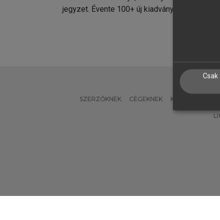
jegyzet. Évente 100+ új kiadvány.
kiadvá
Csak 
SZERZŐKNEK
CÉGEKNEK
KÖNYVTÁROSO
L
Verzió: 2.7.2