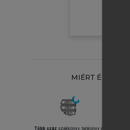
MIÉRT ÉRDEME
Több száz
szakkönyv, tankönyv és
Jel