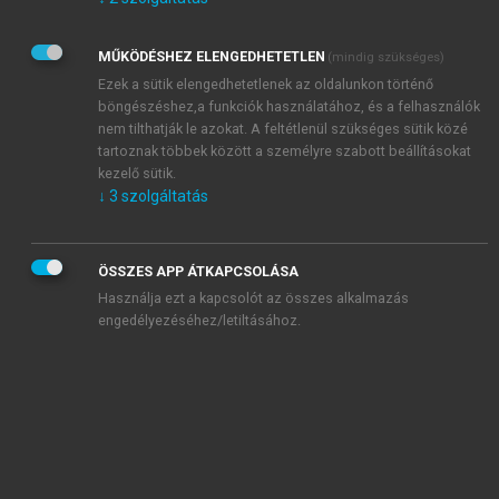
Kérek értesítést az Akadémiai Kiadó Zrt. újdonságairól,
akcióiról.
MŰKÖDÉSHEZ ELENGEDHETETLEN
(mindig szükséges)
Az
Adatkezelési tájékoztatóban
foglaltakat tudomásul
veszem és elfogadom.
Ezek a sütik elengedhetetlenek az oldalunkon történő
Az
Általános vásárlási feltételeket
, valamint a
szotar.net
és a
böngészéshez,a funkciók használatához, és a felhasználók
mersz.hu
oldalak licencszerződéseiben foglaltakat
nem tilthatják le azokat. A feltétlenül szükséges sütik közé
tudomásul veszem és elfogadom.
tartoznak többek között a személyre szabott beállításokat
kezelő sütik.
↓
3
szolgáltatás
KIPRÓBÁLOM
ÖSSZES APP ÁTKAPCSOLÁSA
Használja ezt a kapcsolót az összes alkalmazás
engedélyezéséhez/letiltásához.
MIÉRT ÉRDEMES A MERSZ ONLINE
OKOSKÖNYVTÁRAT HASZNÁLNI?