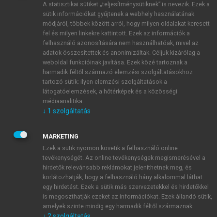
A statisztikai sütiket „teljesítménysütiknek” is nevezik. Ezek a
sütik információkat gyűjtenek a webhely használatának
módjáról, többek között arról, hogy milyen oldalakat keresett
ÚJ FIÓK LÉTREHOZÁSA
fel és milyen linkekre kattintott. Ezek az információk a
1 óra díjmentes hozzáférés
felhasználó azonosítására nem használhatóak, mivel az
adatok összesítettek és anonimizáltak. Céljuk kizárólag a
weboldal funkcióinak javítása. Ezek közé tartoznak a
E-MAIL-CÍM
harmadik féltől származó elemzési szolgáltatásokhoz
tartozó sütik; ilyen elemzési szolgáltatások a
látogatóelemzések, a hőtérképek és a közösségi
NÉV
médiaanalitika.
↓
1
szolgáltatás
JELSZÓ
MARKETING
Ezek a sütik nyomon követik a felhasználó online
tevékenységét. Az online tevékenységek megismerésével a
JELSZÓ ÚJRA
hirdetők relevánsabb reklámokat jeleníthetnek meg, és
korlátozhatják, hogy a felhasználó hány alkalommal láthat
egy hirdetést. Ezek a sütik más szervezetekkel és hirdetőkkel
is megoszthatják ezeket az információkat. Ezek állandó sütik,
Kérek értesítést a MeRSZ újdonságairól, akcióiról.
amelyek szinte mindig egy harmadik féltől származnak.
↓
2
szolgáltatás