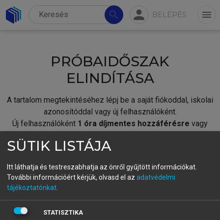
person
search
menu
BELÉPÉS
PRÓBAIDŐSZAK
ELINDÍTÁSA
A tartalom megtekintéséhez lépj be a saját fiókoddal, iskolai
azonosítóddal vagy új felhasználóként.
Új felhasználóként
1 óra díjmentes hozzáférésre
vagy
jogosult.
SÜTIK LISTÁJA
A próbaidőszak elindításához,
jelentkezz
be meglévő
fiókoddal,
vagy hozz létre új fiókot.
Itt láthatja és testreszabhatja az önről gyűjtött információkat.
További információért kérjük, olvasd el az
adatvédelmi
A regisztráció után a
próbaidőszak
automatikusan
elindul.
tájékoztatónkat
.
BELÉPÉS SAJÁT FIÓKKAL
STATISZTIKA