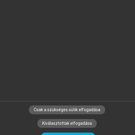
Jelöld meg a számodra fontos részeket, és
készíts
saját
jegyzeteket!
Egyéni előfizetéssel további
MeRSZ+ funkciókat
és
tartalmakat is elérhetsz.
Csak a szükséges sütik elfogadása
SZERZŐKNEK
CÉGEKNEK
KÖNYVTÁROSOKNAK
Kiválasztottak elfogadása
SZERKESZTÉSI ÉS LEKTORÁLÁSI ALAPELVEK