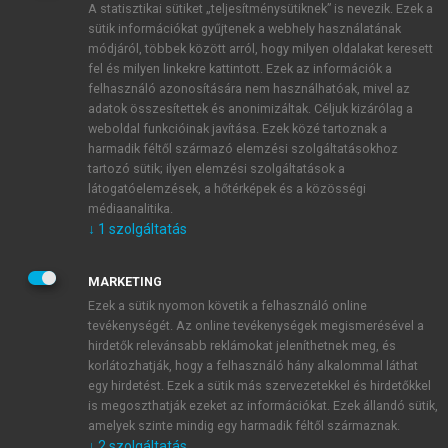
A statisztikai sütiket „teljesítménysütiknek” is nevezik. Ezek a
sütik információkat gyűjtenek a webhely használatának
módjáról, többek között arról, hogy milyen oldalakat keresett
ÚJ FIÓK LÉTREHOZÁSA
fel és milyen linkekre kattintott. Ezek az információk a
1 óra díjmentes hozzáférés
felhasználó azonosítására nem használhatóak, mivel az
adatok összesítettek és anonimizáltak. Céljuk kizárólag a
weboldal funkcióinak javítása. Ezek közé tartoznak a
E-MAIL-CÍM
harmadik féltől származó elemzési szolgáltatásokhoz
tartozó sütik; ilyen elemzési szolgáltatások a
látogatóelemzések, a hőtérképek és a közösségi
NÉV
médiaanalitika.
↓
1
szolgáltatás
JELSZÓ
MARKETING
Ezek a sütik nyomon követik a felhasználó online
tevékenységét. Az online tevékenységek megismerésével a
JELSZÓ ÚJRA
hirdetők relevánsabb reklámokat jeleníthetnek meg, és
korlátozhatják, hogy a felhasználó hány alkalommal láthat
egy hirdetést. Ezek a sütik más szervezetekkel és hirdetőkkel
is megoszthatják ezeket az információkat. Ezek állandó sütik,
Kérek értesítést a MeRSZ újdonságairól, akcióiról.
amelyek szinte mindig egy harmadik féltől származnak.
↓
2
szolgáltatás