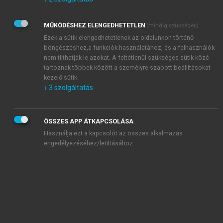
Kérek értesítést az Akadémiai Kiadó Zrt. újdonságairól,
akcióiról.
MŰKÖDÉSHEZ ELENGEDHETETLEN
(mindig szükséges)
Az
Adatkezelési tájékoztatóban
foglaltakat tudomásul
veszem és elfogadom.
Ezek a sütik elengedhetetlenek az oldalunkon történő
Az
Általános vásárlási feltételeket
, valamint a
szotar.net
és a
böngészéshez,a funkciók használatához, és a felhasználók
mersz.hu
oldalak licencszerződéseiben foglaltakat
nem tilthatják le azokat. A feltétlenül szükséges sütik közé
tudomásul veszem és elfogadom.
tartoznak többek között a személyre szabott beállításokat
kezelő sütik.
↓
3
szolgáltatás
KIPRÓBÁLOM
ÖSSZES APP ÁTKAPCSOLÁSA
Használja ezt a kapcsolót az összes alkalmazás
engedélyezéséhez/letiltásához.
MIÉRT ÉRDEMES A MERSZ ONLINE
OKOSKÖNYVTÁRAT HASZNÁLNI?