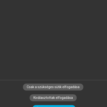
Jelöld meg a számodra fontos részeket, és
készíts
saját
jegyzeteket!
Egyéni előfizetéssel további
MeRSZ+ funkciókat
és
tartalmakat is elérhetsz.
Csak a szükséges sütik elfogadása
SZERZŐKNEK
CÉGEKNEK
KÖNYVTÁROSOKNAK
Kiválasztottak elfogadása
SZERKESZTÉSI ÉS LEKTORÁLÁSI ALAPELVEK