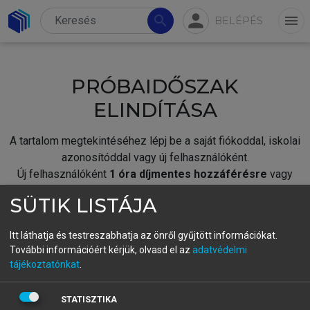
person
search
menu
BELÉPÉS
PRÓBAIDŐSZAK
ELINDÍTÁSA
A tartalom megtekintéséhez lépj be a saját fiókoddal, iskolai
azonosítóddal vagy új felhasználóként.
Új felhasználóként
1 óra díjmentes hozzáférésre
vagy
jogosult.
SÜTIK LISTÁJA
A próbaidőszak elindításához,
jelentkezz
be meglévő
fiókoddal,
vagy hozz létre új fiókot.
Itt láthatja és testreszabhatja az önről gyűjtött információkat.
További információért kérjük, olvasd el az
adatvédelmi
A regisztráció után a
próbaidőszak
automatikusan
elindul.
tájékoztatónkat
.
BELÉPÉS SAJÁT FIÓKKAL
STATISZTIKA