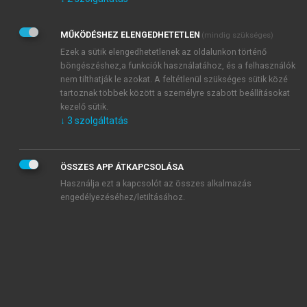
Kérek értesítést az Akadémiai Kiadó Zrt. újdonságairól,
akcióiról.
MŰKÖDÉSHEZ ELENGEDHETETLEN
(mindig szükséges)
Az
Adatkezelési tájékoztatóban
foglaltakat tudomásul
veszem és elfogadom.
Ezek a sütik elengedhetetlenek az oldalunkon történő
Az
Általános vásárlási feltételeket
, valamint a
szotar.net
és a
böngészéshez,a funkciók használatához, és a felhasználók
mersz.hu
oldalak licencszerződéseiben foglaltakat
nem tilthatják le azokat. A feltétlenül szükséges sütik közé
tudomásul veszem és elfogadom.
tartoznak többek között a személyre szabott beállításokat
kezelő sütik.
↓
3
szolgáltatás
KIPRÓBÁLOM
ÖSSZES APP ÁTKAPCSOLÁSA
Használja ezt a kapcsolót az összes alkalmazás
engedélyezéséhez/letiltásához.
MIÉRT ÉRDEMES A MERSZ ONLINE
OKOSKÖNYVTÁRAT HASZNÁLNI?