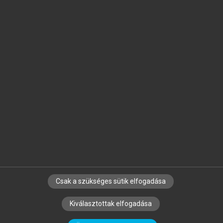
Jelöld meg a számodra fontos részeket, és
készíts
saját
jegyzeteket!
Egyéni előfizetéssel további
MeRSZ+ funkciókat
és
tartalmakat is elérhetsz.
Csak a szükséges sütik elfogadása
SZERZŐKNEK
CÉGEKNEK
KÖNYVTÁROSOKNAK
Kiválasztottak elfogadása
SZERKESZTÉSI ÉS LEKTORÁLÁSI ALAPELVEK