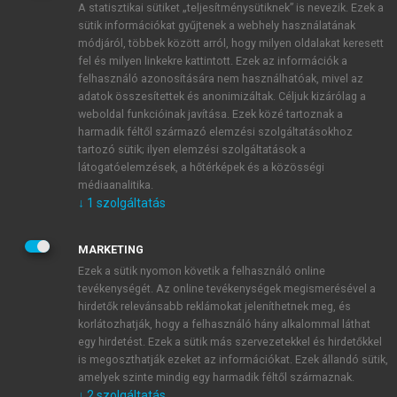
A statisztikai sütiket „teljesítménysütiknek” is nevezik. Ezek a
sütik információkat gyűjtenek a webhely használatának
módjáról, többek között arról, hogy milyen oldalakat keresett
ÚJ FIÓK LÉTREHOZÁSA
fel és milyen linkekre kattintott. Ezek az információk a
1 óra díjmentes hozzáférés
felhasználó azonosítására nem használhatóak, mivel az
adatok összesítettek és anonimizáltak. Céljuk kizárólag a
weboldal funkcióinak javítása. Ezek közé tartoznak a
E-MAIL-CÍM
harmadik féltől származó elemzési szolgáltatásokhoz
tartozó sütik; ilyen elemzési szolgáltatások a
látogatóelemzések, a hőtérképek és a közösségi
NÉV
médiaanalitika.
↓
1
szolgáltatás
JELSZÓ
MARKETING
Ezek a sütik nyomon követik a felhasználó online
tevékenységét. Az online tevékenységek megismerésével a
JELSZÓ ÚJRA
hirdetők relevánsabb reklámokat jeleníthetnek meg, és
korlátozhatják, hogy a felhasználó hány alkalommal láthat
egy hirdetést. Ezek a sütik más szervezetekkel és hirdetőkkel
is megoszthatják ezeket az információkat. Ezek állandó sütik,
Kérek értesítést a MeRSZ újdonságairól, akcióiról.
amelyek szinte mindig egy harmadik féltől származnak.
↓
2
szolgáltatás