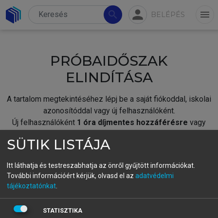
person
search
menu
BELÉPÉS
PRÓBAIDŐSZAK
ELINDÍTÁSA
A tartalom megtekintéséhez lépj be a saját fiókoddal, iskolai
azonosítóddal vagy új felhasználóként.
Új felhasználóként
1 óra díjmentes hozzáférésre
vagy
jogosult.
SÜTIK LISTÁJA
A próbaidőszak elindításához,
jelentkezz
be meglévő
fiókoddal,
vagy hozz létre új fiókot.
Itt láthatja és testreszabhatja az önről gyűjtött információkat.
További információért kérjük, olvasd el az
adatvédelmi
A regisztráció után a
próbaidőszak
automatikusan
elindul.
tájékoztatónkat
.
BELÉPÉS SAJÁT FIÓKKAL
STATISZTIKA