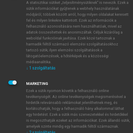
A statisztikai sütiket „teljesítménysütiknek” is nevezik. Ezek a
sütik információkat gyűjtenek a webhely használatának
módjáról, többek között arról, hogy milyen oldalakat keresett
ÚJ FIÓK LÉTREHOZÁSA
fel és milyen linkekre kattintott. Ezek az információk a
1 óra díjmentes hozzáférés
felhasználó azonosítására nem használhatóak, mivel az
adatok összesítettek és anonimizáltak. Céljuk kizárólag a
weboldal funkcióinak javítása. Ezek közé tartoznak a
E-MAIL-CÍM
harmadik féltől származó elemzési szolgáltatásokhoz
tartozó sütik; ilyen elemzési szolgáltatások a
látogatóelemzések, a hőtérképek és a közösségi
NÉV
médiaanalitika.
↓
1
szolgáltatás
JELSZÓ
MARKETING
Ezek a sütik nyomon követik a felhasználó online
tevékenységét. Az online tevékenységek megismerésével a
JELSZÓ ÚJRA
hirdetők relevánsabb reklámokat jeleníthetnek meg, és
korlátozhatják, hogy a felhasználó hány alkalommal láthat
egy hirdetést. Ezek a sütik más szervezetekkel és hirdetőkkel
is megoszthatják ezeket az információkat. Ezek állandó sütik,
Kérek értesítést a MeRSZ újdonságairól, akcióiról.
amelyek szinte mindig egy harmadik féltől származnak.
↓
2
szolgáltatás