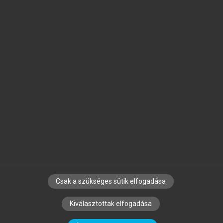
Jelöld meg a számodra fontos részeket, és
készíts
saját
jegyzeteket!
Egyéni előfizetéssel további
MeRSZ+ funkciókat
és
tartalmakat is elérhetsz.
Csak a szükséges sütik elfogadása
SZERZŐKNEK
CÉGEKNEK
KÖNYVTÁROSOKNAK
Kiválasztottak elfogadása
SZERKESZTÉSI ÉS LEKTORÁLÁSI ALAPELVEK