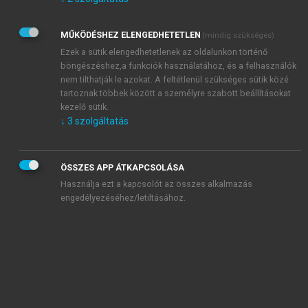
Kérek értesítést az Akadémiai Kiadó Zrt. újdonságairól,
akcióiról.
MŰKÖDÉSHEZ ELENGEDHETETLEN
(mindig szükséges)
Az
Adatkezelési tájékoztatóban
foglaltakat tudomásul
veszem és elfogadom.
Ezek a sütik elengedhetetlenek az oldalunkon történő
Az
Általános vásárlási feltételeket
, valamint a
szotar.net
és a
böngészéshez,a funkciók használatához, és a felhasználók
mersz.hu
oldalak licencszerződéseiben foglaltakat
nem tilthatják le azokat. A feltétlenül szükséges sütik közé
tudomásul veszem és elfogadom.
tartoznak többek között a személyre szabott beállításokat
kezelő sütik.
↓
3
szolgáltatás
KIPRÓBÁLOM
ÖSSZES APP ÁTKAPCSOLÁSA
Használja ezt a kapcsolót az összes alkalmazás
engedélyezéséhez/letiltásához.
MIÉRT ÉRDEMES A MERSZ ONLINE
OKOSKÖNYVTÁRAT HASZNÁLNI?