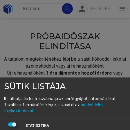
person
search
menu
BELÉPÉS
PRÓBAIDŐSZAK
ELINDÍTÁSA
A tartalom megtekintéséhez lépj be a saját fiókoddal, iskolai
azonosítóddal vagy új felhasználóként.
Új felhasználóként
1 óra díjmentes hozzáférésre
vagy
jogosult.
SÜTIK LISTÁJA
A próbaidőszak elindításához,
jelentkezz
be meglévő
fiókoddal,
vagy hozz létre új fiókot.
Itt láthatja és testreszabhatja az önről gyűjtött információkat.
További információért kérjük, olvasd el az
adatvédelmi
A regisztráció után a
próbaidőszak
automatikusan
elindul.
tájékoztatónkat
.
BELÉPÉS SAJÁT FIÓKKAL
STATISZTIKA