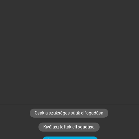
Jelöld meg a számodra fontos részeket, és
készíts
saját
jegyzeteket!
Egyéni előfizetéssel további
MeRSZ+ funkciókat
és
tartalmakat is elérhetsz.
Csak a szükséges sütik elfogadása
SZERZŐKNEK
CÉGEKNEK
KÖNYVTÁROSOKNAK
Kiválasztottak elfogadása
SZERKESZTÉSI ÉS LEKTORÁLÁSI ALAPELVEK