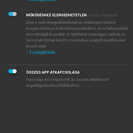
Kérek értesítést az Akadémiai Kiadó Zrt. újdonságairól,
akcióiról.
MŰKÖDÉSHEZ ELENGEDHETETLEN
(mindig szükséges)
Az
Adatkezelési tájékoztatóban
foglaltakat tudomásul
veszem és elfogadom.
Ezek a sütik elengedhetetlenek az oldalunkon történő
Az
Általános vásárlási feltételeket
, valamint a
szotar.net
és a
böngészéshez,a funkciók használatához, és a felhasználók
mersz.hu
oldalak licencszerződéseiben foglaltakat
nem tilthatják le azokat. A feltétlenül szükséges sütik közé
tudomásul veszem és elfogadom.
tartoznak többek között a személyre szabott beállításokat
kezelő sütik.
↓
3
szolgáltatás
KIPRÓBÁLOM
ÖSSZES APP ÁTKAPCSOLÁSA
Használja ezt a kapcsolót az összes alkalmazás
engedélyezéséhez/letiltásához.
MIÉRT ÉRDEMES A MERSZ ONLINE
OKOSKÖNYVTÁRAT HASZNÁLNI?