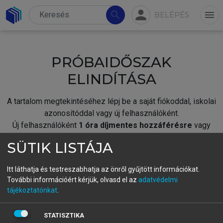
person
search
menu
BELÉPÉS
PRÓBAIDŐSZAK
ELINDÍTÁSA
A tartalom megtekintéséhez lépj be a saját fiókoddal, iskolai
azonosítóddal vagy új felhasználóként.
Új felhasználóként
1 óra díjmentes hozzáférésre
vagy
jogosult.
SÜTIK LISTÁJA
A próbaidőszak elindításához,
jelentkezz
be meglévő
fiókoddal,
vagy hozz létre új fiókot.
Itt láthatja és testreszabhatja az önről gyűjtött információkat.
További információért kérjük, olvasd el az
adatvédelmi
A regisztráció után a
próbaidőszak
automatikusan
elindul.
tájékoztatónkat
.
BELÉPÉS SAJÁT FIÓKKAL
STATISZTIKA