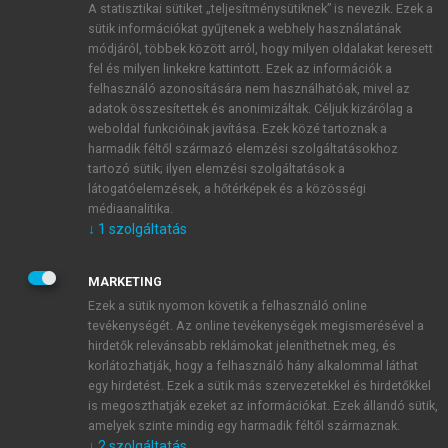
A statisztikai sütiket „teljesítménysütiknek” is nevezik. Ezek a
sütik információkat gyűjtenek a webhely használatának
módjáról, többek között arról, hogy milyen oldalakat keresett
ÚJ FIÓK LÉTREHOZÁSA
fel és milyen linkekre kattintott. Ezek az információk a
1 óra díjmentes hozzáférés
felhasználó azonosítására nem használhatóak, mivel az
adatok összesítettek és anonimizáltak. Céljuk kizárólag a
weboldal funkcióinak javítása. Ezek közé tartoznak a
E-MAIL-CÍM
harmadik féltől származó elemzési szolgáltatásokhoz
tartozó sütik; ilyen elemzési szolgáltatások a
látogatóelemzések, a hőtérképek és a közösségi
NÉV
médiaanalitika.
↓
1
szolgáltatás
JELSZÓ
MARKETING
Ezek a sütik nyomon követik a felhasználó online
tevékenységét. Az online tevékenységek megismerésével a
JELSZÓ ÚJRA
hirdetők relevánsabb reklámokat jeleníthetnek meg, és
korlátozhatják, hogy a felhasználó hány alkalommal láthat
egy hirdetést. Ezek a sütik más szervezetekkel és hirdetőkkel
is megoszthatják ezeket az információkat. Ezek állandó sütik,
Kérek értesítést a MeRSZ újdonságairól, akcióiról.
amelyek szinte mindig egy harmadik féltől származnak.
↓
2
szolgáltatás