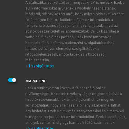
A statisztikai sütiket „teljesítménysütiknek” is nevezik. Ezek a
sütik információkat gyűjtenek a webhely használatának
módjáról, többek között arról, hogy milyen oldalakat keresett
ÚJ FIÓK LÉTREHOZÁSA
fel és milyen linkekre kattintott. Ezek az információk a
1 óra díjmentes hozzáférés
felhasználó azonosítására nem használhatóak, mivel az
adatok összesítettek és anonimizáltak. Céljuk kizárólag a
weboldal funkcióinak javítása. Ezek közé tartoznak a
E-MAIL-CÍM
harmadik féltől származó elemzési szolgáltatásokhoz
tartozó sütik; ilyen elemzési szolgáltatások a
látogatóelemzések, a hőtérképek és a közösségi
NÉV
médiaanalitika.
↓
1
szolgáltatás
JELSZÓ
MARKETING
Ezek a sütik nyomon követik a felhasználó online
tevékenységét. Az online tevékenységek megismerésével a
JELSZÓ ÚJRA
hirdetők relevánsabb reklámokat jeleníthetnek meg, és
korlátozhatják, hogy a felhasználó hány alkalommal láthat
egy hirdetést. Ezek a sütik más szervezetekkel és hirdetőkkel
is megoszthatják ezeket az információkat. Ezek állandó sütik,
Kérek értesítést a MeRSZ újdonságairól, akcióiról.
amelyek szinte mindig egy harmadik féltől származnak.
↓
2
szolgáltatás