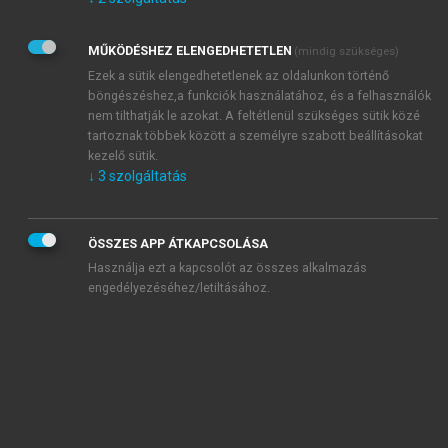
Kérek értesítést az Akadémiai Kiadó Zrt. újdonságairól,
akcióiról.
MŰKÖDÉSHEZ ELENGEDHETETLEN
(mindig szükséges)
Az
Adatkezelési tájékoztatóban
foglaltakat tudomásul
veszem és elfogadom.
Ezek a sütik elengedhetetlenek az oldalunkon történő
Az
Általános vásárlási feltételeket
, valamint a
szotar.net
és a
böngészéshez,a funkciók használatához, és a felhasználók
mersz.hu
oldalak licencszerződéseiben foglaltakat
nem tilthatják le azokat. A feltétlenül szükséges sütik közé
tudomásul veszem és elfogadom.
tartoznak többek között a személyre szabott beállításokat
kezelő sütik.
↓
3
szolgáltatás
KIPRÓBÁLOM
ÖSSZES APP ÁTKAPCSOLÁSA
Használja ezt a kapcsolót az összes alkalmazás
engedélyezéséhez/letiltásához.
MIÉRT ÉRDEMES A MERSZ ONLINE
OKOSKÖNYVTÁRAT HASZNÁLNI?