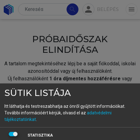
person
search
menu
BELÉPÉS
PRÓBAIDŐSZAK
ELINDÍTÁSA
A tartalom megtekintéséhez lépj be a saját fiókoddal, iskolai
azonosítóddal vagy új felhasználóként.
Új felhasználóként
1 óra díjmentes hozzáférésre
vagy
jogosult.
SÜTIK LISTÁJA
A próbaidőszak elindításához,
jelentkezz
be meglévő
fiókoddal,
vagy hozz létre új fiókot.
Itt láthatja és testreszabhatja az önről gyűjtött információkat.
További információért kérjük, olvasd el az
adatvédelmi
A regisztráció után a
próbaidőszak
automatikusan
elindul.
tájékoztatónkat
.
BELÉPÉS SAJÁT FIÓKKAL
STATISZTIKA