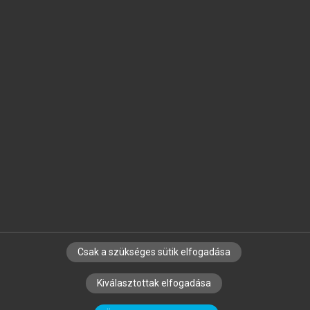
Jelöld meg a számodra fontos részeket, és
készíts
saját
jegyzeteket!
Egyéni előfizetéssel további
MeRSZ+ funkciókat
és
tartalmakat is elérhetsz.
Csak a szükséges sütik elfogadása
SZERZŐKNEK
CÉGEKNEK
KÖNYVTÁROSOKNAK
Kiválasztottak elfogadása
SZERKESZTÉSI ÉS LEKTORÁLÁSI ALAPELVEK