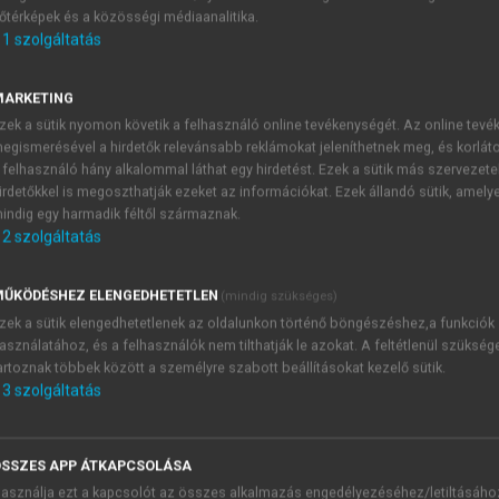
őtérképek és a közösségi médiaanalitika.
E-MAIL-CÍM
1
szolgáltatás
MARKETING
NÉV
zek a sütik nyomon követik a felhasználó online tevékenységét. Az online tev
egismerésével a hirdetők relevánsabb reklámokat jeleníthetnek meg, és korlát
 felhasználó hány alkalommal láthat egy hirdetést. Ezek a sütik más szervezete
JELSZÓ
irdetőkkel is megoszthatják ezeket az információkat. Ezek állandó sütik, amely
indig egy harmadik féltől származnak.
2
szolgáltatás
JELSZÓ ÚJRA
PÉS
ŰKÖDÉSHEZ ELENGEDHETETLEN
(mindig szükséges)
zek a sütik elengedhetetlenek az oldalunkon történő böngészéshez,a funkciók
asználatához, és a felhasználók nem tilthatják le azokat. A feltétlenül szükség
Kérek értesítést a MeRSZ új
artoznak többek között a személyre szabott beállításokat kezelő sütik.
Kérek értesítést az Akadémi
3
szolgáltatás
akcióiról.
 VAGY?
Az
Adatkezelési tájékozta
yi azonosítóval
veszem és elfogadom.
SSZES APP ÁTKAPCSOLÁSA
Az
Általános vásárlási felt
asználja ezt a kapcsolót az összes alkalmazás engedélyezéséhez/letiltásáho