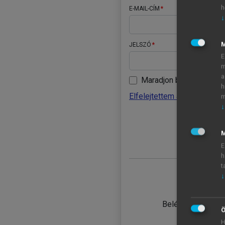
h
E-MAIL-CÍM
↓
JELSZÓ
E
m
a
Maradjon belépve
h
Elfelejtettem a jelszavamat
m
↓
BELÉ
M
E
h
t
↓
TANULÓ
Belépés intézmén
Ö
H