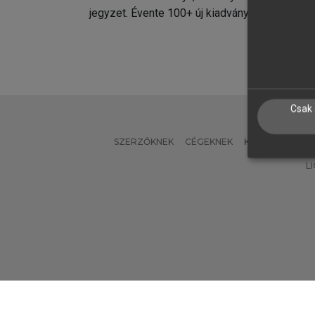
jegyzet. Évente 100+ új kiadvány.
kiadvá
Csak 
SZERZŐKNEK
CÉGEKNEK
KÖNYVTÁROSO
L
Verzió: 2.7.2