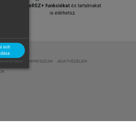
át
MeRSZ+ funkciókat
és tartalmakat
is elérhetsz.
 süti
adása
 IRÁNYELVEK
IMPRESSZUM
ADATVÉDELEM
ered by Klaro!
OK