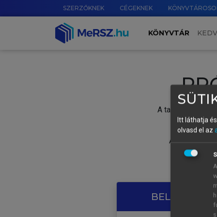
SZERZŐKNEK
CÉGEKNEK
KÖNYVTÁROSO
KÖNYVTÁR
KED
PR
SÜTIK
A tartalom megtek
Itt láthatja 
olvasd el az
A próbaidősza
S
A
w
m
BELÉPÉS SAJ
h
f
s