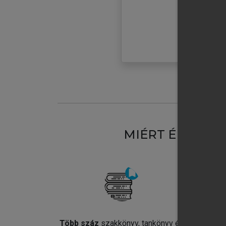
MIÉRT ÉRDEME
Több száz
szakkönyv, tankönyv és
Jel