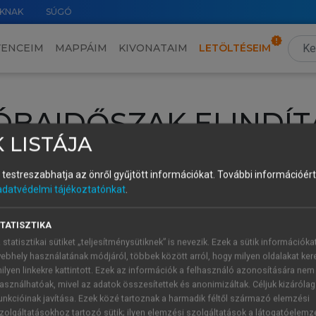
KNAK
SÚGÓ
VENCEIM
MAPPÁIM
KIVONATAIM
LETÖLTÉSEIM
ÓBAIDŐSZAK ELINDÍT
 LISTÁJA
intéséhez lépj be a saját fiókoddal, iskolai azonosítóddal vagy ú
és testreszabhatja az önről gyűjtött információkat.
További információért 
Új felhasználóként
1 óra díjmentes hozzáférésre
vagy jogosult
adatvédelmi tájékoztatónkat
.
k elindításához,
jelentkezz
be meglévő fiókoddal,
vagy hozz lé
A regisztráció után a
próbaidőszak
automatikusan
elindul.
TATISZTIKA
 statisztikai sütiket „teljesítménysütiknek” is nevezik. Ezek a sütik információka
ebhely használatának módjáról, többek között arról, hogy milyen oldalakat kere
ilyen linkekre kattintott. Ezek az információk a felhasználó azonosítására nem
ÚJ FIÓK 
ÁT FIÓKKAL
asználhatóak, mivel az adatok összesítettek és anonimizáltak. Céljuk kizáróla
1 óra díjme
unkcióinak javítása. Ezek közé tartoznak a harmadik féltől származó elemzési
zolgáltatásokhoz tartozó sütik; ilyen elemzési szolgáltatások a látogatóelemz