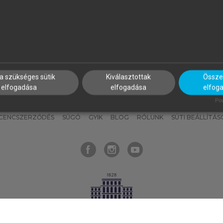
nyokat, hogy bármikor azonnal
részeket, és
készíts
saj
hozzájuk férhess!
jegyzeteket!
a szükséges sütik
Kiválasztottak
Összes
elfogadása
elfogadása
elfog
KNAK
SZERKESZTÉSI ÉS LEKTORÁLÁSI ALAPELVEK
MI – ÁLTALÁNOS
Pow
ICENCSZERZŐDÉS
SÚGÓ
GYIK
BLOG
RÓLUNK
SÜTI BEÁLLÍTÁS