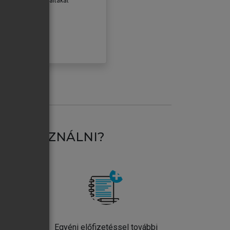
erződéseiben foglaltakat
ogadom.
ÓBÁLOM
AT HASZNÁLNI?
ntos
Egyéni előfizetéssel további