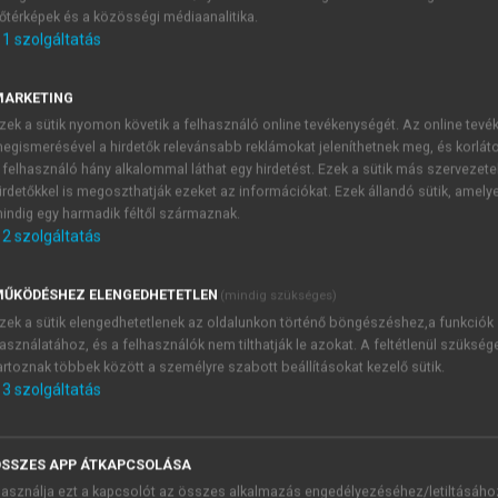
őtérképek és a közösségi médiaanalitika.
E-MAIL-CÍM
1
szolgáltatás
MARKETING
NÉV
zek a sütik nyomon követik a felhasználó online tevékenységét. Az online tev
egismerésével a hirdetők relevánsabb reklámokat jeleníthetnek meg, és korlát
 felhasználó hány alkalommal láthat egy hirdetést. Ezek a sütik más szervezete
JELSZÓ
irdetőkkel is megoszthatják ezeket az információkat. Ezek állandó sütik, amely
indig egy harmadik féltől származnak.
2
szolgáltatás
JELSZÓ ÚJRA
PÉS
ŰKÖDÉSHEZ ELENGEDHETETLEN
(mindig szükséges)
zek a sütik elengedhetetlenek az oldalunkon történő böngészéshez,a funkciók
asználatához, és a felhasználók nem tilthatják le azokat. A feltétlenül szükség
Kérek értesítést a MeRSZ új
artoznak többek között a személyre szabott beállításokat kezelő sütik.
Kérek értesítést az Akadémi
3
szolgáltatás
akcióiról.
 VAGY?
Az
Adatkezelési tájékozta
yi azonosítóval
veszem és elfogadom.
SSZES APP ÁTKAPCSOLÁSA
Az
Általános vásárlási felt
asználja ezt a kapcsolót az összes alkalmazás engedélyezéséhez/letiltásáho