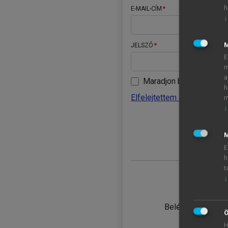
h
E-MAIL-CÍM
↓
JELSZÓ
E
m
a
Maradjon belépve
h
Elfelejtettem a jelszavamat
m
↓
BELÉ
M
E
h
t
↓
TANULÓ
Belépés intézmén
Ö
H