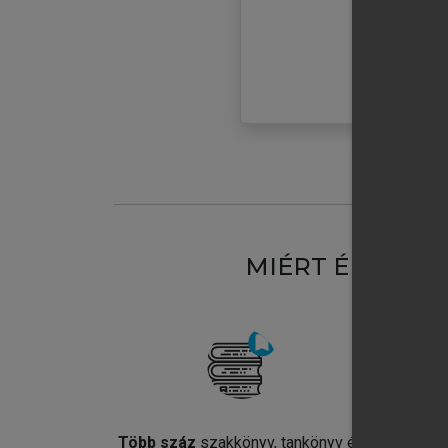
MIÉRT ÉRDEME
Több száz
szakkönyv, tankönyv és
Jel