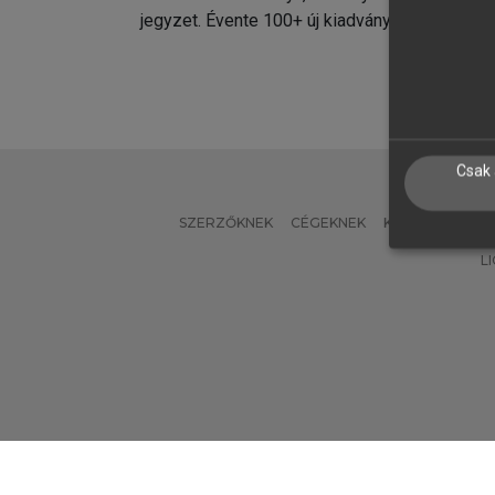
jegyzet. Évente 100+ új kiadvány.
kiadvá
Csak 
SZERZŐKNEK
CÉGEKNEK
KÖNYVTÁROSO
L
Verzió: 2.7.2