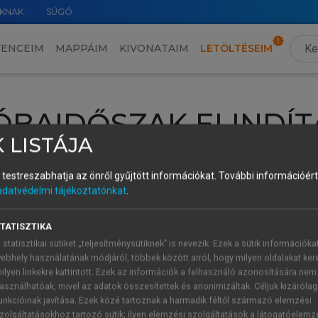
KNAK
SÚGÓ
VENCEIM
MAPPÁIM
KIVONATAIM
LETÖLTÉSEIM
ÓBAIDŐSZAK ELINDÍT
 LISTÁJA
intéséhez lépj be a saját fiókoddal, iskolai azonosítóddal vagy ú
és testreszabhatja az önről gyűjtött információkat.
További információért 
Új felhasználóként
1 óra díjmentes hozzáférésre
vagy jogosult
adatvédelmi tájékoztatónkat
.
k elindításához,
jelentkezz
be meglévő fiókoddal,
vagy hozz lé
A regisztráció után a
próbaidőszak
automatikusan
elindul.
TATISZTIKA
 statisztikai sütiket „teljesítménysütiknek” is nevezik. Ezek a sütik információka
ebhely használatának módjáról, többek között arról, hogy milyen oldalakat kere
ilyen linkekre kattintott. Ezek az információk a felhasználó azonosítására nem
ÚJ FIÓK 
ÁT FIÓKKAL
asználhatóak, mivel az adatok összesítettek és anonimizáltak. Céljuk kizáróla
1 óra díjme
unkcióinak javítása. Ezek közé tartoznak a harmadik féltől származó elemzési
zolgáltatásokhoz tartozó sütik; ilyen elemzési szolgáltatások a látogatóelemz