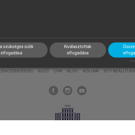
nyokat, hogy bármikor azonnal
részeket, és
készíts
saj
hozzájuk férhess!
jegyzeteket!
a szükséges sütik
Kiválasztottak
Összes
elfogadása
elfogadása
elfog
KNAK
SZERKESZTÉSI ÉS LEKTORÁLÁSI ALAPELVEK
MI – ÁLTALÁNOS
Pow
ICENCSZERZŐDÉS
SÚGÓ
GYIK
BLOG
RÓLUNK
SÜTI BEÁLLÍTÁS