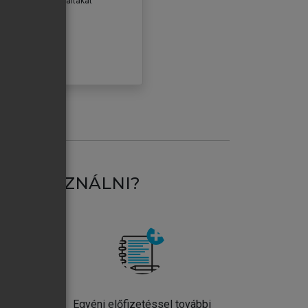
erződéseiben foglaltakat
ogadom.
ÓBÁLOM
AT HASZNÁLNI?
ntos
Egyéni előfizetéssel további