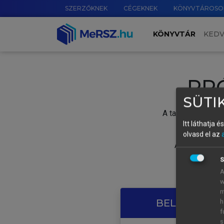
SZERZŐKNEK
CÉGEKNEK
KÖNYVTÁROSO
KÖNYVTÁR
KED
PR
SÜTIK
A tartalom megtek
Itt láthatja 
olvasd el az
A próbaidősza
S
A
w
m
BELÉPÉS SAJ
h
f
s