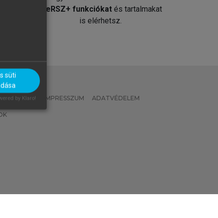
át
MeRSZ+ funkciókat
és tartalmakat
is elérhetsz.
 süti
adása
 IRÁNYELVEK
IMPRESSZUM
ADATVÉDELEM
ered by Klaro!
OK