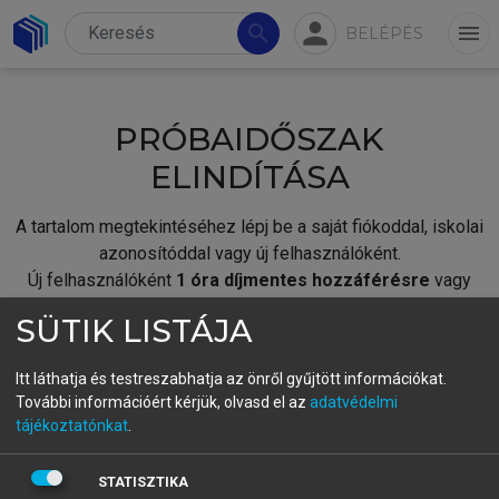
person
search
menu
BELÉPÉS
PRÓBAIDŐSZAK
ELINDÍTÁSA
A tartalom megtekintéséhez lépj be a saját fiókoddal, iskolai
azonosítóddal vagy új felhasználóként.
Új felhasználóként
1 óra díjmentes hozzáférésre
vagy
jogosult.
SÜTIK LISTÁJA
A próbaidőszak elindításához,
jelentkezz
be meglévő
fiókoddal,
vagy hozz létre új fiókot.
Itt láthatja és testreszabhatja az önről gyűjtött információkat.
További információért kérjük, olvasd el az
adatvédelmi
A regisztráció után a
próbaidőszak
automatikusan
elindul.
tájékoztatónkat
.
BELÉPÉS SAJÁT FIÓKKAL
STATISZTIKA