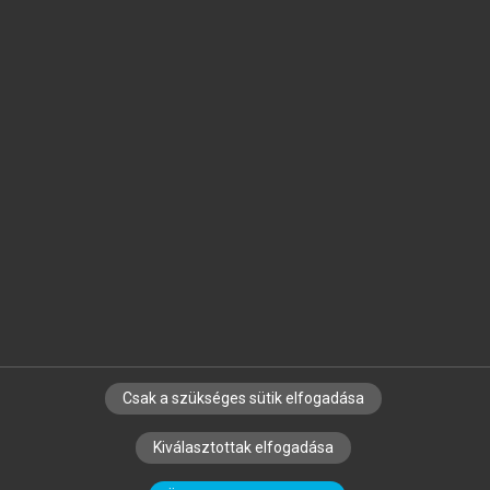
Jelöld meg a számodra fontos részeket, és
készíts
saját
jegyzeteket!
Egyéni előfizetéssel további
MeRSZ+ funkciókat
és
tartalmakat is elérhetsz.
Csak a szükséges sütik elfogadása
SZERZŐKNEK
CÉGEKNEK
KÖNYVTÁROSOKNAK
Kiválasztottak elfogadása
SZERKESZTÉSI ÉS LEKTORÁLÁSI ALAPELVEK