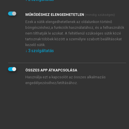
Kérek értesítést az Akadémiai Kiadó Zrt. újdonságairól,
akcióiról.
MŰKÖDÉSHEZ ELENGEDHETETLEN
(mindig szükséges)
Az
Adatkezelési tájékoztatóban
foglaltakat tudomásul
veszem és elfogadom.
Ezek a sütik elengedhetetlenek az oldalunkon történő
Az
Általános vásárlási feltételeket
, valamint a
szotar.net
és a
böngészéshez,a funkciók használatához, és a felhasználók
mersz.hu
oldalak licencszerződéseiben foglaltakat
nem tilthatják le azokat. A feltétlenül szükséges sütik közé
tudomásul veszem és elfogadom.
tartoznak többek között a személyre szabott beállításokat
kezelő sütik.
↓
3
szolgáltatás
KIPRÓBÁLOM
ÖSSZES APP ÁTKAPCSOLÁSA
Használja ezt a kapcsolót az összes alkalmazás
engedélyezéséhez/letiltásához.
MIÉRT ÉRDEMES A MERSZ ONLINE
OKOSKÖNYVTÁRAT HASZNÁLNI?