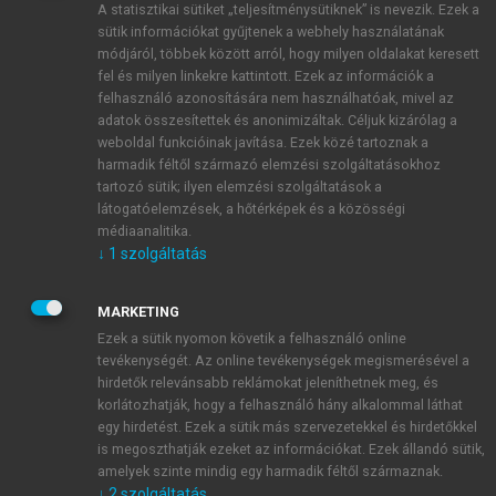
A statisztikai sütiket „teljesítménysütiknek” is nevezik. Ezek a
sütik információkat gyűjtenek a webhely használatának
módjáról, többek között arról, hogy milyen oldalakat keresett
ÚJ FIÓK LÉTREHOZÁSA
fel és milyen linkekre kattintott. Ezek az információk a
1 óra díjmentes hozzáférés
felhasználó azonosítására nem használhatóak, mivel az
adatok összesítettek és anonimizáltak. Céljuk kizárólag a
weboldal funkcióinak javítása. Ezek közé tartoznak a
E-MAIL-CÍM
harmadik féltől származó elemzési szolgáltatásokhoz
tartozó sütik; ilyen elemzési szolgáltatások a
látogatóelemzések, a hőtérképek és a közösségi
NÉV
médiaanalitika.
↓
1
szolgáltatás
JELSZÓ
MARKETING
Ezek a sütik nyomon követik a felhasználó online
tevékenységét. Az online tevékenységek megismerésével a
JELSZÓ ÚJRA
hirdetők relevánsabb reklámokat jeleníthetnek meg, és
korlátozhatják, hogy a felhasználó hány alkalommal láthat
egy hirdetést. Ezek a sütik más szervezetekkel és hirdetőkkel
is megoszthatják ezeket az információkat. Ezek állandó sütik,
Kérek értesítést a MeRSZ újdonságairól, akcióiról.
amelyek szinte mindig egy harmadik féltől származnak.
↓
2
szolgáltatás