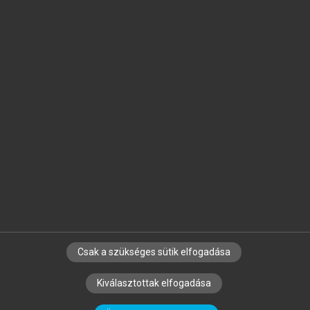
Jelöld meg a számodra fontos részeket, és
készíts
saját
jegyzeteket!
Egyéni előfizetéssel további
MeRSZ+ funkciókat
és
tartalmakat is elérhetsz.
Csak a szükséges sütik elfogadása
SZERZŐKNEK
CÉGEKNEK
KÖNYVTÁROSOKNAK
Kiválasztottak elfogadása
SZERKESZTÉSI ÉS LEKTORÁLÁSI ALAPELVEK