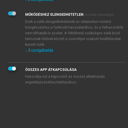
Kérek értesítést az Akadémiai Kiadó Zrt. újdonságairól,
akcióiról.
MŰKÖDÉSHEZ ELENGEDHETETLEN
(mindig szükséges)
Az
Adatkezelési tájékoztatóban
foglaltakat tudomásul
veszem és elfogadom.
Ezek a sütik elengedhetetlenek az oldalunkon történő
Az
Általános vásárlási feltételeket
, valamint a
szotar.net
és a
böngészéshez,a funkciók használatához, és a felhasználók
mersz.hu
oldalak licencszerződéseiben foglaltakat
nem tilthatják le azokat. A feltétlenül szükséges sütik közé
tudomásul veszem és elfogadom.
tartoznak többek között a személyre szabott beállításokat
kezelő sütik.
↓
3
szolgáltatás
KIPRÓBÁLOM
ÖSSZES APP ÁTKAPCSOLÁSA
Használja ezt a kapcsolót az összes alkalmazás
engedélyezéséhez/letiltásához.
MIÉRT ÉRDEMES A MERSZ ONLINE
OKOSKÖNYVTÁRAT HASZNÁLNI?