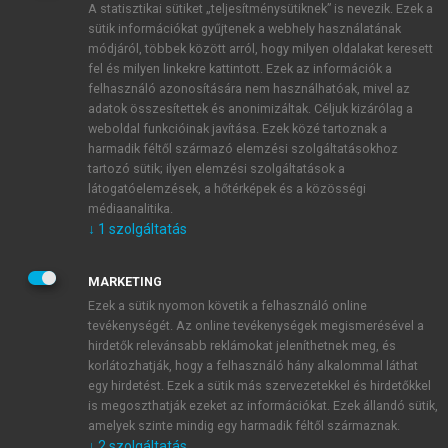
A statisztikai sütiket „teljesítménysütiknek” is nevezik. Ezek a
sütik információkat gyűjtenek a webhely használatának
módjáról, többek között arról, hogy milyen oldalakat keresett
ÚJ FIÓK LÉTREHOZÁSA
fel és milyen linkekre kattintott. Ezek az információk a
1 óra díjmentes hozzáférés
felhasználó azonosítására nem használhatóak, mivel az
adatok összesítettek és anonimizáltak. Céljuk kizárólag a
weboldal funkcióinak javítása. Ezek közé tartoznak a
E-MAIL-CÍM
harmadik féltől származó elemzési szolgáltatásokhoz
tartozó sütik; ilyen elemzési szolgáltatások a
látogatóelemzések, a hőtérképek és a közösségi
NÉV
médiaanalitika.
↓
1
szolgáltatás
JELSZÓ
MARKETING
Ezek a sütik nyomon követik a felhasználó online
tevékenységét. Az online tevékenységek megismerésével a
JELSZÓ ÚJRA
hirdetők relevánsabb reklámokat jeleníthetnek meg, és
korlátozhatják, hogy a felhasználó hány alkalommal láthat
egy hirdetést. Ezek a sütik más szervezetekkel és hirdetőkkel
is megoszthatják ezeket az információkat. Ezek állandó sütik,
Kérek értesítést a MeRSZ újdonságairól, akcióiról.
amelyek szinte mindig egy harmadik féltől származnak.
↓
2
szolgáltatás