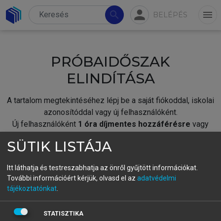
person
search
menu
BELÉPÉS
PRÓBAIDŐSZAK
ELINDÍTÁSA
A tartalom megtekintéséhez lépj be a saját fiókoddal, iskolai
azonosítóddal vagy új felhasználóként.
Új felhasználóként
1 óra díjmentes hozzáférésre
vagy
jogosult.
SÜTIK LISTÁJA
A próbaidőszak elindításához,
jelentkezz
be meglévő
fiókoddal,
vagy hozz létre új fiókot.
Itt láthatja és testreszabhatja az önről gyűjtött információkat.
További információért kérjük, olvasd el az
adatvédelmi
A regisztráció után a
próbaidőszak
automatikusan
elindul.
tájékoztatónkat
.
BELÉPÉS SAJÁT FIÓKKAL
STATISZTIKA