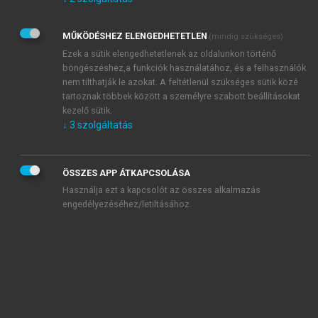
Kérek értesítést az Akadémiai Kiadó Zrt. újdonságairól,
akcióiról.
MŰKÖDÉSHEZ ELENGEDHETETLEN
(mindig szükséges)
Az
Adatkezelési tájékoztatóban
foglaltakat tudomásul
veszem és elfogadom.
Ezek a sütik elengedhetetlenek az oldalunkon történő
Az
Általános vásárlási feltételeket
, valamint a
szotar.net
és a
böngészéshez,a funkciók használatához, és a felhasználók
mersz.hu
oldalak licencszerződéseiben foglaltakat
nem tilthatják le azokat. A feltétlenül szükséges sütik közé
tudomásul veszem és elfogadom.
tartoznak többek között a személyre szabott beállításokat
kezelő sütik.
↓
3
szolgáltatás
KIPRÓBÁLOM
ÖSSZES APP ÁTKAPCSOLÁSA
Használja ezt a kapcsolót az összes alkalmazás
engedélyezéséhez/letiltásához.
MIÉRT ÉRDEMES A MERSZ ONLINE
OKOSKÖNYVTÁRAT HASZNÁLNI?