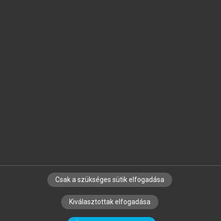
Jelöld meg a számodra fontos részeket, és
készíts
saját
jegyzeteket!
Egyéni előfizetéssel további
MeRSZ+ funkciókat
és
tartalmakat is elérhetsz.
Csak a szükséges sütik elfogadása
SZERZŐKNEK
CÉGEKNEK
KÖNYVTÁROSOKNAK
Kiválasztottak elfogadása
SZERKESZTÉSI ÉS LEKTORÁLÁSI ALAPELVEK