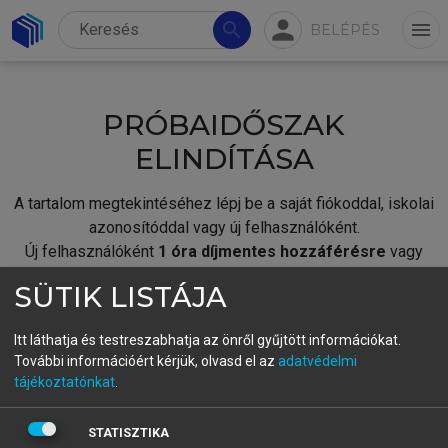
person
search
menu
BELÉPÉS
PRÓBAIDŐSZAK
ELINDÍTÁSA
A tartalom megtekintéséhez lépj be a saját fiókoddal, iskolai
azonosítóddal vagy új felhasználóként.
Új felhasználóként
1 óra díjmentes hozzáférésre
vagy
jogosult.
SÜTIK LISTÁJA
A próbaidőszak elindításához,
jelentkezz
be meglévő
fiókoddal,
vagy hozz létre új fiókot.
Itt láthatja és testreszabhatja az önről gyűjtött információkat.
További információért kérjük, olvasd el az
adatvédelmi
A regisztráció után a
próbaidőszak
automatikusan
elindul.
tájékoztatónkat
.
BELÉPÉS SAJÁT FIÓKKAL
STATISZTIKA