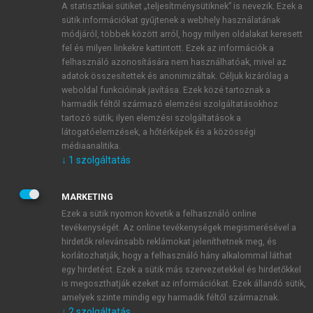
A statisztikai sütiket „teljesítménysütiknek” is nevezik. Ezek a
sütik információkat gyűjtenek a webhely használatának
módjáról, többek között arról, hogy milyen oldalakat keresett
ÚJ FIÓK LÉTREHOZÁSA
fel és milyen linkekre kattintott. Ezek az információk a
1 óra díjmentes hozzáférés
felhasználó azonosítására nem használhatóak, mivel az
adatok összesítettek és anonimizáltak. Céljuk kizárólag a
weboldal funkcióinak javítása. Ezek közé tartoznak a
E-MAIL-CÍM
harmadik féltől származó elemzési szolgáltatásokhoz
tartozó sütik; ilyen elemzési szolgáltatások a
látogatóelemzések, a hőtérképek és a közösségi
NÉV
médiaanalitika.
↓
1
szolgáltatás
JELSZÓ
MARKETING
Ezek a sütik nyomon követik a felhasználó online
tevékenységét. Az online tevékenységek megismerésével a
JELSZÓ ÚJRA
hirdetők relevánsabb reklámokat jeleníthetnek meg, és
korlátozhatják, hogy a felhasználó hány alkalommal láthat
egy hirdetést. Ezek a sütik más szervezetekkel és hirdetőkkel
is megoszthatják ezeket az információkat. Ezek állandó sütik,
Kérek értesítést a MeRSZ újdonságairól, akcióiról.
amelyek szinte mindig egy harmadik féltől származnak.
↓
2
szolgáltatás