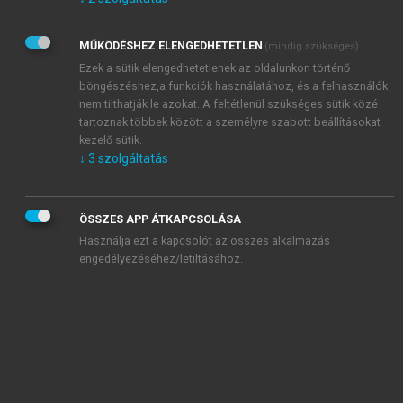
Kérek értesítést az Akadémiai Kiadó Zrt. újdonságairól,
akcióiról.
MŰKÖDÉSHEZ ELENGEDHETETLEN
(mindig szükséges)
Az
Adatkezelési tájékoztatóban
foglaltakat tudomásul
veszem és elfogadom.
Ezek a sütik elengedhetetlenek az oldalunkon történő
Az
Általános vásárlási feltételeket
, valamint a
szotar.net
és a
böngészéshez,a funkciók használatához, és a felhasználók
mersz.hu
oldalak licencszerződéseiben foglaltakat
nem tilthatják le azokat. A feltétlenül szükséges sütik közé
tudomásul veszem és elfogadom.
tartoznak többek között a személyre szabott beállításokat
kezelő sütik.
↓
3
szolgáltatás
KIPRÓBÁLOM
ÖSSZES APP ÁTKAPCSOLÁSA
Használja ezt a kapcsolót az összes alkalmazás
engedélyezéséhez/letiltásához.
MIÉRT ÉRDEMES A MERSZ ONLINE
OKOSKÖNYVTÁRAT HASZNÁLNI?