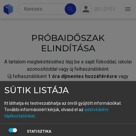
person
search
menu
BELÉPÉS
PRÓBAIDŐSZAK
ELINDÍTÁSA
A tartalom megtekintéséhez lépj be a saját fiókoddal, iskolai
azonosítóddal vagy új felhasználóként.
Új felhasználóként
1 óra díjmentes hozzáférésre
vagy
jogosult.
SÜTIK LISTÁJA
A próbaidőszak elindításához,
jelentkezz
be meglévő
fiókoddal,
vagy hozz létre új fiókot.
Itt láthatja és testreszabhatja az önről gyűjtött információkat.
További információért kérjük, olvasd el az
adatvédelmi
A regisztráció után a
próbaidőszak
automatikusan
elindul.
tájékoztatónkat
.
BELÉPÉS SAJÁT FIÓKKAL
STATISZTIKA