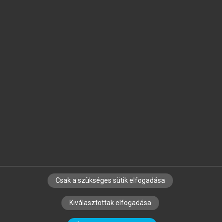
Jelöld meg a számodra fontos részeket, és
készíts
saját
jegyzeteket!
Egyéni előfizetéssel további
MeRSZ+ funkciókat
és
tartalmakat is elérhetsz.
Csak a szükséges sütik elfogadása
SZERZŐKNEK
CÉGEKNEK
KÖNYVTÁROSOKNAK
Kiválasztottak elfogadása
SZERKESZTÉSI ÉS LEKTORÁLÁSI ALAPELVEK