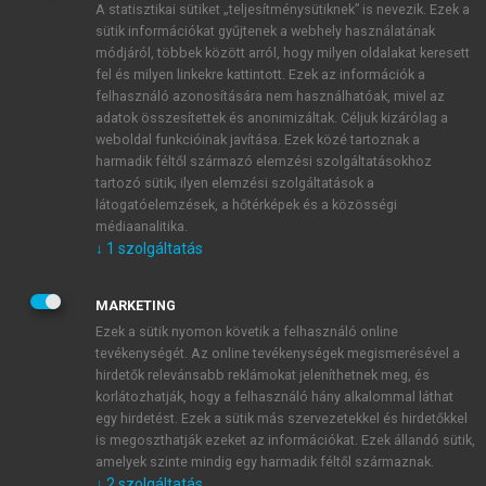
A statisztikai sütiket „teljesítménysütiknek” is nevezik. Ezek a
sütik információkat gyűjtenek a webhely használatának
módjáról, többek között arról, hogy milyen oldalakat keresett
ÚJ FIÓK LÉTREHOZÁSA
fel és milyen linkekre kattintott. Ezek az információk a
1 óra díjmentes hozzáférés
felhasználó azonosítására nem használhatóak, mivel az
adatok összesítettek és anonimizáltak. Céljuk kizárólag a
weboldal funkcióinak javítása. Ezek közé tartoznak a
E-MAIL-CÍM
harmadik féltől származó elemzési szolgáltatásokhoz
tartozó sütik; ilyen elemzési szolgáltatások a
látogatóelemzések, a hőtérképek és a közösségi
NÉV
médiaanalitika.
↓
1
szolgáltatás
JELSZÓ
MARKETING
Ezek a sütik nyomon követik a felhasználó online
tevékenységét. Az online tevékenységek megismerésével a
JELSZÓ ÚJRA
hirdetők relevánsabb reklámokat jeleníthetnek meg, és
korlátozhatják, hogy a felhasználó hány alkalommal láthat
egy hirdetést. Ezek a sütik más szervezetekkel és hirdetőkkel
is megoszthatják ezeket az információkat. Ezek állandó sütik,
Kérek értesítést a MeRSZ újdonságairól, akcióiról.
amelyek szinte mindig egy harmadik féltől származnak.
↓
2
szolgáltatás