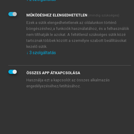
Kérek értesítést az Akadémiai Kiadó Zrt. újdonságairól,
akcióiról.
MŰKÖDÉSHEZ ELENGEDHETETLEN
(mindig szükséges)
Az
Adatkezelési tájékoztatóban
foglaltakat tudomásul
veszem és elfogadom.
Ezek a sütik elengedhetetlenek az oldalunkon történő
Az
Általános vásárlási feltételeket
, valamint a
szotar.net
és a
böngészéshez,a funkciók használatához, és a felhasználók
mersz.hu
oldalak licencszerződéseiben foglaltakat
nem tilthatják le azokat. A feltétlenül szükséges sütik közé
tudomásul veszem és elfogadom.
tartoznak többek között a személyre szabott beállításokat
kezelő sütik.
↓
3
szolgáltatás
KIPRÓBÁLOM
ÖSSZES APP ÁTKAPCSOLÁSA
Használja ezt a kapcsolót az összes alkalmazás
engedélyezéséhez/letiltásához.
MIÉRT ÉRDEMES A MERSZ ONLINE
OKOSKÖNYVTÁRAT HASZNÁLNI?