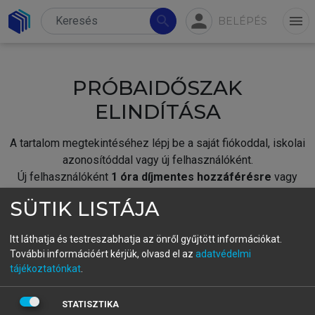
person
search
menu
BELÉPÉS
PRÓBAIDŐSZAK
ELINDÍTÁSA
A tartalom megtekintéséhez lépj be a saját fiókoddal, iskolai
azonosítóddal vagy új felhasználóként.
Új felhasználóként
1 óra díjmentes hozzáférésre
vagy
jogosult.
SÜTIK LISTÁJA
A próbaidőszak elindításához,
jelentkezz
be meglévő
fiókoddal,
vagy hozz létre új fiókot.
Itt láthatja és testreszabhatja az önről gyűjtött információkat.
További információért kérjük, olvasd el az
adatvédelmi
A regisztráció után a
próbaidőszak
automatikusan
elindul.
tájékoztatónkat
.
BELÉPÉS SAJÁT FIÓKKAL
STATISZTIKA