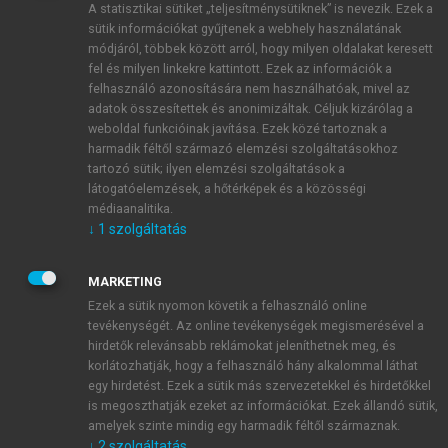
A statisztikai sütiket „teljesítménysütiknek” is nevezik. Ezek a
sütik információkat gyűjtenek a webhely használatának
módjáról, többek között arról, hogy milyen oldalakat keresett
ÚJ FIÓK LÉTREHOZÁSA
fel és milyen linkekre kattintott. Ezek az információk a
1 óra díjmentes hozzáférés
felhasználó azonosítására nem használhatóak, mivel az
adatok összesítettek és anonimizáltak. Céljuk kizárólag a
weboldal funkcióinak javítása. Ezek közé tartoznak a
E-MAIL-CÍM
harmadik féltől származó elemzési szolgáltatásokhoz
tartozó sütik; ilyen elemzési szolgáltatások a
látogatóelemzések, a hőtérképek és a közösségi
NÉV
médiaanalitika.
↓
1
szolgáltatás
JELSZÓ
MARKETING
Ezek a sütik nyomon követik a felhasználó online
tevékenységét. Az online tevékenységek megismerésével a
JELSZÓ ÚJRA
hirdetők relevánsabb reklámokat jeleníthetnek meg, és
korlátozhatják, hogy a felhasználó hány alkalommal láthat
egy hirdetést. Ezek a sütik más szervezetekkel és hirdetőkkel
is megoszthatják ezeket az információkat. Ezek állandó sütik,
Kérek értesítést a MeRSZ újdonságairól, akcióiról.
amelyek szinte mindig egy harmadik féltől származnak.
↓
2
szolgáltatás