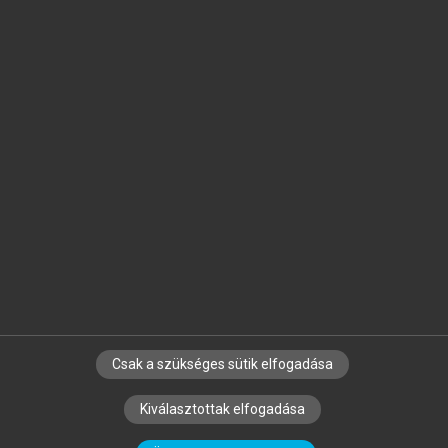
Jelöld meg a számodra fontos részeket, és
készíts
saját
jegyzeteket!
Egyéni előfizetéssel további
MeRSZ+ funkciókat
és
tartalmakat is elérhetsz.
Csak a szükséges sütik elfogadása
SZERZŐKNEK
CÉGEKNEK
KÖNYVTÁROSOKNAK
Kiválasztottak elfogadása
SZERKESZTÉSI ÉS LEKTORÁLÁSI ALAPELVEK