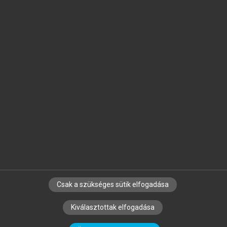
Jelöld meg a számodra fontos részeket, és
készíts
saját
jegyzeteket!
Egyéni előfizetéssel további
MeRSZ+ funkciókat
és
tartalmakat is elérhetsz.
Csak a szükséges sütik elfogadása
SZERZŐKNEK
CÉGEKNEK
KÖNYVTÁROSOKNAK
Kiválasztottak elfogadása
SZERKESZTÉSI ÉS LEKTORÁLÁSI ALAPELVEK