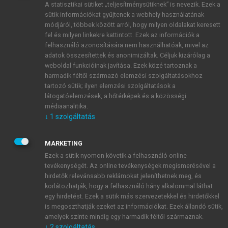
A statisztikai sütiket „teljesítménysütiknek” is nevezik. Ezek a
sütik információkat gyűjtenek a webhely használatának
módjáról, többek között arról, hogy milyen oldalakat keresett
ÚJ FIÓK LÉTREHOZÁSA
fel és milyen linkekre kattintott. Ezek az információk a
1 óra díjmentes hozzáférés
felhasználó azonosítására nem használhatóak, mivel az
adatok összesítettek és anonimizáltak. Céljuk kizárólag a
weboldal funkcióinak javítása. Ezek közé tartoznak a
E-MAIL-CÍM
harmadik féltől származó elemzési szolgáltatásokhoz
tartozó sütik; ilyen elemzési szolgáltatások a
látogatóelemzések, a hőtérképek és a közösségi
NÉV
médiaanalitika.
↓
1
szolgáltatás
JELSZÓ
MARKETING
Ezek a sütik nyomon követik a felhasználó online
tevékenységét. Az online tevékenységek megismerésével a
JELSZÓ ÚJRA
hirdetők relevánsabb reklámokat jeleníthetnek meg, és
korlátozhatják, hogy a felhasználó hány alkalommal láthat
egy hirdetést. Ezek a sütik más szervezetekkel és hirdetőkkel
is megoszthatják ezeket az információkat. Ezek állandó sütik,
Kérek értesítést a MeRSZ újdonságairól, akcióiról.
amelyek szinte mindig egy harmadik féltől származnak.
↓
2
szolgáltatás