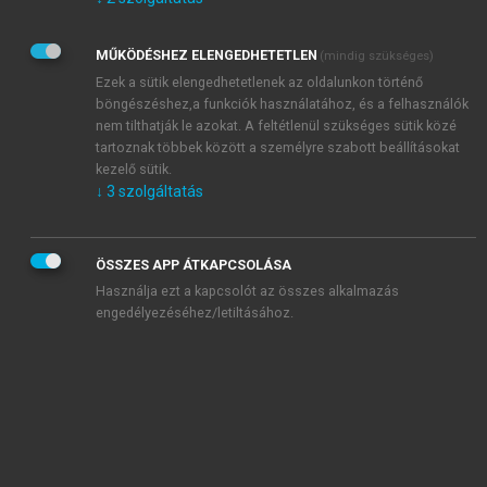
Kérek értesítést az Akadémiai Kiadó Zrt. újdonságairól,
akcióiról.
MŰKÖDÉSHEZ ELENGEDHETETLEN
(mindig szükséges)
Az
Adatkezelési tájékoztatóban
foglaltakat tudomásul
veszem és elfogadom.
Ezek a sütik elengedhetetlenek az oldalunkon történő
Az
Általános vásárlási feltételeket
, valamint a
szotar.net
és a
böngészéshez,a funkciók használatához, és a felhasználók
mersz.hu
oldalak licencszerződéseiben foglaltakat
nem tilthatják le azokat. A feltétlenül szükséges sütik közé
tudomásul veszem és elfogadom.
tartoznak többek között a személyre szabott beállításokat
kezelő sütik.
↓
3
szolgáltatás
KIPRÓBÁLOM
ÖSSZES APP ÁTKAPCSOLÁSA
Használja ezt a kapcsolót az összes alkalmazás
engedélyezéséhez/letiltásához.
MIÉRT ÉRDEMES A MERSZ ONLINE
OKOSKÖNYVTÁRAT HASZNÁLNI?