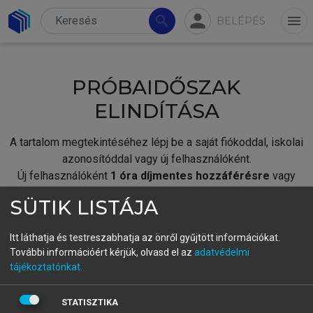
person
search
menu
BELÉPÉS
PRÓBAIDŐSZAK
ELINDÍTÁSA
A tartalom megtekintéséhez lépj be a saját fiókoddal, iskolai
azonosítóddal vagy új felhasználóként.
Új felhasználóként
1 óra díjmentes hozzáférésre
vagy
jogosult.
SÜTIK LISTÁJA
A próbaidőszak elindításához,
jelentkezz
be meglévő
fiókoddal,
vagy hozz létre új fiókot.
Itt láthatja és testreszabhatja az önről gyűjtött információkat.
További információért kérjük, olvasd el az
adatvédelmi
A regisztráció után a
próbaidőszak
automatikusan
elindul.
tájékoztatónkat
.
BELÉPÉS SAJÁT FIÓKKAL
STATISZTIKA