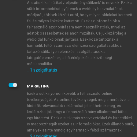
A statisztikai sütiket „teljesítménysütiknek” is nevezik. Ezek a
sütik információkat gyűjtenek a webhely használatának
módjáról, többek között arról, hogy milyen oldalakat keresett
ÚJ FIÓK LÉTREHOZÁSA
fel és milyen linkekre kattintott. Ezek az információk a
1 óra díjmentes hozzáférés
felhasználó azonosítására nem használhatóak, mivel az
adatok összesítettek és anonimizáltak. Céljuk kizárólag a
weboldal funkcióinak javítása. Ezek közé tartoznak a
E-MAIL-CÍM
harmadik féltől származó elemzési szolgáltatásokhoz
tartozó sütik; ilyen elemzési szolgáltatások a
látogatóelemzések, a hőtérképek és a közösségi
NÉV
médiaanalitika.
↓
1
szolgáltatás
JELSZÓ
MARKETING
Ezek a sütik nyomon követik a felhasználó online
tevékenységét. Az online tevékenységek megismerésével a
JELSZÓ ÚJRA
hirdetők relevánsabb reklámokat jeleníthetnek meg, és
korlátozhatják, hogy a felhasználó hány alkalommal láthat
egy hirdetést. Ezek a sütik más szervezetekkel és hirdetőkkel
is megoszthatják ezeket az információkat. Ezek állandó sütik,
Kérek értesítést a MeRSZ újdonságairól, akcióiról.
amelyek szinte mindig egy harmadik féltől származnak.
↓
2
szolgáltatás