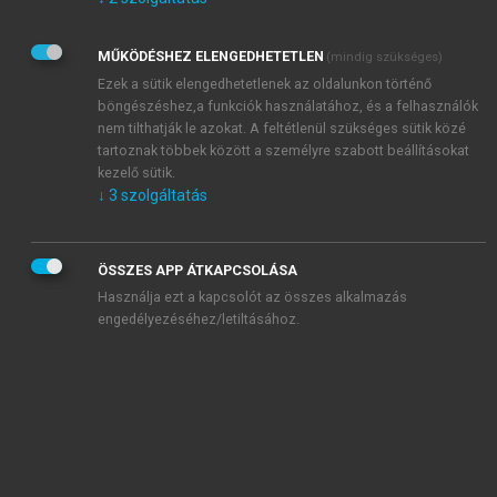
Kérek értesítést az Akadémiai Kiadó Zrt. újdonságairól,
akcióiról.
MŰKÖDÉSHEZ ELENGEDHETETLEN
(mindig szükséges)
Az
Adatkezelési tájékoztatóban
foglaltakat tudomásul
veszem és elfogadom.
Ezek a sütik elengedhetetlenek az oldalunkon történő
Az
Általános vásárlási feltételeket
, valamint a
szotar.net
és a
böngészéshez,a funkciók használatához, és a felhasználók
mersz.hu
oldalak licencszerződéseiben foglaltakat
nem tilthatják le azokat. A feltétlenül szükséges sütik közé
tudomásul veszem és elfogadom.
tartoznak többek között a személyre szabott beállításokat
kezelő sütik.
↓
3
szolgáltatás
KIPRÓBÁLOM
ÖSSZES APP ÁTKAPCSOLÁSA
Használja ezt a kapcsolót az összes alkalmazás
engedélyezéséhez/letiltásához.
MIÉRT ÉRDEMES A MERSZ ONLINE
OKOSKÖNYVTÁRAT HASZNÁLNI?