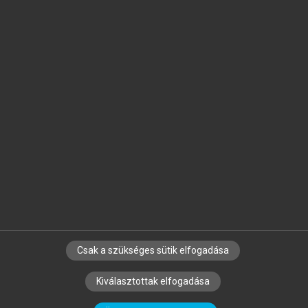
Jelöld meg a számodra fontos részeket, és
készíts
saját
jegyzeteket!
Egyéni előfizetéssel további
MeRSZ+ funkciókat
és
tartalmakat is elérhetsz.
Csak a szükséges sütik elfogadása
SZERZŐKNEK
CÉGEKNEK
KÖNYVTÁROSOKNAK
Kiválasztottak elfogadása
SZERKESZTÉSI ÉS LEKTORÁLÁSI ALAPELVEK