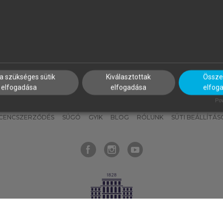
nyokat, hogy bármikor azonnal
részeket, és
készíts
saj
hozzájuk férhess!
jegyzeteket!
a szükséges sütik
Kiválasztottak
Összes
elfogadása
elfogadása
elfog
KNAK
SZERKESZTÉSI ÉS LEKTORÁLÁSI ALAPELVEK
MI – ÁLTALÁNOS
Pow
ICENCSZERZŐDÉS
SÚGÓ
GYIK
BLOG
RÓLUNK
SÜTI BEÁLLÍTÁS