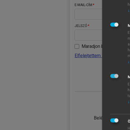
h
E-MAIL-CÍM
↓
JELSZÓ
E
m
a
Maradjon belépve
h
Elfelejtettem a jelszavamat
m
↓
BELÉ
M
E
h
t
↓
TANULÓ
Belépés intézmén
Ö
H