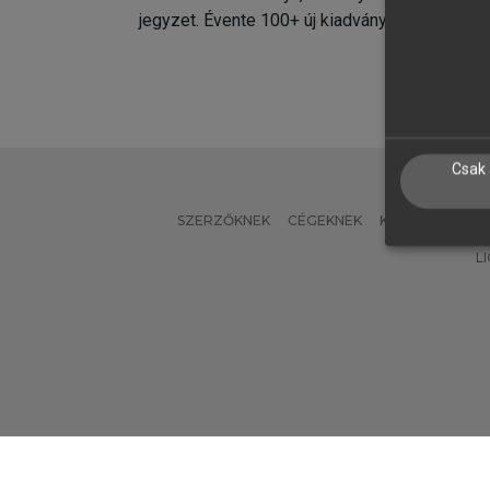
jegyzet. Évente 100+ új kiadvány.
kiadvá
Csak 
SZERZŐKNEK
CÉGEKNEK
KÖNYVTÁROSO
L
Verzió: 2.7.2