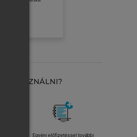
erződéseiben foglaltakat
ogadom.
ÓBÁLOM
AT HASZNÁLNI?
ntos
Egyéni előfizetéssel további