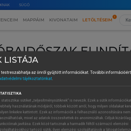
KNAK
SÚGÓ
VENCEIM
MAPPÁIM
KIVONATAIM
LETÖLTÉSEIM
ÓBAIDŐSZAK ELINDÍT
 LISTÁJA
intéséhez lépj be a saját fiókoddal, iskolai azonosítóddal vagy ú
és testreszabhatja az önről gyűjtött információkat.
További információért 
Új felhasználóként
1 óra díjmentes hozzáférésre
vagy jogosult
adatvédelmi tájékoztatónkat
.
k elindításához,
jelentkezz
be meglévő fiókoddal,
vagy hozz lé
A regisztráció után a
próbaidőszak
automatikusan
elindul.
TATISZTIKA
 statisztikai sütiket „teljesítménysütiknek” is nevezik. Ezek a sütik információka
ebhely használatának módjáról, többek között arról, hogy milyen oldalakat kere
ilyen linkekre kattintott. Ezek az információk a felhasználó azonosítására nem
ÚJ FIÓK 
ÁT FIÓKKAL
asználhatóak, mivel az adatok összesítettek és anonimizáltak. Céljuk kizáróla
1 óra díjme
unkcióinak javítása. Ezek közé tartoznak a harmadik féltől származó elemzési
zolgáltatásokhoz tartozó sütik; ilyen elemzési szolgáltatások a látogatóelemz