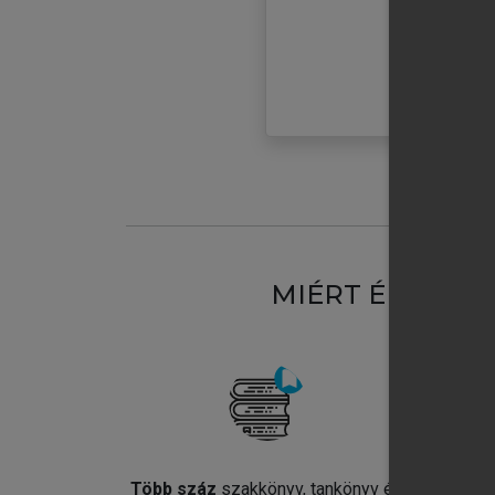
MIÉRT ÉRDEME
Több száz
szakkönyv, tankönyv és
Jel