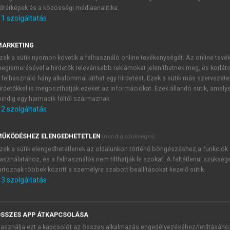
őtérképek és a közösségi médiaanalitika.
E-MAIL-CÍM
1
szolgáltatás
MARKETING
NÉV
zek a sütik nyomon követik a felhasználó online tevékenységét. Az online tev
egismerésével a hirdetők relevánsabb reklámokat jeleníthetnek meg, és korlát
 felhasználó hány alkalommal láthat egy hirdetést. Ezek a sütik más szervezete
JELSZÓ
irdetőkkel is megoszthatják ezeket az információkat. Ezek állandó sütik, amely
indig egy harmadik féltől származnak.
2
szolgáltatás
JELSZÓ ÚJRA
PÉS
ŰKÖDÉSHEZ ELENGEDHETETLEN
(mindig szükséges)
zek a sütik elengedhetetlenek az oldalunkon történő böngészéshez,a funkciók
asználatához, és a felhasználók nem tilthatják le azokat. A feltétlenül szükség
Kérek értesítést a MeRSZ új
artoznak többek között a személyre szabott beállításokat kezelő sütik.
Kérek értesítést az Akadémi
3
szolgáltatás
akcióiról.
 VAGY?
Az
Adatkezelési tájékozta
yi azonosítóval
veszem és elfogadom.
SSZES APP ÁTKAPCSOLÁSA
Az
Általános vásárlási felt
asználja ezt a kapcsolót az összes alkalmazás engedélyezéséhez/letiltásáho