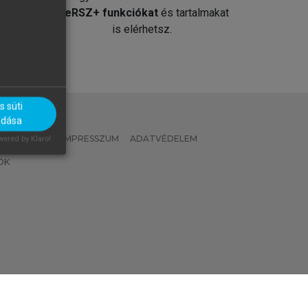
át
MeRSZ+ funkciókat
és tartalmakat
is elérhetsz.
 süti
adása
 IRÁNYELVEK
IMPRESSZUM
ADATVÉDELEM
ered by Klaro!
OK