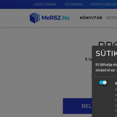
SZERZŐKNEK
CÉGEKNEK
KÖNYVTÁROSO
KÖNYVTÁR
KED
PR
SÜTIK
A tartalom megtek
Itt láthatja 
olvasd el az
A próbaidősza
S
A
w
m
BELÉPÉS SAJ
h
f
s