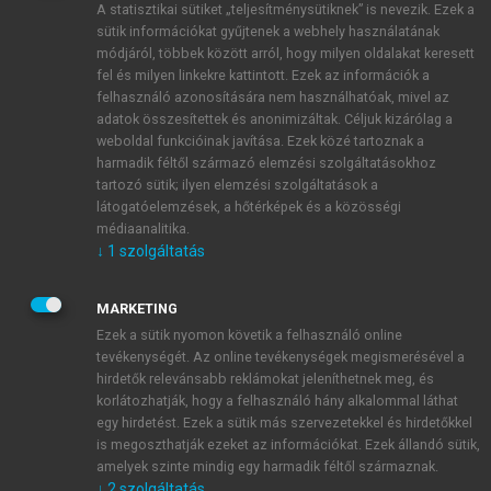
A statisztikai sütiket „teljesítménysütiknek” is nevezik. Ezek a
sütik információkat gyűjtenek a webhely használatának
módjáról, többek között arról, hogy milyen oldalakat keresett
ÚJ FIÓK LÉTREHOZÁSA
fel és milyen linkekre kattintott. Ezek az információk a
1 óra díjmentes hozzáférés
felhasználó azonosítására nem használhatóak, mivel az
adatok összesítettek és anonimizáltak. Céljuk kizárólag a
weboldal funkcióinak javítása. Ezek közé tartoznak a
E-MAIL-CÍM
harmadik féltől származó elemzési szolgáltatásokhoz
tartozó sütik; ilyen elemzési szolgáltatások a
látogatóelemzések, a hőtérképek és a közösségi
NÉV
médiaanalitika.
↓
1
szolgáltatás
JELSZÓ
MARKETING
Ezek a sütik nyomon követik a felhasználó online
tevékenységét. Az online tevékenységek megismerésével a
JELSZÓ ÚJRA
hirdetők relevánsabb reklámokat jeleníthetnek meg, és
korlátozhatják, hogy a felhasználó hány alkalommal láthat
egy hirdetést. Ezek a sütik más szervezetekkel és hirdetőkkel
is megoszthatják ezeket az információkat. Ezek állandó sütik,
Kérek értesítést a MeRSZ újdonságairól, akcióiról.
amelyek szinte mindig egy harmadik féltől származnak.
↓
2
szolgáltatás