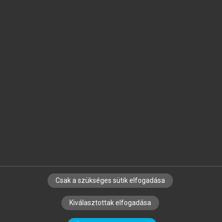
Jelöld meg a számodra fontos részeket, és
készíts
saját
jegyzeteket!
Egyéni előfizetéssel további
MeRSZ+ funkciókat
és
tartalmakat is elérhetsz.
Csak a szükséges sütik elfogadása
SZERZŐKNEK
CÉGEKNEK
KÖNYVTÁROSOKNAK
Kiválasztottak elfogadása
SZERKESZTÉSI ÉS LEKTORÁLÁSI ALAPELVEK