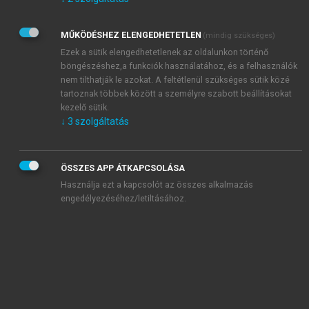
Kérek értesítést az Akadémiai Kiadó Zrt. újdonságairól,
akcióiról.
MŰKÖDÉSHEZ ELENGEDHETETLEN
(mindig szükséges)
Az
Adatkezelési tájékoztatóban
foglaltakat tudomásul
veszem és elfogadom.
Ezek a sütik elengedhetetlenek az oldalunkon történő
Az
Általános vásárlási feltételeket
, valamint a
szotar.net
és a
böngészéshez,a funkciók használatához, és a felhasználók
mersz.hu
oldalak licencszerződéseiben foglaltakat
nem tilthatják le azokat. A feltétlenül szükséges sütik közé
tudomásul veszem és elfogadom.
tartoznak többek között a személyre szabott beállításokat
kezelő sütik.
↓
3
szolgáltatás
KIPRÓBÁLOM
ÖSSZES APP ÁTKAPCSOLÁSA
Használja ezt a kapcsolót az összes alkalmazás
engedélyezéséhez/letiltásához.
MIÉRT ÉRDEMES A MERSZ ONLINE
OKOSKÖNYVTÁRAT HASZNÁLNI?