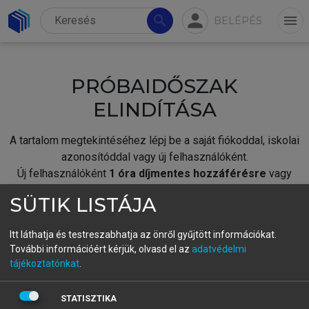
person
search
menu
BELÉPÉS
PRÓBAIDŐSZAK
ELINDÍTÁSA
A tartalom megtekintéséhez lépj be a saját fiókoddal, iskolai
azonosítóddal vagy új felhasználóként.
Új felhasználóként
1 óra díjmentes hozzáférésre
vagy
jogosult.
SÜTIK LISTÁJA
A próbaidőszak elindításához,
jelentkezz
be meglévő
fiókoddal,
vagy hozz létre új fiókot.
Itt láthatja és testreszabhatja az önről gyűjtött információkat.
További információért kérjük, olvasd el az
adatvédelmi
A regisztráció után a
próbaidőszak
automatikusan
elindul.
tájékoztatónkat
.
BELÉPÉS SAJÁT FIÓKKAL
STATISZTIKA