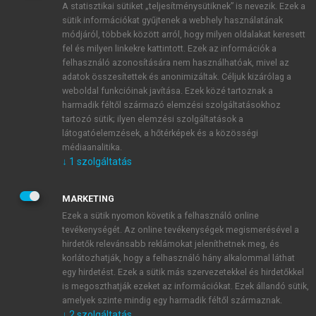
A statisztikai sütiket „teljesítménysütiknek” is nevezik. Ezek a
sütik információkat gyűjtenek a webhely használatának
módjáról, többek között arról, hogy milyen oldalakat keresett
ÚJ FIÓK LÉTREHOZÁSA
fel és milyen linkekre kattintott. Ezek az információk a
1 óra díjmentes hozzáférés
felhasználó azonosítására nem használhatóak, mivel az
adatok összesítettek és anonimizáltak. Céljuk kizárólag a
weboldal funkcióinak javítása. Ezek közé tartoznak a
E-MAIL-CÍM
harmadik féltől származó elemzési szolgáltatásokhoz
tartozó sütik; ilyen elemzési szolgáltatások a
látogatóelemzések, a hőtérképek és a közösségi
NÉV
médiaanalitika.
↓
1
szolgáltatás
JELSZÓ
MARKETING
Ezek a sütik nyomon követik a felhasználó online
tevékenységét. Az online tevékenységek megismerésével a
JELSZÓ ÚJRA
hirdetők relevánsabb reklámokat jeleníthetnek meg, és
korlátozhatják, hogy a felhasználó hány alkalommal láthat
egy hirdetést. Ezek a sütik más szervezetekkel és hirdetőkkel
is megoszthatják ezeket az információkat. Ezek állandó sütik,
Kérek értesítést a MeRSZ újdonságairól, akcióiról.
amelyek szinte mindig egy harmadik féltől származnak.
↓
2
szolgáltatás