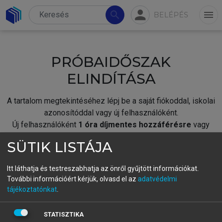
person
search
menu
BELÉPÉS
PRÓBAIDŐSZAK
ELINDÍTÁSA
A tartalom megtekintéséhez lépj be a saját fiókoddal, iskolai
azonosítóddal vagy új felhasználóként.
Új felhasználóként
1 óra díjmentes hozzáférésre
vagy
jogosult.
SÜTIK LISTÁJA
A próbaidőszak elindításához,
jelentkezz
be meglévő
fiókoddal,
vagy hozz létre új fiókot.
Itt láthatja és testreszabhatja az önről gyűjtött információkat.
További információért kérjük, olvasd el az
adatvédelmi
A regisztráció után a
próbaidőszak
automatikusan
elindul.
tájékoztatónkat
.
BELÉPÉS SAJÁT FIÓKKAL
STATISZTIKA