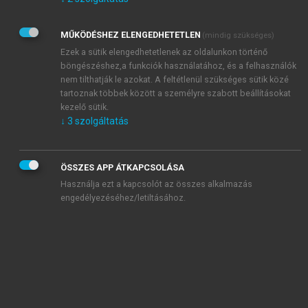
Kérek értesítést az Akadémiai Kiadó Zrt. újdonságairól,
akcióiról.
MŰKÖDÉSHEZ ELENGEDHETETLEN
(mindig szükséges)
Az
Adatkezelési tájékoztatóban
foglaltakat tudomásul
veszem és elfogadom.
Ezek a sütik elengedhetetlenek az oldalunkon történő
Az
Általános vásárlási feltételeket
, valamint a
szotar.net
és a
böngészéshez,a funkciók használatához, és a felhasználók
mersz.hu
oldalak licencszerződéseiben foglaltakat
nem tilthatják le azokat. A feltétlenül szükséges sütik közé
tudomásul veszem és elfogadom.
tartoznak többek között a személyre szabott beállításokat
kezelő sütik.
↓
3
szolgáltatás
KIPRÓBÁLOM
ÖSSZES APP ÁTKAPCSOLÁSA
Használja ezt a kapcsolót az összes alkalmazás
engedélyezéséhez/letiltásához.
MIÉRT ÉRDEMES A MERSZ ONLINE
OKOSKÖNYVTÁRAT HASZNÁLNI?