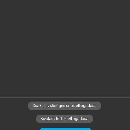
Jelöld meg a számodra fontos részeket, és
készíts
saját
jegyzeteket!
Egyéni előfizetéssel további
MeRSZ+ funkciókat
és
tartalmakat is elérhetsz.
Csak a szükséges sütik elfogadása
SZERZŐKNEK
CÉGEKNEK
KÖNYVTÁROSOKNAK
Kiválasztottak elfogadása
SZERKESZTÉSI ÉS LEKTORÁLÁSI ALAPELVEK