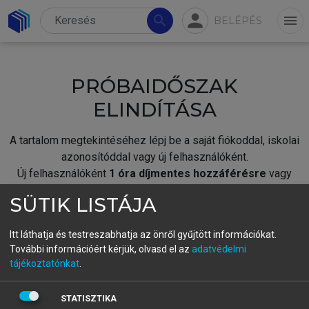
person
search
menu
BELÉPÉS
PRÓBAIDŐSZAK
ELINDÍTÁSA
A tartalom megtekintéséhez lépj be a saját fiókoddal, iskolai
azonosítóddal vagy új felhasználóként.
Új felhasználóként
1 óra díjmentes hozzáférésre
vagy
jogosult.
SÜTIK LISTÁJA
A próbaidőszak elindításához,
jelentkezz
be meglévő
fiókoddal,
vagy hozz létre új fiókot.
Itt láthatja és testreszabhatja az önről gyűjtött információkat.
További információért kérjük, olvasd el az
adatvédelmi
A regisztráció után a
próbaidőszak
automatikusan
elindul.
tájékoztatónkat
.
BELÉPÉS SAJÁT FIÓKKAL
STATISZTIKA