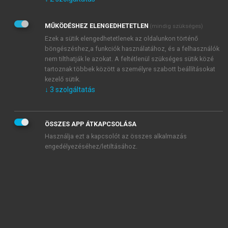
Kérek értesítést az Akadémiai Kiadó Zrt. újdonságairól,
akcióiról.
MŰKÖDÉSHEZ ELENGEDHETETLEN
(mindig szükséges)
Az
Adatkezelési tájékoztatóban
foglaltakat tudomásul
veszem és elfogadom.
Ezek a sütik elengedhetetlenek az oldalunkon történő
Az
Általános vásárlási feltételeket
, valamint a
szotar.net
és a
böngészéshez,a funkciók használatához, és a felhasználók
mersz.hu
oldalak licencszerződéseiben foglaltakat
nem tilthatják le azokat. A feltétlenül szükséges sütik közé
tudomásul veszem és elfogadom.
tartoznak többek között a személyre szabott beállításokat
kezelő sütik.
↓
3
szolgáltatás
KIPRÓBÁLOM
ÖSSZES APP ÁTKAPCSOLÁSA
Használja ezt a kapcsolót az összes alkalmazás
engedélyezéséhez/letiltásához.
MIÉRT ÉRDEMES A MERSZ ONLINE
OKOSKÖNYVTÁRAT HASZNÁLNI?