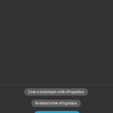
Jelöld meg a számodra fontos részeket, és
készíts
saját
jegyzeteket!
Egyéni előfizetéssel további
MeRSZ+ funkciókat
és
tartalmakat is elérhetsz.
Csak a szükséges sütik elfogadása
SZERZŐKNEK
CÉGEKNEK
KÖNYVTÁROSOKNAK
Kiválasztottak elfogadása
SZERKESZTÉSI ÉS LEKTORÁLÁSI ALAPELVEK