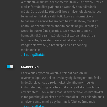
A statisztikai sütiket „teljesítménysütiknek” is nevezik. Ezek a
sütik információkat gyűjtenek a webhely használatának
módjáról, többek között arról, hogy milyen oldalakat keresett
ÚJ FIÓK LÉTREHOZÁSA
fel és milyen linkekre kattintott. Ezek az információk a
1 óra díjmentes hozzáférés
felhasználó azonosítására nem használhatóak, mivel az
adatok összesítettek és anonimizáltak. Céljuk kizárólag a
weboldal funkcióinak javítása. Ezek közé tartoznak a
E-MAIL-CÍM
harmadik féltől származó elemzési szolgáltatásokhoz
tartozó sütik; ilyen elemzési szolgáltatások a
látogatóelemzések, a hőtérképek és a közösségi
NÉV
médiaanalitika.
↓
1
szolgáltatás
JELSZÓ
MARKETING
Ezek a sütik nyomon követik a felhasználó online
tevékenységét. Az online tevékenységek megismerésével a
JELSZÓ ÚJRA
hirdetők relevánsabb reklámokat jeleníthetnek meg, és
korlátozhatják, hogy a felhasználó hány alkalommal láthat
egy hirdetést. Ezek a sütik más szervezetekkel és hirdetőkkel
is megoszthatják ezeket az információkat. Ezek állandó sütik,
Kérek értesítést a MeRSZ újdonságairól, akcióiról.
amelyek szinte mindig egy harmadik féltől származnak.
↓
2
szolgáltatás