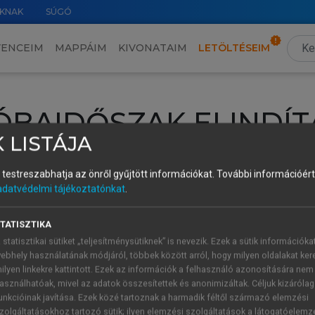
KNAK
SÚGÓ
VENCEIM
MAPPÁIM
KIVONATAIM
LETÖLTÉSEIM
ÓBAIDŐSZAK ELINDÍT
 LISTÁJA
intéséhez lépj be a saját fiókoddal, iskolai azonosítóddal vagy ú
és testreszabhatja az önről gyűjtött információkat.
További információért 
Új felhasználóként
1 óra díjmentes hozzáférésre
vagy jogosult
adatvédelmi tájékoztatónkat
.
k elindításához,
jelentkezz
be meglévő fiókoddal,
vagy hozz lé
A regisztráció után a
próbaidőszak
automatikusan
elindul.
TATISZTIKA
 statisztikai sütiket „teljesítménysütiknek” is nevezik. Ezek a sütik információka
ebhely használatának módjáról, többek között arról, hogy milyen oldalakat kere
ilyen linkekre kattintott. Ezek az információk a felhasználó azonosítására nem
ÚJ FIÓK 
ÁT FIÓKKAL
asználhatóak, mivel az adatok összesítettek és anonimizáltak. Céljuk kizáróla
1 óra díjme
unkcióinak javítása. Ezek közé tartoznak a harmadik féltől származó elemzési
zolgáltatásokhoz tartozó sütik; ilyen elemzési szolgáltatások a látogatóelemz