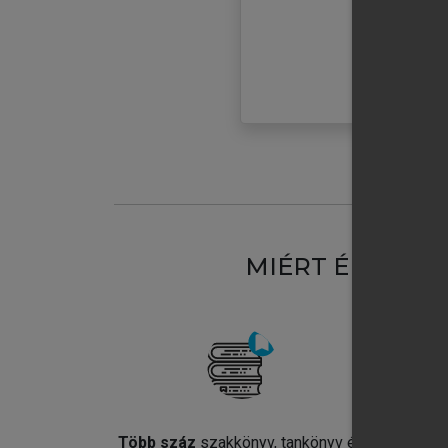
MIÉRT ÉRDEME
Több száz
szakkönyv, tankönyv és
Jel