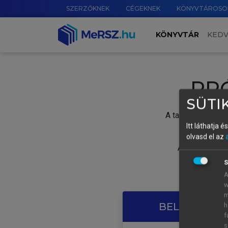
SZERZŐKNEK
CÉGEKNEK
KÖNYVTÁROSO
KÖNYVTÁR
KED
PR
SÜTIK
A tartalom megtek
Itt láthatja 
olvasd el az
A próbaidősza
S
A
w
m
BELÉPÉS SAJ
h
f
s