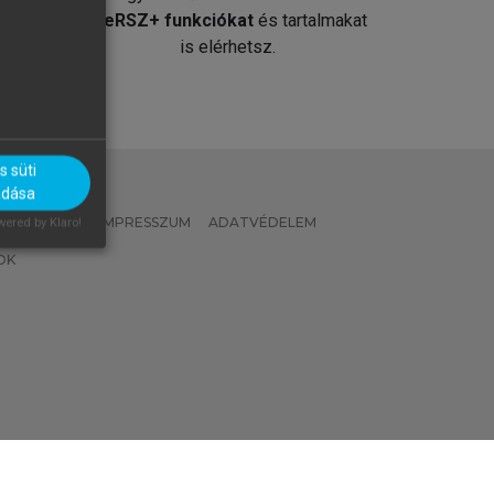
át
MeRSZ+ funkciókat
és tartalmakat
is elérhetsz.
 süti
adása
 IRÁNYELVEK
IMPRESSZUM
ADATVÉDELEM
ered by Klaro!
OK