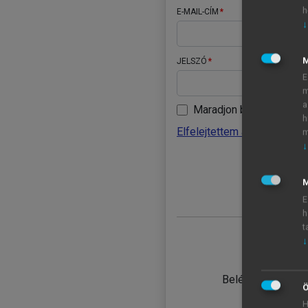
h
E-MAIL-CÍM
↓
JELSZÓ
E
m
a
Maradjon belépve
h
Elfelejtettem a jelszavamat
m
↓
BELÉ
M
E
h
t
↓
TANULÓ
Belépés intézmén
Ö
H