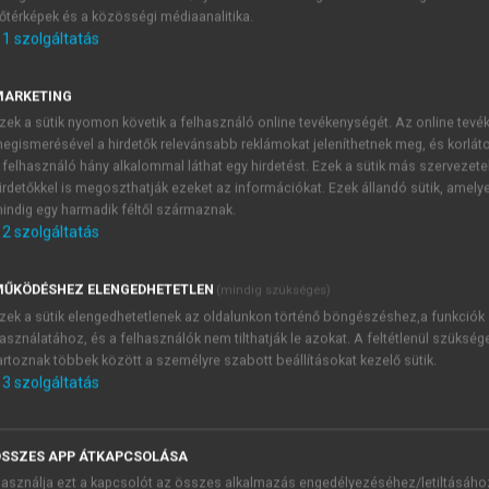
őtérképek és a közösségi médiaanalitika.
E-MAIL-CÍM
1
szolgáltatás
MARKETING
NÉV
zek a sütik nyomon követik a felhasználó online tevékenységét. Az online tev
egismerésével a hirdetők relevánsabb reklámokat jeleníthetnek meg, és korlát
 felhasználó hány alkalommal láthat egy hirdetést. Ezek a sütik más szervezete
JELSZÓ
irdetőkkel is megoszthatják ezeket az információkat. Ezek állandó sütik, amely
indig egy harmadik féltől származnak.
2
szolgáltatás
JELSZÓ ÚJRA
PÉS
ŰKÖDÉSHEZ ELENGEDHETETLEN
(mindig szükséges)
zek a sütik elengedhetetlenek az oldalunkon történő böngészéshez,a funkciók
asználatához, és a felhasználók nem tilthatják le azokat. A feltétlenül szükség
Kérek értesítést a MeRSZ új
artoznak többek között a személyre szabott beállításokat kezelő sütik.
Kérek értesítést az Akadémi
3
szolgáltatás
akcióiról.
 VAGY?
Az
Adatkezelési tájékozta
yi azonosítóval
veszem és elfogadom.
SSZES APP ÁTKAPCSOLÁSA
Az
Általános vásárlási felt
asználja ezt a kapcsolót az összes alkalmazás engedélyezéséhez/letiltásáho