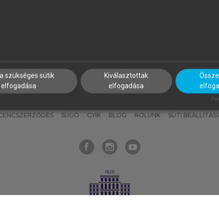
nyokat, hogy bármikor azonnal
részeket, és
készíts
saj
hozzájuk férhess!
jegyzeteket!
a szükséges sütik
Kiválasztottak
Összes
elfogadása
elfogadása
elfog
KNAK
SZERKESZTÉSI ÉS LEKTORÁLÁSI ALAPELVEK
MI – ÁLTALÁNOS
Pow
ICENCSZERZŐDÉS
SÚGÓ
GYIK
BLOG
RÓLUNK
SÜTI BEÁLLÍTÁS