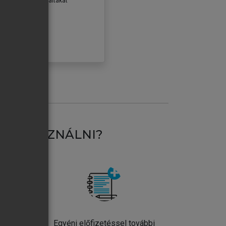
erződéseiben foglaltakat
ogadom.
ÓBÁLOM
AT HASZNÁLNI?
ntos
Egyéni előfizetéssel további