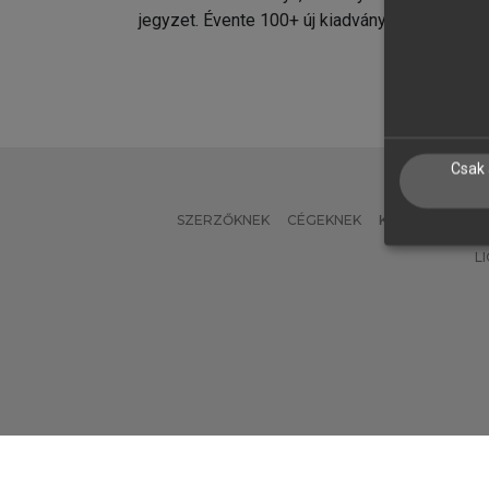
jegyzet. Évente 100+ új kiadvány.
kiadvá
Csak 
SZERZŐKNEK
CÉGEKNEK
KÖNYVTÁROSO
L
Verzió: 2.7.2