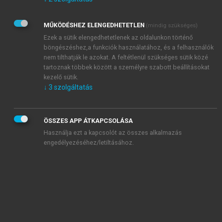
Kérek értesítést az Akadémiai Kiadó Zrt. újdonságairól,
akcióiról.
MŰKÖDÉSHEZ ELENGEDHETETLEN
(mindig szükséges)
Az
Adatkezelési tájékoztatóban
foglaltakat tudomásul
veszem és elfogadom.
Ezek a sütik elengedhetetlenek az oldalunkon történő
Az
Általános vásárlási feltételeket
, valamint a
szotar.net
és a
böngészéshez,a funkciók használatához, és a felhasználók
mersz.hu
oldalak licencszerződéseiben foglaltakat
nem tilthatják le azokat. A feltétlenül szükséges sütik közé
tudomásul veszem és elfogadom.
tartoznak többek között a személyre szabott beállításokat
kezelő sütik.
↓
3
szolgáltatás
KIPRÓBÁLOM
ÖSSZES APP ÁTKAPCSOLÁSA
Használja ezt a kapcsolót az összes alkalmazás
engedélyezéséhez/letiltásához.
MIÉRT ÉRDEMES A MERSZ ONLINE
OKOSKÖNYVTÁRAT HASZNÁLNI?