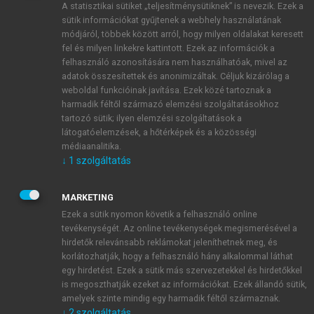
A statisztikai sütiket „teljesítménysütiknek” is nevezik. Ezek a
sütik információkat gyűjtenek a webhely használatának
módjáról, többek között arról, hogy milyen oldalakat keresett
ÚJ FIÓK LÉTREHOZÁSA
fel és milyen linkekre kattintott. Ezek az információk a
1 óra díjmentes hozzáférés
felhasználó azonosítására nem használhatóak, mivel az
adatok összesítettek és anonimizáltak. Céljuk kizárólag a
weboldal funkcióinak javítása. Ezek közé tartoznak a
E-MAIL-CÍM
harmadik féltől származó elemzési szolgáltatásokhoz
tartozó sütik; ilyen elemzési szolgáltatások a
látogatóelemzések, a hőtérképek és a közösségi
NÉV
médiaanalitika.
↓
1
szolgáltatás
JELSZÓ
MARKETING
Ezek a sütik nyomon követik a felhasználó online
tevékenységét. Az online tevékenységek megismerésével a
JELSZÓ ÚJRA
hirdetők relevánsabb reklámokat jeleníthetnek meg, és
korlátozhatják, hogy a felhasználó hány alkalommal láthat
egy hirdetést. Ezek a sütik más szervezetekkel és hirdetőkkel
is megoszthatják ezeket az információkat. Ezek állandó sütik,
Kérek értesítést a MeRSZ újdonságairól, akcióiról.
amelyek szinte mindig egy harmadik féltől származnak.
↓
2
szolgáltatás