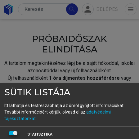
person
search
menu
BELÉPÉS
PRÓBAIDŐSZAK
ELINDÍTÁSA
A tartalom megtekintéséhez lépj be a saját fiókoddal, iskolai
azonosítóddal vagy új felhasználóként.
Új felhasználóként
1 óra díjmentes hozzáférésre
vagy
jogosult.
SÜTIK LISTÁJA
A próbaidőszak elindításához,
jelentkezz
be meglévő
fiókoddal,
vagy hozz létre új fiókot.
Itt láthatja és testreszabhatja az önről gyűjtött információkat.
További információért kérjük, olvasd el az
adatvédelmi
A regisztráció után a
próbaidőszak
automatikusan
elindul.
tájékoztatónkat
.
BELÉPÉS SAJÁT FIÓKKAL
STATISZTIKA