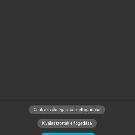
Jelöld meg a számodra fontos részeket, és
készíts
saját
jegyzeteket!
Egyéni előfizetéssel további
MeRSZ+ funkciókat
és
tartalmakat is elérhetsz.
Csak a szükséges sütik elfogadása
SZERZŐKNEK
CÉGEKNEK
KÖNYVTÁROSOKNAK
Kiválasztottak elfogadása
SZERKESZTÉSI ÉS LEKTORÁLÁSI ALAPELVEK