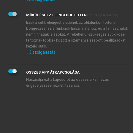
Kérek értesítést az Akadémiai Kiadó Zrt. újdonságairól,
akcióiról.
MŰKÖDÉSHEZ ELENGEDHETETLEN
(mindig szükséges)
Az
Adatkezelési tájékoztatóban
foglaltakat tudomásul
veszem és elfogadom.
Ezek a sütik elengedhetetlenek az oldalunkon történő
Az
Általános vásárlási feltételeket
, valamint a
szotar.net
és a
böngészéshez,a funkciók használatához, és a felhasználók
mersz.hu
oldalak licencszerződéseiben foglaltakat
nem tilthatják le azokat. A feltétlenül szükséges sütik közé
tudomásul veszem és elfogadom.
tartoznak többek között a személyre szabott beállításokat
kezelő sütik.
↓
3
szolgáltatás
KIPRÓBÁLOM
ÖSSZES APP ÁTKAPCSOLÁSA
Használja ezt a kapcsolót az összes alkalmazás
engedélyezéséhez/letiltásához.
MIÉRT ÉRDEMES A MERSZ ONLINE
OKOSKÖNYVTÁRAT HASZNÁLNI?