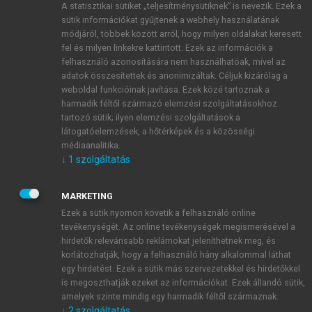
A statisztikai sütiket „teljesítménysütiknek” is nevezik. Ezek a
sütik információkat gyűjtenek a webhely használatának
módjáról, többek között arról, hogy milyen oldalakat keresett
ÚJ FIÓK LÉTREHOZÁSA
fel és milyen linkekre kattintott. Ezek az információk a
1 óra díjmentes hozzáférés
felhasználó azonosítására nem használhatóak, mivel az
adatok összesítettek és anonimizáltak. Céljuk kizárólag a
weboldal funkcióinak javítása. Ezek közé tartoznak a
E-MAIL-CÍM
harmadik féltől származó elemzési szolgáltatásokhoz
tartozó sütik; ilyen elemzési szolgáltatások a
látogatóelemzések, a hőtérképek és a közösségi
NÉV
médiaanalitika.
↓
1
szolgáltatás
JELSZÓ
MARKETING
Ezek a sütik nyomon követik a felhasználó online
tevékenységét. Az online tevékenységek megismerésével a
JELSZÓ ÚJRA
hirdetők relevánsabb reklámokat jeleníthetnek meg, és
korlátozhatják, hogy a felhasználó hány alkalommal láthat
egy hirdetést. Ezek a sütik más szervezetekkel és hirdetőkkel
is megoszthatják ezeket az információkat. Ezek állandó sütik,
Kérek értesítést a MeRSZ újdonságairól, akcióiról.
amelyek szinte mindig egy harmadik féltől származnak.
↓
2
szolgáltatás