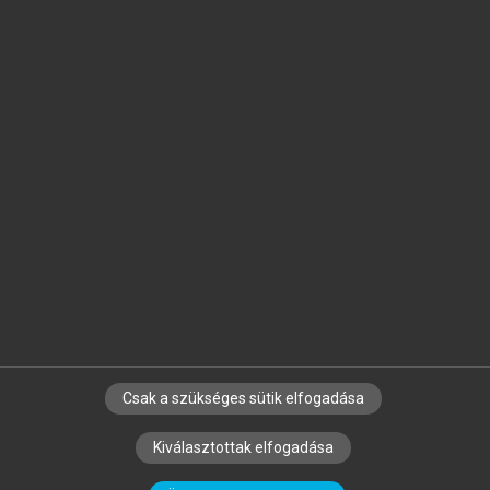
Jelöld meg a számodra fontos részeket, és
készíts
saját
jegyzeteket!
Egyéni előfizetéssel további
MeRSZ+ funkciókat
és
tartalmakat is elérhetsz.
Csak a szükséges sütik elfogadása
SZERZŐKNEK
CÉGEKNEK
KÖNYVTÁROSOKNAK
Kiválasztottak elfogadása
SZERKESZTÉSI ÉS LEKTORÁLÁSI ALAPELVEK