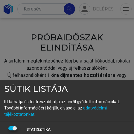
person
search
menu
BELÉPÉS
PRÓBAIDŐSZAK
ELINDÍTÁSA
A tartalom megtekintéséhez lépj be a saját fiókoddal, iskolai
azonosítóddal vagy új felhasználóként.
Új felhasználóként
1 óra díjmentes hozzáférésre
vagy
jogosult.
SÜTIK LISTÁJA
A próbaidőszak elindításához,
jelentkezz
be meglévő
fiókoddal,
vagy hozz létre új fiókot.
Itt láthatja és testreszabhatja az önről gyűjtött információkat.
További információért kérjük, olvasd el az
adatvédelmi
A regisztráció után a
próbaidőszak
automatikusan
elindul.
tájékoztatónkat
.
BELÉPÉS SAJÁT FIÓKKAL
STATISZTIKA