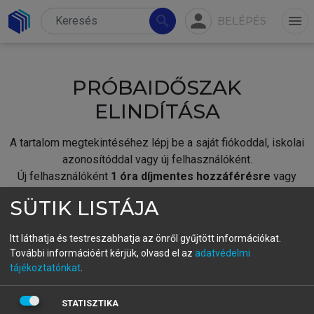
person
search
menu
BELÉPÉS
PRÓBAIDŐSZAK
ELINDÍTÁSA
A tartalom megtekintéséhez lépj be a saját fiókoddal, iskolai
azonosítóddal vagy új felhasználóként.
Új felhasználóként
1 óra díjmentes hozzáférésre
vagy
jogosult.
SÜTIK LISTÁJA
A próbaidőszak elindításához,
jelentkezz
be meglévő
fiókoddal,
vagy hozz létre új fiókot.
Itt láthatja és testreszabhatja az önről gyűjtött információkat.
További információért kérjük, olvasd el az
adatvédelmi
A regisztráció után a
próbaidőszak
automatikusan
elindul.
tájékoztatónkat
.
BELÉPÉS SAJÁT FIÓKKAL
STATISZTIKA