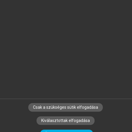
Jelöld meg a számodra fontos részeket, és
készíts
saját
jegyzeteket!
Egyéni előfizetéssel további
MeRSZ+ funkciókat
és
tartalmakat is elérhetsz.
Csak a szükséges sütik elfogadása
SZERZŐKNEK
CÉGEKNEK
KÖNYVTÁROSOKNAK
Kiválasztottak elfogadása
SZERKESZTÉSI ÉS LEKTORÁLÁSI ALAPELVEK