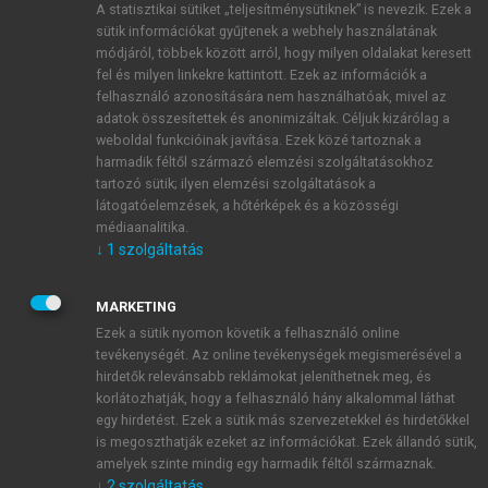
A statisztikai sütiket „teljesítménysütiknek” is nevezik. Ezek a
sütik információkat gyűjtenek a webhely használatának
módjáról, többek között arról, hogy milyen oldalakat keresett
ÚJ FIÓK LÉTREHOZÁSA
fel és milyen linkekre kattintott. Ezek az információk a
1 óra díjmentes hozzáférés
felhasználó azonosítására nem használhatóak, mivel az
adatok összesítettek és anonimizáltak. Céljuk kizárólag a
weboldal funkcióinak javítása. Ezek közé tartoznak a
E-MAIL-CÍM
harmadik féltől származó elemzési szolgáltatásokhoz
tartozó sütik; ilyen elemzési szolgáltatások a
látogatóelemzések, a hőtérképek és a közösségi
NÉV
médiaanalitika.
↓
1
szolgáltatás
JELSZÓ
MARKETING
Ezek a sütik nyomon követik a felhasználó online
tevékenységét. Az online tevékenységek megismerésével a
JELSZÓ ÚJRA
hirdetők relevánsabb reklámokat jeleníthetnek meg, és
korlátozhatják, hogy a felhasználó hány alkalommal láthat
egy hirdetést. Ezek a sütik más szervezetekkel és hirdetőkkel
is megoszthatják ezeket az információkat. Ezek állandó sütik,
Kérek értesítést a MeRSZ újdonságairól, akcióiról.
amelyek szinte mindig egy harmadik féltől származnak.
↓
2
szolgáltatás