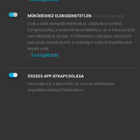
Kérek értesítést az Akadémiai Kiadó Zrt. újdonságairól,
akcióiról.
MŰKÖDÉSHEZ ELENGEDHETETLEN
(mindig szükséges)
Az
Adatkezelési tájékoztatóban
foglaltakat tudomásul
veszem és elfogadom.
Ezek a sütik elengedhetetlenek az oldalunkon történő
Az
Általános vásárlási feltételeket
, valamint a
szotar.net
és a
böngészéshez,a funkciók használatához, és a felhasználók
mersz.hu
oldalak licencszerződéseiben foglaltakat
nem tilthatják le azokat. A feltétlenül szükséges sütik közé
tudomásul veszem és elfogadom.
tartoznak többek között a személyre szabott beállításokat
kezelő sütik.
↓
3
szolgáltatás
KIPRÓBÁLOM
ÖSSZES APP ÁTKAPCSOLÁSA
Használja ezt a kapcsolót az összes alkalmazás
engedélyezéséhez/letiltásához.
MIÉRT ÉRDEMES A MERSZ ONLINE
OKOSKÖNYVTÁRAT HASZNÁLNI?