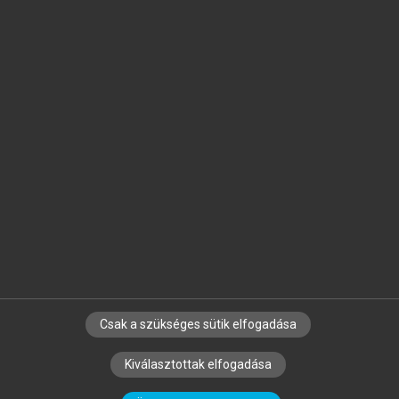
Jelöld meg a számodra fontos részeket, és
készíts
saját
jegyzeteket!
Egyéni előfizetéssel további
MeRSZ+ funkciókat
és
tartalmakat is elérhetsz.
Csak a szükséges sütik elfogadása
SZERZŐKNEK
CÉGEKNEK
KÖNYVTÁROSOKNAK
Kiválasztottak elfogadása
SZERKESZTÉSI ÉS LEKTORÁLÁSI ALAPELVEK