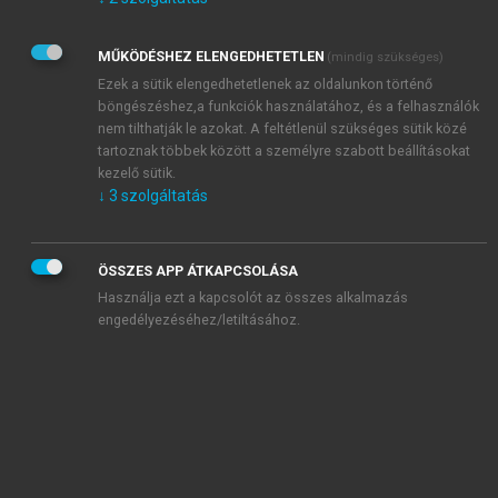
Kérek értesítést az Akadémiai Kiadó Zrt. újdonságairól,
akcióiról.
MŰKÖDÉSHEZ ELENGEDHETETLEN
(mindig szükséges)
Az
Adatkezelési tájékoztatóban
foglaltakat tudomásul
veszem és elfogadom.
Ezek a sütik elengedhetetlenek az oldalunkon történő
Az
Általános vásárlási feltételeket
, valamint a
szotar.net
és a
böngészéshez,a funkciók használatához, és a felhasználók
mersz.hu
oldalak licencszerződéseiben foglaltakat
nem tilthatják le azokat. A feltétlenül szükséges sütik közé
tudomásul veszem és elfogadom.
tartoznak többek között a személyre szabott beállításokat
kezelő sütik.
↓
3
szolgáltatás
KIPRÓBÁLOM
ÖSSZES APP ÁTKAPCSOLÁSA
Használja ezt a kapcsolót az összes alkalmazás
engedélyezéséhez/letiltásához.
MIÉRT ÉRDEMES A MERSZ ONLINE
OKOSKÖNYVTÁRAT HASZNÁLNI?