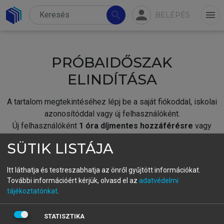
person
search
menu
BELÉPÉS
PRÓBAIDŐSZAK
ELINDÍTÁSA
A tartalom megtekintéséhez lépj be a saját fiókoddal, iskolai
azonosítóddal vagy új felhasználóként.
Új felhasználóként
1 óra díjmentes hozzáférésre
vagy
jogosult.
SÜTIK LISTÁJA
A próbaidőszak elindításához,
jelentkezz
be meglévő
fiókoddal,
vagy hozz létre új fiókot.
Itt láthatja és testreszabhatja az önről gyűjtött információkat.
További információért kérjük, olvasd el az
adatvédelmi
A regisztráció után a
próbaidőszak
automatikusan
elindul.
tájékoztatónkat
.
BELÉPÉS SAJÁT FIÓKKAL
STATISZTIKA