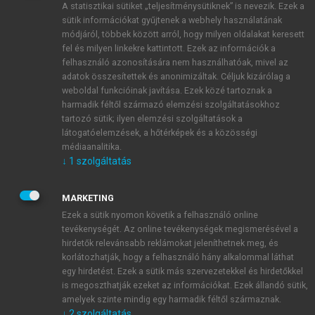
A statisztikai sütiket „teljesítménysütiknek” is nevezik. Ezek a
sütik információkat gyűjtenek a webhely használatának
módjáról, többek között arról, hogy milyen oldalakat keresett
ÚJ FIÓK LÉTREHOZÁSA
fel és milyen linkekre kattintott. Ezek az információk a
1 óra díjmentes hozzáférés
felhasználó azonosítására nem használhatóak, mivel az
adatok összesítettek és anonimizáltak. Céljuk kizárólag a
weboldal funkcióinak javítása. Ezek közé tartoznak a
E-MAIL-CÍM
harmadik féltől származó elemzési szolgáltatásokhoz
tartozó sütik; ilyen elemzési szolgáltatások a
látogatóelemzések, a hőtérképek és a közösségi
NÉV
médiaanalitika.
↓
1
szolgáltatás
JELSZÓ
MARKETING
Ezek a sütik nyomon követik a felhasználó online
tevékenységét. Az online tevékenységek megismerésével a
JELSZÓ ÚJRA
hirdetők relevánsabb reklámokat jeleníthetnek meg, és
korlátozhatják, hogy a felhasználó hány alkalommal láthat
egy hirdetést. Ezek a sütik más szervezetekkel és hirdetőkkel
is megoszthatják ezeket az információkat. Ezek állandó sütik,
Kérek értesítést a MeRSZ újdonságairól, akcióiról.
amelyek szinte mindig egy harmadik féltől származnak.
↓
2
szolgáltatás